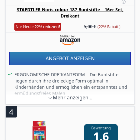
STAEDTLER Noris colour 187 Buntstifte – 16er Set,
Dreikant
5,00 €
Nur Heute 22% reduziert!
(22% Rabatt!)
ANGEBOT ANZEIGEN
ERGONOMISCHE DREIKANTFORM – Die Buntstifte
liegen durch ihre dreieckige Form optimal in
Kinderhänden und ermöglichen ein entspanntes und
ermüdungsfreies Malen
Mehr anzeigen...
EXTRA BRUCHFEST – Gefertigt aus dem innovativen
WOPEX Material, bieten die Farbstifte eine besonders
4
hohe Stabilität – perfekt für Schule, Zuhause oder
unterwegs
INTENSIVE, LEUCHTENDE FARBEN – Die brillanten
Bewertung
1,6
Farben der Noris Colour Buntstifte bringen
Kinderzeichnungen zum Strahlen und fördern die