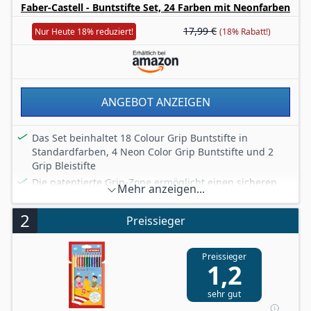
Faber-Castell - Buntstifte Set, 24 Farben mit Neonfarben
17,99 €
Nur Heute 18% reduziert!
(18% Rabatt!)
ANGEBOT ANZEIGEN
Das Set beinhaltet 18 Colour Grip Buntstifte in
Standardfarben, 4 Neon Color Grip Buntstifte und 2
Grip Bleistifte
Die patentierte Grip-Zone ermöglicht einen sicheren
Mehr anzeigen...
und rutschfesten Griff
Höchste bruchsicherheit der Mine durch eine
2
Preissieger
Spezialverleimung
Sie sind für Rechts- sowie Linkshänder geeignet und
Preissieger
haben leuchtende Farben und einen weichen
1,2
Farbabstrich
Die Farbstifte sind aus den meisten Textilien
sehr gut
auswaschbar und verfügen über ein beschriftbares