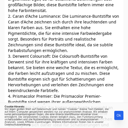
großflächige Bilder, diese Buntstifte liefern immer eine
hohe Farbintensität.
2. Caran d'Ache Luminance: Die Luminance-Buntstifte von
Caran d'Ache zeichnen sich durch ihre leuchtenden und
klaren Farben aus. Sie enthalten eine hohe
Pigmentdichte, die für eine intensive Farbwiedergabe
sorgt. Besonders für Porträts und realistische
Zeichnungen sind diese Buntstifte ideal, da sie subtile
Farbabstufungen ermöglichen.
3. Derwent Coloursoft: Die Coloursoft-Buntstifte von
Derwent sind für ihre kräftigen und intensiven Farben
bekannt. Sie bieten eine weiche Textur, die es ermöglicht,
die Farben leicht aufzutragen und zu mischen. Diese
Buntstifte eignen sich gut für Schattierungen und
Hervorhebungen und verleihen den Zeichnungen eine
beeindruckende Farbtiefe.
4. Prismacolor Premier: Die Prismacolor Premier-
Buntstifte sind wegen ihrer außergewöhnlichen
Cookie Hinweis:
Farbqualität beliebt. Sie bieten eine breite Auswahl an
Wir legen großen Wert auf Datenschutz und nutzen "Cookies" (kleine Text-Dateien, die
auf Ihrem Computer gespeichert werden) nur zur anonymisierten Analyse. Wir erheben
lebendigen und intensiven Farben. Diese Buntstifte
keine personenbezogenen Daten, die eine direkte Identifikation einzelner User
Ok
ermöglicht. Die verwendeten Cookies dienen lediglich dazu, den Funktionsumfang
lassen sich leicht auftragen und miteinander mischen
sicherzustellen und die Nutzererfahrung zu verbessern und zu anonymisierten
Analysen, sowie Affiliate-Zuordnungen. Weitere Informationen finden Sie in unserer
und eignen sich daher ideal für Schattierungen und
Datenschutzerklärung
.