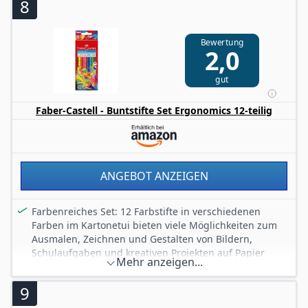
8
Bewertung
2,0
gut
Faber-Castell - Buntstifte Set Ergonomics 12-teilig
ANGEBOT ANZEIGEN
Farbenreiches Set: 12 Farbstifte in verschiedenen
Farben im Kartonetui bieten viele Möglichkeiten zum
Ausmalen, Zeichnen und Gestalten von Bildern,
Schulaufgaben und kreativen Projekten auf Papier
Mehr anzeigen...
Leuchtende Farben: Die weiche Mine bringt klare und
gut sichtbare Farben auf das Papier und ermöglicht
9
gleichmäßiges Ausmalen von Flächen und Motiven