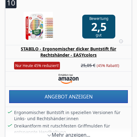
10
wodurch sie ideale Buntstifte sind
BRUCHFEST UND LANGLEBIG: Aufgrund der 3,3 mm
Mine und des Sekural-Bonding-Verfahren (SV) bieten
Bewertung
2,5
diese Buntstifte höchste Bruchfestigkeit,
hervorragende Spitzenhaltbarkeit und leichtes
gut
Anspitzen
NACHHALTIGE FORSTWIRTSCHAFT: Hergestellt aus Holz
STABILO - Ergonomischer dicker Buntstift für
aus zertifizierter nachhaltiger Forstwirtschaft, sind
Rechtshänder - EASYcolors
diese Buntstifte eine umweltbewusste Wahl
FABER-CASTELL: Bereichert das Leben mit Kreativität
25,05 €
Nur Heute 45% reduziert!
(45% Rabatt!)
und Selbstausdruck, inspiriert Vertrauen und Freude
durch praktische, innovative Produkte für alle
Altersgruppen
ANGEBOT ANZEIGEN
Ergonomischer Buntstift in speziellen Versionen für
Links- und Rechtshänder:innen
Dreikantform mit rutschfesten Griffmulden für
entspannte Handhaltung
Mehr anzeigen...