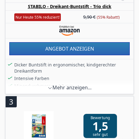
Namensfeld
STABILO - Dreikant-Buntstift - Trio dick
9,90 €
Nur Heute 55% reduziert!
(55% Rabatt!)
ANGEBOT ANZEIGEN
Dicker Buntstift in ergonomischer, kindgerechter
Dreikantform
Intensive Farben
Minendurchmesser: 4,2 mm
Mehr anzeigen...
Erhältlich in vielen Farben
3
Zu 100 % aus zertifiziertem, nachhaltigem Holz
Bewertung
1,5
sehr gut