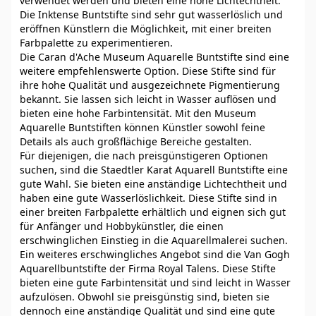
verwendet werden und bieten eine hohe Lichtechtheit.
Die Inktense Buntstifte sind sehr gut wasserlöslich und
eröffnen Künstlern die Möglichkeit, mit einer breiten
Farbpalette zu experimentieren.
Die Caran d'Ache Museum Aquarelle Buntstifte sind eine
weitere empfehlenswerte Option. Diese Stifte sind für
ihre hohe Qualität und ausgezeichnete Pigmentierung
bekannt. Sie lassen sich leicht in Wasser auflösen und
bieten eine hohe Farbintensität. Mit den Museum
Aquarelle Buntstiften können Künstler sowohl feine
Details als auch großflächige Bereiche gestalten.
Für diejenigen, die nach preisgünstigeren Optionen
suchen, sind die Staedtler Karat Aquarell Buntstifte eine
gute Wahl. Sie bieten eine anständige Lichtechtheit und
haben eine gute Wasserlöslichkeit. Diese Stifte sind in
einer breiten Farbpalette erhältlich und eignen sich gut
für Anfänger und Hobbykünstler, die einen
erschwinglichen Einstieg in die Aquarellmalerei suchen.
Ein weiteres erschwingliches Angebot sind die Van Gogh
Aquarellbuntstifte der Firma Royal Talens. Diese Stifte
bieten eine gute Farbintensität und sind leicht in Wasser
aufzulösen. Obwohl sie preisgünstig sind, bieten sie
dennoch eine anständige Qualität und sind eine gute