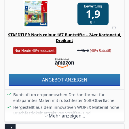
Holzanteil aus PEFC-zertifizierten, nachhaltig
Bewertung
bewirtschafteten Wäldern
1,9
Lieferumfang: Bonuspack mit 12 Noris colour
Buntstiften + 1 Bleistift im Kartonetui
gut
STAEDTLER Noris colour 187 Buntstifte – 24er Kartonetui,
Dreikant
7,45 €
Nur Heute 40% reduziert!
(40% Rabatt!)
ANGEBOT ANZEIGEN
Buntstift im ergonomischen Dreikantformat für
entspanntes Malen mit rutschfester Soft-Oberfläche
Hergestellt aus dem innovativen WOPEX Material hohe
Bruchfestigkeit attraktives Streifen- und
Mehr anzeigen...
Sternchendesign
Brillante Farben sehr hohe Qualität - Hergestellt in
7