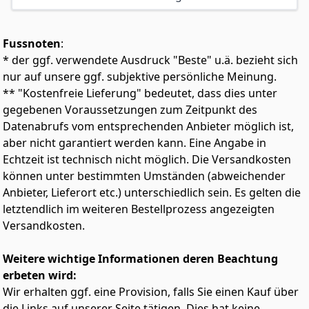
Feld zur Namensbeschriftung
Zu 100 % aus streng kontrolliertem, PEFC-zertifiziertem
Holz
Fussnoten
:
Minendurchmesser: 4,2 mm
* der ggf. verwendete Ausdruck "Beste" u.ä. bezieht sich
Erhältlich in vielen brillanten Farben, inkl. Gold, Silber
nur auf unsere ggf. subjektive persönliche Meinung.
und Weiß
** "Kostenfreie Lieferung" bedeutet, dass dies unter
gegebenen Voraussetzungen zum Zeitpunkt des
Datenabrufs vom entsprechenden Anbieter möglich ist,
aber nicht garantiert werden kann. Eine Angabe in
Echtzeit ist technisch nicht möglich. Die Versandkosten
können unter bestimmten Umständen (abweichender
Anbieter, Lieferort etc.) unterschiedlich sein. Es gelten die
letztendlich im weiteren Bestellprozess angezeigten
Versandkosten.
Weitere wichtige Informationen deren Beachtung
erbeten wird:
Wir erhalten ggf. eine Provision, falls Sie einen Kauf über
die Links auf unserer Seite tätigen. Dies hat keine