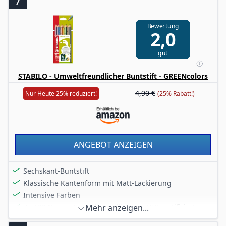
Deutschland
Holzanteil aus PEFC-zertifizierten nachhaltig
Bewertung
bewirtschafteten Wäldern
2,0
Lieferumfang 24 Buntstifte im Kartonetui (in 18
brillanten Farben 18+6 Bonus-Set)
gut
STABILO - Umweltfreundlicher Buntstift - GREENcolors
4,90 €
Nur Heute 25% reduziert!
(25% Rabatt!)
ANGEBOT ANZEIGEN
Sechskant-Buntstift
Klassische Kantenform mit Matt-Lackierung
Intensive Farben
Zu 100 % aus streng kontrolliertem, FSC-zertifiziertem
Mehr anzeigen...
Holz