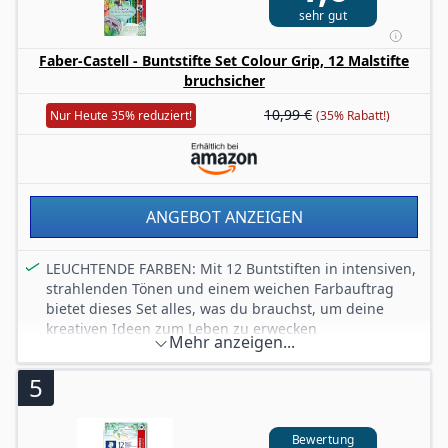
sehr gut
Kreativität in jedem Alter
RUTSCHFESTE SOFT-OBERFLÄCHE – Die spezielle Soft-
Faber-Castell - Buntstifte Set Colour Grip, 12 Malstifte
Oberfläche sorgt für sicheren Halt beim Malen und gibt
bruchsicher
Kindern ein angenehmes, kontrolliertes Schreibgefühl
UMWELTBEWUSST & MADE IN GERMANY – Hergestellt
10,99 €
Nur Heute 35% reduziert!
(35% Rabatt!)
in Deutschland mit PEFC-zertifiziertem Holzanteil –
geprüfte Qualität und Nachhaltigkeit in einem
ANGEBOT ANZEIGEN
LEUCHTENDE FARBEN: Mit 12 Buntstiften in intensiven,
strahlenden Tönen und einem weichen Farbauftrag
bietet dieses Set alles, was du brauchst, um deine
kreativen Ideen zum Leben zu erwecken
Mehr anzeigen...
ERGONOMISCHER GRIFF: Der dreieckige Schaft der
Buntstifte mit Grip sorgt für entspanntes, bequemes
5
Zeichnen – die optimale Wahl für stundenlangen
Malspaß
WASSERLÖSLICHE PIGMENTE: Mit diesen Faber Castell
Bewertung