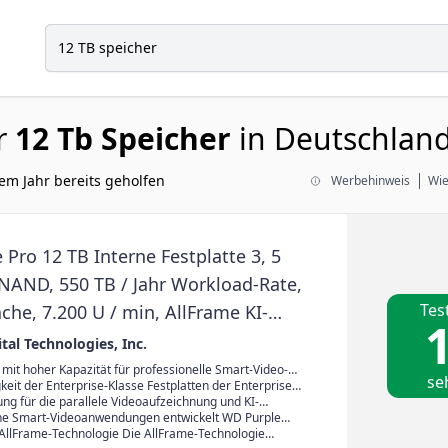
r
12 Tb Speicher
in Deutschland
em Jahr bereits geholfen
Werbehinweis
Wie
Pro 12 TB Interne Festplatte 3, 5
iNAND, 550 TB / Jahr Workload-Rate,
Tes
he, 7.200 U / min, AllFrame KI-
1
ie
tal Technologies, Inc.
 mit hoher Kapazität für professionelle Smart-Video-
se
große Speicherkapazität der WD Purple Pro (bis zu 24
keit der Enterprise-Klasse Festplatten der Enterprise-
niert sie für große Videoüberwachungsumgebungen
hster Zuverlässigkeit. WD Purple Pro bieten eine
ng für die parallele Videoaufzeichnung und KI-
ristige Speicherung oder Archivierung von Videodaten.
 speziell für den
htzeit Moderne Kameras und KI-fähige
e Smart-Videoanwendungen entwickelt WD Purple
gh-End-Videorekordern und Analyseservern
hnungssysteme senden mehrere parallele Streams von
e hohe Gesamtschreibleistung von bis zu 550 TB/Jahr.
 AllFrame-Technologie Die AllFrame-Technologie