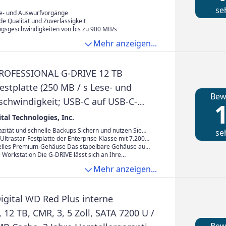
se
e- und Auswurfvorgänge
e Qualität und Zuverlässigkeit
gsgeschwindigkeiten von bis zu 900 MB/s
Mehr anzeigen...
PROFESSIONAL G-DRIVE 12 TB
stplatte (250 MB / s Lese- und
Bew
schwindigkeit; USB-C auf USB-C-
1
zanleitung; Netzteil und Kabel; 3
tal Technologies, Inc.
ntie)
zität und schnelle Backups Sichern und nutzen Sie
se
-Fotos, Videos und anderen wertvollen Inhalte. Mit
 Ultrastar-Festplatte der Enterprise-Klasse mit 7.200
n Datenübertragungen von bis zu 280 MB/s beim Lesen
pruchsvolle Workloads und wertvolle Inhalte können
elles Premium-Gehäuse Das stapelbare Gehäuse aus
beim Schreiben (Modell mit 22 TB und 24 TB
ie Leistung und Zuverlässigkeit der integrierten
uminium der G-DRIVE-Desktopfestplatte passt perfekt
e Workstation Die G-DRIVE lässt sich an Ihre
ber den USB-C-Anschluss (10 Gbit/s) können Sie sich
platte der Enterprise-Klasse mit 7.200 U/min jederzeit
omputern und ist spürbar robust.
npassen und verfügt über zwei Verankerungspunkte
Mehr anzeigen...
tliche konzentrieren.
te, um sie an einem DIT-Wagen, einer Trägerplatte oder
 Ausrüstung für Ihren Produktionsprozess zu
igital WD Red Plus interne
, 12 TB, CMR, 3, 5 Zoll, SATA 7200 U /