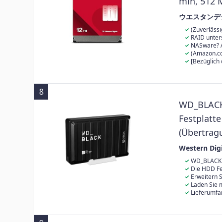
min, 512 M
WD120EFG
ウエスタンデジタル
(Zuverläss
Arbeitstagen, 
RAID unters
Unternehmen 
Fehlerwiederh
NASware? A
mit mehreren 
Optimierung d
(Amazon.co.
Verpackung
[Bezüglich 
Kaufs auf Ama
8
WD_BLACK 
Festplatte
(Übertrag
s, 1 Mona
Western Digi
min und a
WD_BLACK G
Speichern von
Die HDD Fe
Spielen.
vorzubeugen. 
Erweitern 
Übertragungsr
Festplatte. I
Laden Sie 
Game Pass Ult
legen Sie sofort los. Mit den 7
Lieferumfa
ganz von allei
Monat Xbox Ga
Netzteil und S