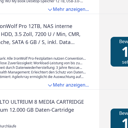
estimmen
d geschützt bleiben
zur Erweiterung Ihres jetzigen PC-Speichers oder zur
ng: WD My Book Desktop-Speicher 12 TB, USB-3.0-
er Daten ist der My Book Destop-Speicher bestens
il, Software für Management, Sicherung und
Mehr anzeigen...
z von Geräten, Schnellinstallationsanleitung
ronWolf Pro 12TB, NAS interne
 HDD, 3.5 Zoll, 7200 U / Min, CMR,
Bew
he, SATA 6 GB / S, inkl. Data
1
rvice (ST12000NTZ01)
ark: Alle IronWolf Pro-Festplatten nutzen Conventional
se
rding (CMR) für konsistente, erstklassige Leistung im
ose Zuverlässigkeit: Workload-Leistung von bis zu
sodass Benutzer jederzeit und überall Zugriff auf ihre
tie
heit durch Datenwiederherstellung: 3 Jahre Rescue
n.
ige Gesamtbetriebskosten (TCO).
 Services zur Datenwiederherstellung für eine
ealth Management: Erleichtert den Schutz von Daten
 kostenfreie Datenwiederherstellung.
ion, Intervention und Empfehlungen zur
timiert: AgileArray ermöglicht die Auswuchtung auf
rstellung für einen optimalen Systemzustand
zeitbeschränkte Fehlerkorrektur und
Mehr anzeigen...
gssensoren für erstklassige RAID-Leistung in
it mehreren Laufwerksschächten.
LTO ULTRIUM 8 MEDIA CARTRIDGE
rium 12.000 GB Daten-Cartridge
Bew
1
Durchläufe