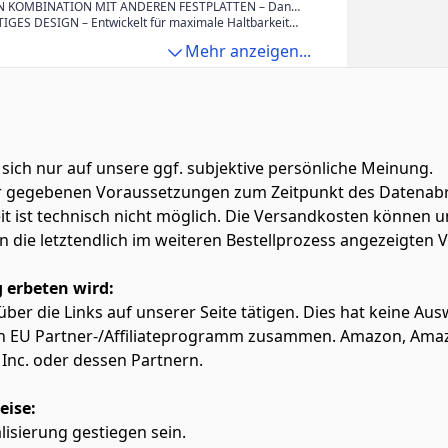
atem Cloud-Speicher, Server-Speicher für kleine
hrleistet diese Festplatte für NAS-Systeme in Heim-
erfügt diese 7200-U/min-Festplatte mit
N KOMBINATION MIT ANDEREN FESTPLATTEN – Dank
und mehr.
anwendungen eine nahtlose Leistung mit einer
ng über integrierte RV-Sensoren, die
ers von 512 MB bietet die Festplatte zuverlässige
ES DESIGN – Entwickelt für maximale Haltbarkeit
n bis zu 180 TB pro Jahr.
ationen in Multi-Bay-NAS-Systemen reduzieren und so
schnelle Lesegeschwindigkeit für Multi-User-
tz, wurde die N300-Festplatte fachmännisch gefertigt,
Mehr anzeigen...
seres Erlebnis bieten.
mit hoher Zugriffshäufigkeit.
ungszeiten ohne Beeinträchtigung der
g zu gewährleisten, für absolute Sicherheit und
t.
 sich nur auf unsere ggf. subjektive persönliche Meinung.
ter gegebenen Voraussetzungen zum Zeitpunkt des Datenabr
zeit ist technisch nicht möglich. Die Versandkosten könn
lten die letztendlich im weiteren Bestellprozess angezeigten
 erbeten wird:
f über die Links auf unserer Seite tätigen. Dies hat keine A
azon EU Partner-/Affiliateprogramm zusammen. Amazon, Am
Inc. oder dessen Partnern.
eise:
alisierung gestiegen sein.