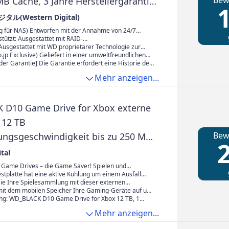
Bew
B Cache, 3 Jahre Herstellergarantie,
1
X-AJP Eco Paket
(Western Digital)
ig für NAS) Entworfen mit der Annahme von 24/7
ist es ideal für den Datenschutz für kleine
tützt: Ausgestattet mit RAID-
und Power-User
erstellungssteuerung, um Ausfälle in NAS-Systemen
usgestattet mit WD proprietärer Technologie zur
Einschüben zu reduzieren
er Kompatibilität und Leistung mit NAS-Systemen
jp Exclusive) Geliefert in einer umweltfreundlichen
der Garantie] Die Garantie erfordert eine Historie des
zon.co.jp
Mehr anzeigen...
D10 Game Drive for Xbox externe
 12 TB
Bew
ungsgeschwindigkeit bis zu 250 MB /
2
t Xbox Game Pass Ultimate, 7200 U /
tal
ktive Kühlung) Schwarz
ame Drives – die Game Saver! Spielen und
 Xbox One-Spielen, Archivieren von Xbox Series X|S-
stplatte hat eine aktive Kühlung um einem Ausfall
Außerdem bietet sie bis zu 250 MB/s
Sie Ihre Spielesammlung mit dieser externen
aten und 7.200 U/min für leistungsstarkes Gaming.
m Lieferumfang erhalten Sie eine 1-monatige Xbox
mit dem mobilen Speicher Ihre Gaming-Geräte auf und
imate Mitgliedschaft mit Zugang zu über 100 Spielen.
, W USB Typ-A Ports geht das Aufladen
ng: WD_BLACK D10 Game Drive for Xbox 12 TB, 1
n.
me Pass Ultimate; USB-Kabel Typ-A zu Micro-B,
Mehr anzeigen...
tecker, Schnellinstallationsanleitung