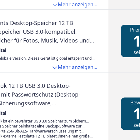
en Videos, Bilddateien und Metadaten an den
fähige Speicherlösung für moderne
peicherung von Video-, Bild- und Metadatenströmen auf
Mehr anzeigen...
 Festplatten der WD Purple Pro-Reihe überzeugen
entsysteme, die große Datenmengen verarbeiten
 und minimiert den Verlust von Einzelbildern.
 Leistung und verlässliche Speicherung aller Streams.
lysieren.
ts Desktop-Speicher 12 TB
Prei
Speicher USB 3.0-kompatibel,
1
cher für Fotos, Musik, Videos und
en Dateien, stoßfest), Mechanische
tal
se
, Schwarz
obale Version. Dieses Gerät ist global entsperrt und
m bevorzugten Mobilfunkanbieter verwendet werden.
Mehr anzeigen...
HT INBEGRIFFEN. Bitte bestätigen Sie die
ilität mit Ihrem Dienstanbieter, bevor Sie Ihre
fgeben.
k 12 TB USB 3.0 Desktop-
e mit Passwortschutz (Desktop-
Bew
 Sicherungssoftware,
1
erschlüsselung, SuperSpeed USB)
tal
k ist ein bewährter USB 3.0 Speicher zum Sichern
se
nen. Der zuverlässige Desktop-Speicher im attraktiven
e Speicher beinhaltet eine Backup-Software zur
 bewährter WD-Qualität sichert Ihre Daten einfach und
r wichtigen Daten. Richten Sie einfach eine
ierte 256-Bit-AES-Hardwareverschlüsselung mit
Datensicherung ein, indem Sie den Zeitpunkt und die
 von My Book sorgt dafür, dass Ihre Inhalte stets
k externe Festplatte 12 TB bietet Ihnen einen großen