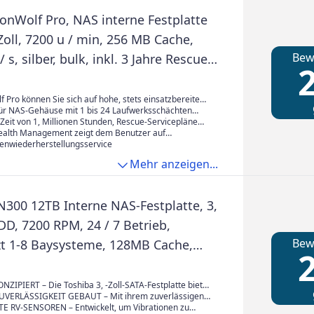
ronWolf Pro, NAS interne Festplatte
Zoll, 7200 u / min, 256 MB Cache,
Bew
 s, silber, bulk, inkl. 3 Jahre Rescue
2
Modellnr.: ST12000NE0007
f Pro können Sie sich auf hohe, stets einsatzbereite
re Leidstung im Dauerbetrieb verlassen, und zwar in
für NAS-Gehäuse mit 1 bis 24 Laufwerksschächten
 mehreren Festplatten und mit grosser Auswahl an
ray
n Stunden, Rescue-Servicepläne
itäten.
erherstellung sorgen für absolute Sicherheit
ealth Management zeigt dem Benutzer auf
NAS-Systemen automatisch mögliche
tenwiederherstellungsservice
ionen an
Mehr anzeigen...
300 12TB Interne NAS-Festplatte, 3,
DD, 7200 RPM, 24 / 7 Betrieb,
Bew
zt 1-8 Baysysteme, 128MB Cache,
2
hr Arbeitslast, 3 Jahre Garantie
ZNA51F).
ZIPIERT – Die Toshiba 3, -Zoll-SATA-Festplatte bietet
nterstützung für NAS-Systeme mit 1 bis 8 Einschüben,
UVERLÄSSIGKEIT GEBAUT – Mit ihrem zuverlässigen
h Desktop-RAID und Servern, Multimedia-Server-
verbesserter Echtzeitleistung und einer 3-jährigen
E RV-SENSOREN – Entwickelt, um Vibrationen zu