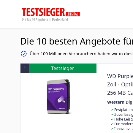
Die 10 besten Angebote fü
Über 100 Millionen Verbrauchern haben wir in dies
1
Testsieger
WD Purple 
Zoll - Opt
256 MB Cac
Technolog
Western Digi
Festplatten
Lösungen Die 
Zuverlässig
TB) prädesti
Klasse mit höc
Hohe Leistu
und die langf
MTBF von bis zu 2, Millionen Stunden. Sie sind
Analyse in Ec
Für modern
Einsatz in Hi
Videoaufzeic
Pro bietet ein
Innovative