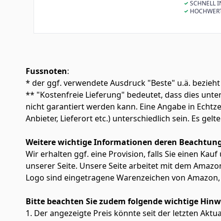
Speicher, priv
Garantie gewä
minimieren, v
SCHNELL I
Unternehmen 
und Geschäfts
Schockerkennu
des Datenpuff
HOCHWERTIG
Arbeitslast vo
Rotationsvibr
Leistung und 
und Hitzeschu
ein reibungslo
Arbeitslasten 
um lange Nutz
Gesamtleistun
Zuverlässigkei
Fussnoten
:
* der ggf. verwendete Ausdruck "Beste" u.ä. bezieht
** "Kostenfreie Lieferung" bedeutet, dass dies un
nicht garantiert werden kann. Eine Angabe in Echt
Anbieter, Lieferort etc.) unterschiedlich sein. Es ge
Weitere wichtige Informationen deren Beachtung
Wir erhalten ggf. eine Provision, falls Sie einen Kau
unserer Seite. Unsere Seite arbeitet mit dem Am
Logo sind eingetragene Warenzeichen von Amazon, 
Bitte beachten Sie zudem folgende wichtige Hinw
1. Der angezeigte Preis könnte seit der letzten Aktu