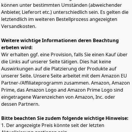
jegliche Sicherheitsstandards. So helfen wir den CO2-
können unter bestimmten Umständen (abweichender
Fußabdruck zu reduzieren
Anbieter, Lieferort etc.) unterschiedlich sein. Es gelten die
HECHT QUALITÄT – Egal ob Tankkanister, Stahlkanister,
letztendlich im weiteren Bestellprozess angezeigten
Benzinflasche, Metall Dieselkanne, Stahlblechkanister,
Versandkosten.
Ölkanister oder petrol fürs Motorrad, setzen auch Sie
auf Qualität von HECHT
Weitere wichtige Informationen deren Beachtung
erbeten wird:
Wir erhalten ggf. eine Provision, falls Sie einen Kauf über
die Links auf unserer Seite tätigen. Dies hat keine
Auswirkungen auf die Platzierung der Produkte auf
unserer Seite. Unsere Seite arbeitet mit dem Amazon EU
Partner-/Affiliateprogramm zusammen. Amazon, Amazon
Prime, das Amazon Logo and Amazon Prime Logo sind
eingetragene Warenzeichen von Amazon, Inc. oder
dessen Partnern.
Bitte beachten Sie zudem folgende wichtige Hinweise:
1. Der angezeigte Preis könnte seit der letzten