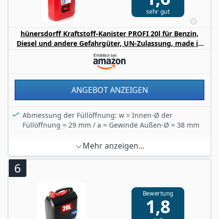
sehr gut
hünersdorff Kraftstoff-Kanister PROFI 20l für Benzin,
Diesel und andere Gefahrgüter, UN-Zulassung, made in
Germany, TÜV-geprüfter Produktion, rot
ANGEBOT ANZEIGEN
Abmessung der Füllöffnung: w = Innen-Ø der
Füllöffnung = 29 mm / a = Gewinde Außen-Ø = 38 mm
Mehr anzeigen...
6
Bewertung
1,8