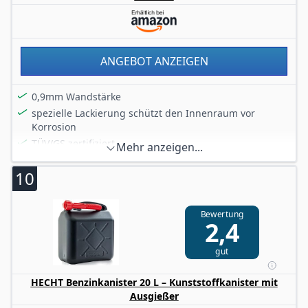
ANGEBOT ANZEIGEN
0,9mm Wandstärke
spezielle Lackierung schützt den Innenraum vor
Korrosion
TÜV/GS zertifiziert
Mehr anzeigen...
UN Zulassung für Gefahrguttransporte
10
Bewertung
2,4
gut
HECHT Benzinkanister 20 L – Kunststoffkanister mit
Ausgießer