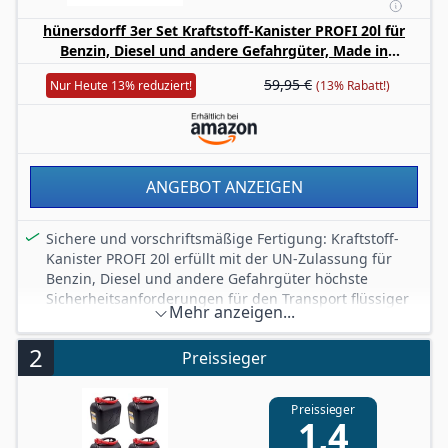
hünersdorff 3er Set Kraftstoff-Kanister PROFI 20l für
Benzin, Diesel und andere Gefahrgüter, Made in
Germany, TÜV-geprüfte Produktion, oliv
59,95 €
Nur Heute 13% reduziert!
(13% Rabatt!)
ANGEBOT ANZEIGEN
Sichere und vorschriftsmäßige Fertigung: Kraftstoff-
Kanister PROFI 20l erfüllt mit der UN-Zulassung für
Benzin, Diesel und andere Gefahrgüter höchste
Sicherheitsanforderungen für den Transport flüssiger
Mehr anzeigen...
Güter. Hält absolut dicht
Praktische und geschützte Handhabung: Mit im
2
Preissieger
Kanisterkörper integriertem Auslaufrohr und
unverlierbarer Kinder-Sicherheitsverschraubung. 20l
platzsparend stapelbar und passend in
Preissieger
1,4
Kanisterhalterung
Passend für alle gängigen Tanköffnungen (Benzin und