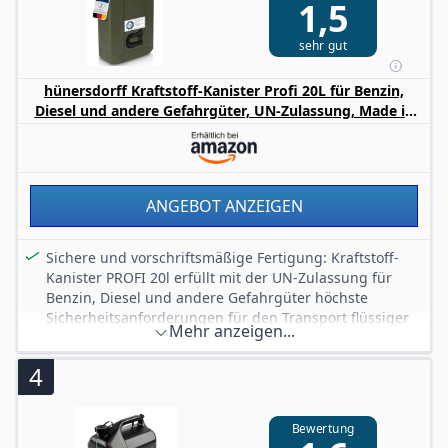
1,5
sehr gut
hünersdorff Kraftstoff-Kanister Profi 20L für Benzin,
Diesel und andere Gefahrgüter, UN-Zulassung, Made in
Germany, TÜV-geprüfte Produktion, oliv
ANGEBOT ANZEIGEN
Sichere und vorschriftsmäßige Fertigung: Kraftstoff-
Kanister PROFI 20l erfüllt mit der UN-Zulassung für
Benzin, Diesel und andere Gefahrgüter höchste
Sicherheitsanforderungen für den Transport flüssiger
Mehr anzeigen...
Güter. Hält absolut dicht
Praktische und geschützte Handhabung: Mit im
4
Kanisterkörper integriertem Auslaufrohr und
unverlierbarer Kinder-Sicherheitsverschraubung. 20l
platzsparend stapelbar und passend in
Bewertung
Kanisterhalterung