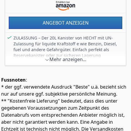
ANGEBOT ANZEIGEN
ZULASSUNG – Der 20L Kanister von HECHT mit UN-
Zulassung für liquide Kraftstoff e wie Benzin, Diesel,
fuel und andere Gefahrgüter. Einfach perfekt als
Reservekanister oder zur sicheren Lagerung
Mehr anzeigen...
HOCHWERTIGES MATERIAL – Der PE Kunststoff macht
den Kraftstoffkanister / Behälter robust &
strapazierfähig. Wichtige Vorteile gegenüber
Fussnoten
:
Blechkanistern: Geringes Gewicht im leer Zustand &
kein Rost
* der ggf. verwendete Ausdruck "Beste" u.ä. bezieht sich
PERFEKTES HANDLING – Der kompakte
nur auf unsere ggf. subjektive persönliche Meinung.
Treibstoffkanister lässt sich ideal verstauen oder
** "Kostenfreie Lieferung" bedeutet, dass dies unter
mühelos am Handgriff transportieren. Dank
gegebenen Voraussetzungen zum Zeitpunkt des
beiliegendem Auslaufrohr kann der Sprit bequem,
Datenabrufs vom entsprechenden Anbieter möglich ist,
ohne Trichter in den Tank
aber nicht garantiert werden kann. Eine Angabe in
MADE IN EUROPA – Hergestellt wird der Benzinkanister
Echtzeit ist technisch nicht möglich. Die Versandkosten
umweltbewusst, nach allen EU-Richtlinien und erfüllt