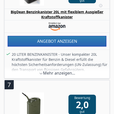
gut
BigDean Benzinkanister 20L mit flexiblem Ausgießer
Kraftstoffkanister
ANGEBOT ANZEIGEN
20 LITER BENZINKANISTER - Unser kompakter 20L
Kraftstoffkanister für Benzin & Diesel erfüllt die
höchsten Sicherheitsanforderungen (UN-Zulassung) für
den Transport von flüssigen Gefahrgütern.
Mehr anzeigen...
Selbstverständlich können Sie den Kanister auch zum
nachfüllen von AdBlue nutzen.
7
PRAKTISCHE HANDHABUNG - Das flexible Ausgießrohr,
ist bei der Verwendung schnell griffbereit und ist am
Kanister praktisch angebracht. Der
Bewertung
2,0
Sicherheitsverschluss verhindert das verlieren des
Deckels.
gut
FÜR BENZIN & DIESEL - Der Kunststoffbehälter ist