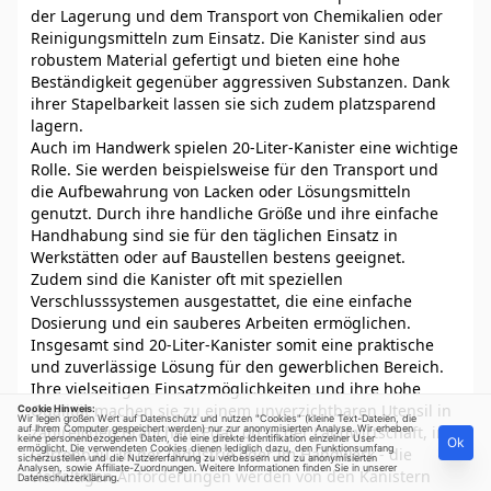
der Lagerung und dem Transport von Chemikalien oder
Reinigungsmitteln zum Einsatz. Die Kanister sind aus
robustem Material gefertigt und bieten eine hohe
Beständigkeit gegenüber aggressiven Substanzen. Dank
ihrer Stapelbarkeit lassen sie sich zudem platzsparend
lagern.
Auch im Handwerk spielen 20-Liter-Kanister eine wichtige
Rolle. Sie werden beispielsweise für den Transport und
die Aufbewahrung von Lacken oder Lösungsmitteln
genutzt. Durch ihre handliche Größe und ihre einfache
Handhabung sind sie für den täglichen Einsatz in
Werkstätten oder auf Baustellen bestens geeignet.
Zudem sind die Kanister oft mit speziellen
Verschlusssystemen ausgestattet, die eine einfache
Dosierung und ein sauberes Arbeiten ermöglichen.
Insgesamt sind 20-Liter-Kanister somit eine praktische
und zuverlässige Lösung für den gewerblichen Bereich.
Ihre vielseitigen Einsatzmöglichkeiten und ihre hohe
Qualität machen sie zu einem unverzichtbaren Utensil in
Cookie Hinweis:
Wir legen großen Wert auf Datenschutz und nutzen "Cookies" (kleine Text-Dateien, die
auf Ihrem Computer gespeichert werden) nur zur anonymisierten Analyse. Wir erheben
zahlreichen Branchen. Egal, ob in der Landwirtschaft, im
keine personenbezogenen Daten, die eine direkte Identifikation einzelner User
Ok
ermöglicht. Die verwendeten Cookies dienen lediglich dazu, den Funktionsumfang
Gartenbau, in der Industrie oder im Handwerk - die
sicherzustellen und die Nutzererfahrung zu verbessern und zu anonymisierten
Analysen, sowie Affiliate-Zuordnungen. Weitere Informationen finden Sie in unserer
vielfältigen Anforderungen werden von den Kanistern
Datenschutzerklärung
.