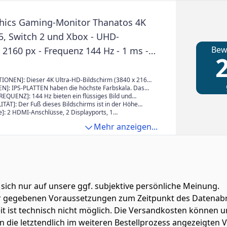
hics Gaming-Monitor Thanatos 4K
S5, Switch 2 und Xbox - UHD-
Bew
2160 px - Frequenz 144 Hz - 1 ms -
2
 2.0 - IPS-Panel
TIONEN]: Dieser 4K Ultra-HD-Bildschirm (3840 x 2160
eaktionszeit von 1 ms und einen Kontrast von 1000:1.
EN]: IPS-PLATTEN haben die höchste Farbskala. Das
ldschirm ist ideal für Gamer, die ein hochwertiges
s sie die Grafiken deiner Spiele am genauesten
QUENZ]: 144 Hz bieten ein flüssiges Bild und
ebnis genießen möchten, während sie weit weg von
in IPS-Bildschirm bietet außerdem große
ken, was für schnelle Shooter-Spiele sehr praktisch ist.
TÄT]: Der Fuß dieses Bildschirms ist in der Höhe
rm sitzen.
inkel. So genießen Sie immer ein scharfes Bild, auch
l für Next-Gen-Konsolen.
er Bildschirm kann auf jeder Seite um bis zu 45°
]: 2 HDMI-Anschlüsse, 2 Displayports, 1
 direkt vor Ihrem PC-Gamer-Monitor sitzen. Er ist
n, kann aber auch um bis zu 180° gedreht werden.
s und ein Typ C-Anschluss. Ein HDMI-Kabel und ein
Mehr anzeigen...
ler von Rollenspielen, Abenteuern, Open-World-Spielen
m kann auch zwischen -5 und 15° nach vorne oder
abel werden mitgeliefert.
gsspielen aller Art, da sie die Landschaft genießen
t werden.
phäre um sich herum in sich aufnehmen können.
 sich nur auf unsere ggf. subjektive persönliche Meinung.
ter gegebenen Voraussetzungen zum Zeitpunkt des Datenabr
zeit ist technisch nicht möglich. Die Versandkosten könn
lten die letztendlich im weiteren Bestellprozess angezeigten