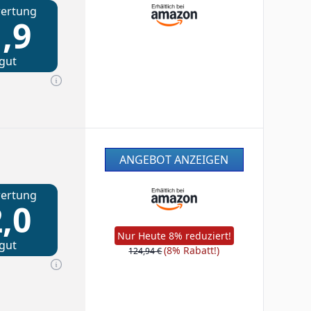
ertung
,9
gut
ANGEBOT ANZEIGEN
ertung
,0
Nur Heute 8% reduziert!
gut
(8% Rabatt!)
124,94 €