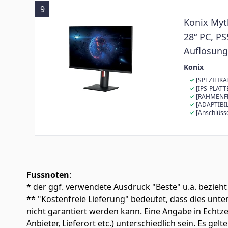
9
Konix Myt
28“ PC, P
Auflösung 
HDMI 2.1 +
Konix
[SPEZIFIKA
px) hat eine R
[IPS-PLATT
Der 28-Zoll-Bi
bedeutet, das
[RAHMENFRE
Videospielerl
darstellen. E
flüssige Grafi
[ADAPTIBILI
ihrem Bildschi
Betrachtungsw
Sie ist optima
verstellbar. D
[Anschlüsse
wenn Sie nicht
geneigt werde
Audioanschlus
ideal für Spie
Der Bildschir
DisplayPort-K
oder Erkundun
hinten geneig
und die Atmos
Fussnoten
:
* der ggf. verwendete Ausdruck "Beste" u.ä. bezieht
** "Kostenfreie Lieferung" bedeutet, dass dies un
nicht garantiert werden kann. Eine Angabe in Echt
Anbieter, Lieferort etc.) unterschiedlich sein. Es ge