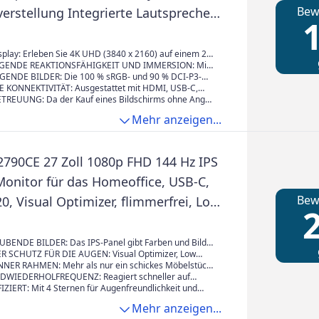
Bew
erstellung Integrierte Lautsprecher
1
0% G-Sync / FreeSync | 2 Jahre
| JN-IPS280UHD60F-C65W-HSP
play: Erleben Sie 4K UHD (3840 x 2160) auf einem 28-
m mit außergewöhnlicher Bildschärfe und -klarheit für
ENDE REAKTIONSFÄHIGKEIT UND IMMERSION: Mit
, detailreiches Seherlebnis.
nszeit von 5 ms und einer Bildwiederholrate von 60 Hz
ENDE BILDER: Die 100 % sRGB- und 90 % DCI-P3-
Bildschirm ein flüssiges und angenehmes Erlebnis,
gt für eine präzise Farbwiedergabe. HDR-Technologie
E KONNEKTIVITÄT: Ausgestattet mit HDMI, USB-C,
Arbeit und Freizeit. AMD FreeSync-Kompatibilität
 Kontraste und Farbtiefe für eine optimale Bildqualität.
und DisplayPort bietet dieses Display eine
REUUNG: Da der Kauf eines Bildschirms ohne Angst
se und Ruckler für ein unterbrechungsfreies Erlebnis.
nnektivität. Der USB-C-Anschluss ermöglicht den
te, unternimmt JAPANNEXT alles, um Ihnen eine
Mehr anzeigen...
n Anschluss und das Laden von Ihrem Laptop oder
uhe zu gewährleisten: alle unsere Bildschirme sind 2
t einer Leistung von 65 W, wodurch zusätzliche Kabel
rt und unser Kundendienst mit Sitz in Bordeaux,
ich sind.
eht Ihnen bei allen Fragen zur Verfügung.
90CE 27 Zoll 1080p FHD 144 Hz IPS
Monitor für das Homeoffice, USB-C,
Bew
0, Visual Optimizer, flimmerfrei, Low
2
t, ultraschmaler Rahmen, TÜV-
rt, Eye-CareU
ENDE BILDER: Das IPS-Panel gibt Farben und Bilder
ckwinkel präzise wieder, und der 99%ige sRGB-
 SCHUTZ FÜR DIE AUGEN: Visual Optimizer, Low
 für brillante visuelle Eindrücke.
d Flicker-Free-Technologie sorgen für ganztägigen
ER RAHMEN: Mehr als nur ein schickes Möbelstück
ohne ständiges Anpassen der Einstellungen.
oser Monitor sorgt für ein uneingeschränktes
LDWIEDERHOLFREQUENZ: Reagiert schneller auf
nd mehr Fokus.
d erzeugt so ein flüssigeres Benutzererlebnis.
IZIERT: Mit 4 Sternen für Augenfreundlichkeit und
iegel ausgezeichnet – für hohen Sehkomfort,
Mehr anzeigen...
en und ein störungsfreies Bilderlebnis.