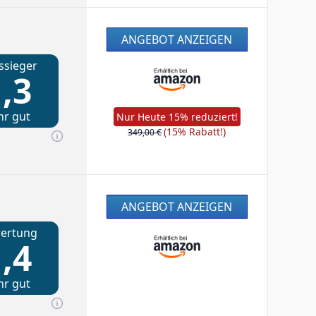
ANGEBOT ANZEIGEN
ssieger
,3
hr gut
Nur Heute 15% reduziert!
(15% Rabatt!)
349,00 €
ANGEBOT ANZEIGEN
ertung
,4
hr gut