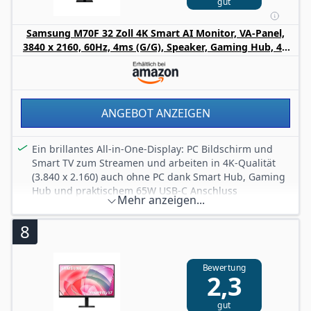
gut
Ihren Sichtbereich maximiert und so ein schlankes
Design und praktisch nahtlose Dual-Monitor-Setups
Samsung M70F 32 Zoll 4K Smart AI Monitor, VA-Panel,
ermöglicht.
3840 x 2160, 60Hz, 4ms (G/G), Speaker, Gaming Hub, 4K
Upscaling, Sprachsteuerung, Smart TV-Apps & AI
Features, HDR10, USB-C, HDMI LS32FM700UUXEN
ANGEBOT ANZEIGEN
Ein brillantes All-in-One-Display: PC Bildschirm und
Smart TV zum Streamen und arbeiten in 4K-Qualität
(3.840 x 2.160) auch ohne PC dank Smart Hub, Gaming
Hub und praktischem 65W USB-C Anschluss
Mehr anzeigen...
VA-Panel mit gestochen scharfer 4K-UHD-Auflösung,
lebendigen Farben und hohem Kontrast dank HDR10;
8
Tiefe Schwarzwerte für ein immersives Seherlebnis bei
Arbeit und Spiel
Einfach anschließen – oder auch nicht: Verbinden Sie
Bewertung
2,3
Laptop oder Konsole via HDMI oder USB-C (65W) mit
dem 4K Monitor, nutzen Sie Smart-TV-Apps mit der
gut
Fernbedienung oder streamen Sie direkt vom Handy