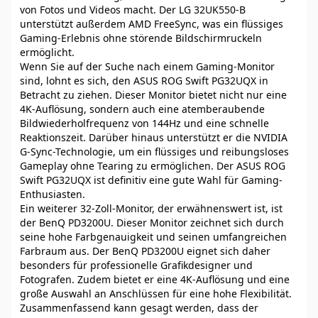
von Fotos und Videos macht. Der LG 32UK550-B
unterstützt außerdem AMD FreeSync, was ein flüssiges
Gaming-Erlebnis ohne störende Bildschirmruckeln
ermöglicht.
Wenn Sie auf der Suche nach einem Gaming-Monitor
sind, lohnt es sich, den ASUS ROG Swift PG32UQX in
Betracht zu ziehen. Dieser Monitor bietet nicht nur eine
4K-Auflösung, sondern auch eine atemberaubende
Bildwiederholfrequenz von 144Hz und eine schnelle
Reaktionszeit. Darüber hinaus unterstützt er die NVIDIA
G-Sync-Technologie, um ein flüssiges und reibungsloses
Gameplay ohne Tearing zu ermöglichen. Der ASUS ROG
Swift PG32UQX ist definitiv eine gute Wahl für Gaming-
Enthusiasten.
Ein weiterer 32-Zoll-Monitor, der erwähnenswert ist, ist
der BenQ PD3200U. Dieser Monitor zeichnet sich durch
seine hohe Farbgenauigkeit und seinen umfangreichen
Farbraum aus. Der BenQ PD3200U eignet sich daher
besonders für professionelle Grafikdesigner und
Fotografen. Zudem bietet er eine 4K-Auflösung und eine
große Auswahl an Anschlüssen für eine hohe Flexibilität.
Zusammenfassend kann gesagt werden, dass der