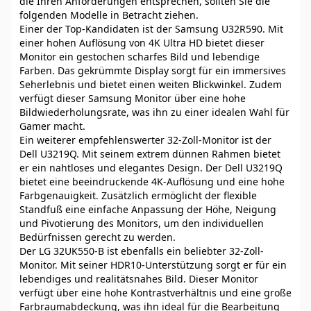
die Ihren Anforderungen entsprechen, sollten Sie die
folgenden Modelle in Betracht ziehen.
Einer der Top-Kandidaten ist der Samsung U32R590. Mit
einer hohen Auflösung von 4K Ultra HD bietet dieser
Monitor ein gestochen scharfes Bild und lebendige
Farben. Das gekrümmte Display sorgt für ein immersives
Seherlebnis und bietet einen weiten Blickwinkel. Zudem
verfügt dieser Samsung Monitor über eine hohe
Bildwiederholungsrate, was ihn zu einer idealen Wahl für
Gamer macht.
Ein weiterer empfehlenswerter 32-Zoll-Monitor ist der
Dell U3219Q. Mit seinem extrem dünnen Rahmen bietet
er ein nahtloses und elegantes Design. Der Dell U3219Q
bietet eine beeindruckende 4K-Auflösung und eine hohe
Farbgenauigkeit. Zusätzlich ermöglicht der flexible
Standfuß eine einfache Anpassung der Höhe, Neigung
und Pivotierung des Monitors, um den individuellen
Bedürfnissen gerecht zu werden.
Der LG 32UK550-B ist ebenfalls ein beliebter 32-Zoll-
Monitor. Mit seiner HDR10-Unterstützung sorgt er für ein
lebendiges und realitätsnahes Bild. Dieser Monitor
verfügt über eine hohe Kontrastverhältnis und eine große
Farbraumabdeckung, was ihn ideal für die Bearbeitung