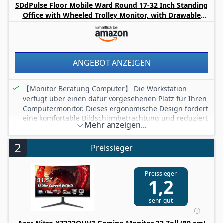
SDdPulse Floor Mobile Ward Round 17-32 Inch Standing
Office with Wheeled Trolley Monitor, with Drawable
Keyboard Shelf and Liftable Tray, Suitable for Hospitals,
ANGEBOT ANZEIGEN
【Monitor Beratung Computer】 Die Workstation
verfügt über einen dafür vorgesehenen Platz für Ihren
Computermonitor. Dieses ergonomische Design fördert
eine komfortable Bildschirmbetrachtung und reduziert
Mehr anzeigen...
die Belastung von Nacken und Augen bei längeren
Arbeitssitzungen.
2
Preissieger
【Stehender Bürowagen mit Rädern】Unser
Arbeitsplatz ist mit stabilen und leichtlaufenden
Rädern ausgestattet, sodass Sie Ihren Arbeitsplatz
Preissieger
1,2
mühelos in Ihrem Büro oder Zuhause bewegen
können. Diese Mobilität stellt sicher, dass Sie sich an
verschiedene Umgebungen anpassen und Ihre
sehr gut
Produktivität maximieren können.
Verstellbarer Rollwagen: Genießen Sie die Freiheit,
Acer Nitro XZ322QUV3 Gaming Monitor 32 Zoll (80 cm)