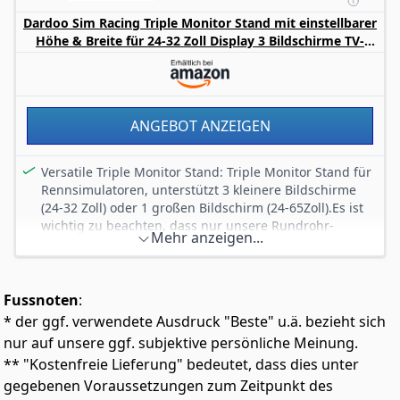
Schutz der Augen vor zu viel Blaulicht
Dardoo Sim Racing Triple Monitor Stand mit einstellbarer
Lieferumfang: 1 x Samsung LS32D700EAUXEN
Höhe & Breite für 24-32 Zoll Display 3 Bildschirme TV-
ViewFinity S70D 4K-Monitor 32 Zoll, UHD, Anschlüsse: 1
Halterung Kompatibel mit Rundrohr Racing Sim Cockpit
x DisplayPort, 1 x HDMI, 1 x Kopfhörer, Inkl. HDMI-Kabel
Regelmäßig von Rechtsexperten auf aktuelle
Rechtsprechung geprüft und angepasst
ANGEBOT ANZEIGEN
Versatile Triple Monitor Stand: Triple Monitor Stand für
Rennsimulatoren, unterstützt 3 kleinere Bildschirme
(24-32 Zoll) oder 1 großen Bildschirm (24-65Zoll).Es ist
wichtig zu beachten, dass nur unsere Rundrohr-
Mehr anzeigen...
Renncockpits passen
Einstellbare Höhe und Winkel: Der Monitorständer ist
höhen- und winkelverstellbar und ermöglicht so eine
Fussnoten
:
bequeme und konzentrierte Betrachtungsposition. Er
reduziert die Belastung der Augen und verbessert die
* der ggf. verwendete Ausdruck "Beste" u.ä. bezieht sich
Ergonomie
nur auf unsere ggf. subjektive persönliche Meinung.
Weite Kompatibilität: Dieser Monitorständer ist
** "Kostenfreie Lieferung" bedeutet, dass dies unter
kompatibel mit VESA-Montagelöchern von 75x75 mm
gegebenen Voraussetzungen zum Zeitpunkt des
bis 400x200 mm und passt zu einer Vielzahl von