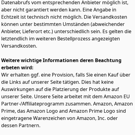
Datenabrufs vom entsprechenden Anbieter möglich ist,
Monitoren. Wird mit einer Anleitung und allem
aber nicht garantiert werden kann. Eine Angabe in
notwendigen Zubehör für eine einfache Installation
geliefert
Echtzeit ist technisch nicht möglich. Die Versandkosten
Robuste Flanschstruktur: Die robuste Flanschstruktur
können unter bestimmten Umständen (abweichender
gewährleistet Stabilität und Haltbarkeit, die für die
Anbieter, Lieferort etc.) unterschiedlich sein. Es gelten die
dynamische Umgebung eines Rennsimulators
letztendlich im weiteren Bestellprozess angezeigten
unerlässlich ist. Hochwertige Materialien sorgen für
Versandkosten.
eine lang anhaltende Leistung
Vierloch-Flanschkonstruktion: Die Säule und der Sockel
Weitere wichtige Informationen deren Beachtung
werden mit einem Vierloch-Flansch verbunden, was
eine bessere Stabilität und eine einfachere Installation
erbeten wird:
bei reduziertem Verpackungsvolumen ermöglicht
Wir erhalten ggf. eine Provision, falls Sie einen Kauf über
die Links auf unserer Seite tätigen. Dies hat keine
Auswirkungen auf die Platzierung der Produkte auf
unserer Seite. Unsere Seite arbeitet mit dem Amazon EU
Partner-/Affiliateprogramm zusammen. Amazon, Amazon
Prime, das Amazon Logo and Amazon Prime Logo sind
eingetragene Warenzeichen von Amazon, Inc. oder
dessen Partnern.