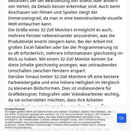
besonders bei der Bearbeitung von Videos oder Bildern
von Vorteil, da Details besser erkennbar sind. Auch beim
Anschauen von Filmen und Spielen steigt der
Immersionsgrad, da man in eine beeindruckende visuelle
Welt eintauchen kann.
Die Größe eines 32-Zoll Monitors ermöglicht es auch,
mehrere Fenster nebeneinander anzuordnen, was die
Produktivität enorm steigern kann. Bei der Arbeit mit
großen Excel-Tabellen oder bei der Programmierung ist
es oft erforderlich, mehrere Informationen gleichzeitig im
Blick zu haben. Mit einem 32-Zoll Monitor können Sie
diese Inhalte gleichzeitig anzeigen, was zeitraubendes
Umschalten zwischen Fenstern erspart.
Darüber hinaus bieten 32-Zoll Monitore oft eine bessere
Farbwiedergabe und eine höhere Helligkeit im Vergleich
zu kleineren Bildschirmen. Dies ist insbesondere für
Grafikdesigner, Fotografen oder Videobearbeiter wichtig,
da sie sicherstellen möchten, dass ihre Arbeiten
originalgetreu wiedergegeben werden. Ein großer
Cookie Hinweis:
Monitor ermöglicht eine genaue Farbabstimmung und
Wir legen großen Wert auf Datenschutz und nutzen "Cookies" (kleine Text-Dateien, die
auf Ihrem Computer gespeichert werden) nur zur anonymisierten Analyse. Wir erheben
feine Details können besser wahrgenommen werden.
keine personenbezogenen Daten, die eine direkte Identifikation einzelner User
Ok
ermöglicht. Die verwendeten Cookies dienen lediglich dazu, den Funktionsumfang
sicherzustellen und die Nutzererfahrung zu verbessern und zu anonymisierten
Ein weiterer Vorteil von 32-Zoll Monitoren ist der
Analysen, sowie Affiliate-Zuordnungen. Weitere Informationen finden Sie in unserer
Datenschutzerklärung
.
ergonomische Aspekt. Durch ihre Größe können sie