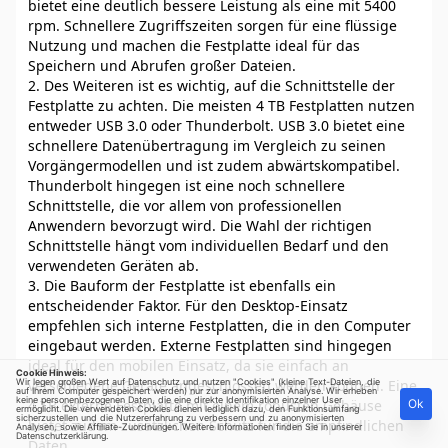
bietet eine deutlich bessere Leistung als eine mit 5400
rpm. Schnellere Zugriffszeiten sorgen für eine flüssige
Nutzung und machen die Festplatte ideal für das
Speichern und Abrufen großer Dateien.
2. Des Weiteren ist es wichtig, auf die Schnittstelle der
Festplatte zu achten. Die meisten 4 TB Festplatten nutzen
entweder USB 3.0 oder Thunderbolt. USB 3.0 bietet eine
schnellere Datenübertragung im Vergleich zu seinen
Vorgängermodellen und ist zudem abwärtskompatibel.
Thunderbolt hingegen ist eine noch schnellere
Schnittstelle, die vor allem von professionellen
Anwendern bevorzugt wird. Die Wahl der richtigen
Schnittstelle hängt vom individuellen Bedarf und den
verwendeten Geräten ab.
3. Die Bauform der Festplatte ist ebenfalls ein
entscheidender Faktor. Für den Desktop-Einsatz
empfehlen sich interne Festplatten, die in den Computer
eingebaut werden. Externe Festplatten sind hingegen
ideal für den mobilen Einsatz, da sie einfach an
Cookie Hinweis:
Wir legen großen Wert auf Datenschutz und nutzen "Cookies" (kleine Text-Dateien, die
verschiedene Geräte angeschlossen werden können. Eine
auf Ihrem Computer gespeichert werden) nur zur anonymisierten Analyse. Wir erheben
keine personenbezogenen Daten, die eine direkte Identifikation einzelner User
4 TB externe Festplatte mit einem robusten Gehäuse
Ok
ermöglicht. Die verwendeten Cookies dienen lediglich dazu, den Funktionsumfang
sicherzustellen und die Nutzererfahrung zu verbessern und zu anonymisierten
bietet zudem zusätzlichen Schutz für die empfindlichen
Analysen, sowie Affiliate-Zuordnungen. Weitere Informationen finden Sie in unserer
Datenschutzerklärung
.
Daten.