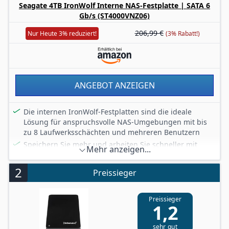
Seagate 4TB IronWolf Interne NAS-Festplatte | SATA 6
Gb/s (ST4000VNZ06)
206,99 €
Nur Heute 3% reduziert!
(3% Rabatt!)
ANGEBOT ANZEIGEN
Die internen IronWolf-Festplatten sind die ideale
Lösung für anspruchsvolle NAS-Umgebungen mit bis
zu 8 Laufwerksschächten und mehreren Benutzern
Speichern Sie mehr und arbeiten Sie schneller mit
Mehr anzeigen...
einer für NAS optimierten Festplatte mit extrem hoher
Kapazität von 16 TB und einem Cache von bis zu 256
2
Preissieger
MB
Die IronWolf wurde speziell für NAS-Systeme ausgelegt
und bietet weniger Verschleiß, wenig bis gar keine
Preissieger
1,2
Geräusche und Vibrationen, keine Verzögerungen oder
Ausfallzeiten, eine höhere Leistung bei der
sehr gut
Dateiübertragung und vieles mehr