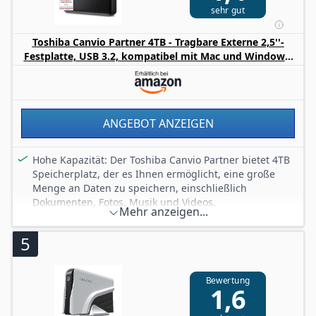
sehr gut
Sofort einsatzbereit ohne zusätzliche Installation.
Kompatibel mit Windows 10 und höher sowie Mac OS
Toshiba Canvio Partner 4TB - Tragbare Externe 2,5''-
10.x und höher.
Festplatte, USB 3.2, kompatibel mit Mac und Windows.
Stabiles Kunststoffgehäuse in Schwarz mit integrierter
(HDTB540EK3CB)
LED-Statusanzeige. Lieferung inklusive USB-A Kabel für
eine schnelle und unkomplizierte Verbindung.
ANGEBOT ANZEIGEN
Hohe Kapazität: Der Toshiba Canvio Partner bietet 4TB
Speicherplatz, der es Ihnen ermöglicht, eine große
Menge an Daten zu speichern, einschließlich
Dokumenten, Fotos, Musik und Videos.
Mehr anzeigen...
Schnelle Übertragungsgeschwindigkeit: Mit seiner USB
3.0-Schnittstelle bietet diese externe Festplatte eine
5
schnelle Datenübertragungsrate von bis zu 5Gbps,
wodurch es einfach ist, große Dateien schnell zu
übertragen.
Bewertung
1,6
Einfache Handhabung: Schließen Sie einfach diese
externe Festplatte an den USB-Anschluss Ihres