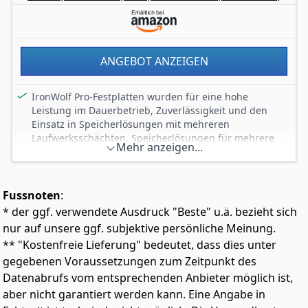
silber, inkl. 3 Jahre Rescue Service, Modellnr.:
ST4000NE001
ANGEBOT ANZEIGEN
IronWolf Pro-Festplatten wurden für eine hohe
Leistung im Dauerbetrieb, Zuverlässigkeit und den
Einsatz in Speicherlösungen mit mehreren
Laufwerksschächten, Speicherlösungen für mehrere
Mehr anzeigen...
Benutzer in gewerblichen Anwendungen und
Unternehmensanwendungen mit RAID konzipiert. Hohe
Robustheit mit Conventional Magnetic Recording
(CMR), Drehschwingungssensoren und AgileArray-
Fussnoten
:
Firmware für konsistente, erstklassige Leistung und
* der ggf. verwendete Ausdruck "Beste" u.ä. bezieht sich
Gesamtbetriebskosten (TCO). Sorgenfreiheit dank 5
nur auf unsere ggf. subjektive persönliche Meinung.
Jahren beschränkter Garantie, 3 Jahren Rescue Data
** "Kostenfreie Lieferung" bedeutet, dass dies unter
Recovery Services zur Datenwiederherstellung und
gegebenen Voraussetzungen zum Zeitpunkt des
IronWolf Health Management.
Datenabrufs vom entsprechenden Anbieter möglich ist,
Leistungsstark: Alle IronWolf Pro-Festplatten nutzen
Conventional Magnetic Recording (CMR) für
aber nicht garantiert werden kann. Eine Angabe in
konsistente, erstklassige Leistung im Dauerbetrieb,