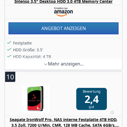
Intenso 3,5" Desktop HDD 3.0 4TB Memory Center
ANGEBOT ANZEIGEN
Festplatte
HDD Größe: 3.5'
HDD Kapazität: 4 TB
HDD Geschwindigkeit: 5400 RPM
Mehr anzeigen...
Typ: HDD
10
Bewertung
2,4
gut
Seagate IronWolf Pro, NAS interne Festplatte 4TB HDD,
3.5 Zoll, 7200 U/Min, CMR, 128 MB Cache, SATA 6GB/s,