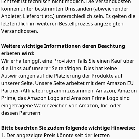
Echtzeit ist technisch nicht möglich. Die Versandkosten
sodass Benutzer jederzeit und überall Zugriff auf ihre
können unter bestimmten Umständen (abweichender
Daten erhalten.
Anbieter, Lieferort etc.) unterschiedlich sein. Es gelten die
Konkurrenzlose Zuverlässigkeit: Workload-Leistung von
letztendlich im weiteren Bestellprozess angezeigten
bis zu 300 TB/Jahr, 2,5 Mio. Stunden MTBF und 5 Jahre
Versandkosten.
beschränkte Garantie für erstklassige
Gesamtbetriebskosten (TCO).
Sorgenfreiheit dank Datenwiederherstellung: 3 Jahre
Weitere wichtige Informationen deren Beachtung
Rescue Data Recovery Services zur
erbeten wird:
Datenwiederherstellung für eine reibungslose,
Wir erhalten ggf. eine Provision, falls Sie einen Kauf über
kostenfreie Datenwiederherstellung.
die Links auf unserer Seite tätigen. Dies hat keine
IronWolf Health Management: Erleichtert den Schutz
Auswirkungen auf die Platzierung der Produkte auf
von Daten durch Prävention, Intervention und
unserer Seite. Unsere Seite arbeitet mit dem Amazon EU
Empfehlungen zur Datenwiederherstellung für einen
optimalen Systemzustand.
Partner-/Affiliateprogramm zusammen. Amazon, Amazon
Prime, das Amazon Logo and Amazon Prime Logo sind
eingetragene Warenzeichen von Amazon, Inc. oder
dessen Partnern.
Bitte beachten Sie zudem folgende wichtige Hinweise:
1. Der angezeigte Preis könnte seit der letzten