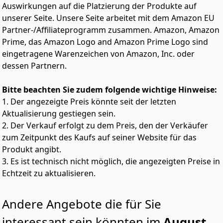
genießen. Sojasteak aus Sojaschnetzel
Auswirkungen auf die Platzierung der Produkte auf
🌿 Die Marke Yakeba steht für Nachhaltigkeit innerhalb
unserer Seite. Unsere Seite arbeitet mit dem Amazon EU
jeder Lieferketten sowie umweltbewusstem Handeln.
Partner-/Affiliateprogramm zusammen. Amazon, Amazon
Daher sind unsere Produkte immer plastikfrei verpackt
Prime, das Amazon Logo and Amazon Prime Logo sind
und unser Versand erfolgt immer CO2 neutral
eingetragene Warenzeichen von Amazon, Inc. oder
dessen Partnern.
Bitte beachten Sie zudem folgende wichtige Hinweise:
1. Der angezeigte Preis könnte seit der letzten
Aktualisierung gestiegen sein.
2. Der Verkauf erfolgt zu dem Preis, den der Verkäufer
zum Zeitpunkt des Kaufs auf seiner Website für das
Produkt angibt.
3. Es ist technisch nicht möglich, die angezeigten Preise in
Echtzeit zu aktualisieren.
Andere Angebote die für Sie
interessant sein könnten im
August