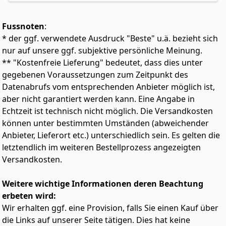
Zubereitungsmöglichkeiten. Wesentlich preiswerter
und ergiebiger als Fleisch. Durch ihre
Fussnoten
:
Wasseraufnahmefähigkeit können Soja Schnetzel
platzsparend und lange gelagert werden
* der ggf. verwendete Ausdruck "Beste" u.ä. bezieht sich
✅ Die YAKEBA - Sojaprodukte zeichnen sich vor allem
nur auf unsere ggf. subjektive persönliche Meinung.
durch ihre Bissfestigkeit und ihren außergewöhnlich
** "Kostenfreie Lieferung" bedeutet, dass dies unter
guten Geschmack aus. Genießen Sie ein schmackhaftes
gegebenen Voraussetzungen zum Zeitpunkt des
veganes Schnitzel oder verwenden Sie sie alternativ zu
Datenabrufs vom entsprechenden Anbieter möglich ist,
Grillfleisch
aber nicht garantiert werden kann. Eine Angabe in
🍽 Entdecke auch andere YAKEBA Fleischalternativen,
Echtzeit ist technisch nicht möglich. Die Versandkosten
wie zum Beispiel Geschnetzeltes, Soya Chunks für
Gulasch, Soja Granulat als Hackfleisch Ersatz oder Soja
können unter bestimmten Umständen (abweichender
Medaillons
Anbieter, Lieferort etc.) unterschiedlich sein. Es gelten die
🌱 Gentechnikfreier Anbau und Verarbeitung der
letztendlich im weiteren Bestellprozess angezeigten
YAKEBA – Sojaprodukte in Europa. Lieferung in
Versandkosten.
lebensmittelechter Papierverpackung ohne
Kunststoffbeschichtung oder zusätzliche
Weitere wichtige Informationen deren Beachtung
Umverpackung
erbeten wird:
🌾 Big Steaks Soja - Vegetarisch, vegan und ohne
Gentechnik. Gemeinsam für ein besseres Tierwohl.
Wir erhalten ggf. eine Provision, falls Sie einen Kauf über
Perfekter Fleisch Ersatz. Steaks aufkochen, würzen und
die Links auf unserer Seite tätigen. Dies hat keine