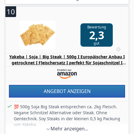
Die Seitan Fertigmischung ist ohne zusätzliche Farb-
und Konservierungsstoffe oder Geschmacksverstärker.
10
Einfach und frisch: Der Teig klebt nicht an der Schüssel
fest und ist nur unter Zugabe von Wasser in wenigen
Bewertung
Minuten und Handgriffen zubereitet.
2,3
Das fertig gekochte Seitan können Sie zu Würfeln,
Schnetzeln oder Scheiben weiterverarbeiten und je
gut
nach Geschmack würzen. So entsteht Ihr individuelles
Lieblingsgericht.
Yakeba | Soja | Big Steak | 500g I Europäischer Anbau I
getrocknet I Fleischersatz I perfekt für Sojaschnitzel I
proteinreiches haltbares veganes Lebensmittel I
Alternative zu Seitan/Tofu
ANGEBOT ANZEIGEN
💯 500g Soja Big Steak entsprechen ca. 2kg Fleisch.
Vegane Schnitzel Alternative oder Steak. Ohne
Gentechnik. Soy Steaks in der kleinen 0,5 kg Packung
von Yakeba
Mehr anzeigen...
🌯 Grobe Sojaschnitzel bieten vielfältige