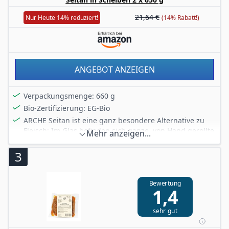
21,64 €
Nur Heute 14% reduziert!
(14% Rabatt!)
ANGEBOT ANZEIGEN
Verpackungsmenge: 660 g
Bio-Zertifizierung: EG-Bio
ARCHE Seitan ist eine ganz besondere Alternative zu
Fleisch: Im Glas befinden sich ganze, von Hand gerollte
Mehr anzeigen...
Scheiben, die roh oder paniert als Schnitzel oder Steak
in der Pfanne zubereitet werden können.
3
Bewertung
1,4
sehr gut