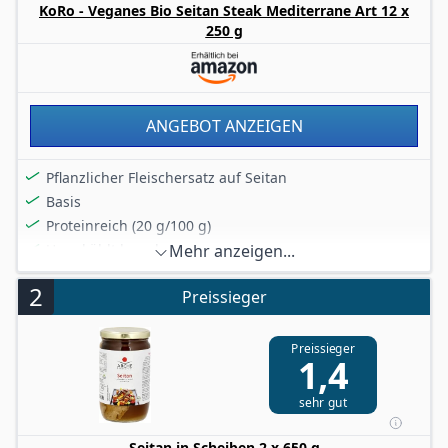
KoRo - Veganes Bio Seitan Steak Mediterrane Art 12 x
250 g
ANGEBOT ANZEIGEN
Pflanzlicher Fleischersatz auf Seitan
Basis
Proteinreich (20 g/100 g)
Ungekühlt lagerbar
Mehr anzeigen...
Vegane Zutaten aus biologischer Landwirtschaft
2
Preissieger
Preissieger
1,4
sehr gut
Seitan in Scheiben 2 x 650 g