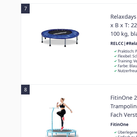
7
Relaxdays 
x B x T: 
100 kg, b
RELCC|#Rel
Praktisch: 
Flexibel: S
Training: 
Farbe: Bla
Nutzerfreu
geeignet
8
FitinOne 2
Trampolin
Fach Verst
Jump Indo
FitinOne
Erwachse
Überlegene