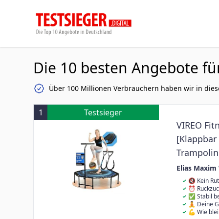
Die 10 besten Angebote fü
Über 100 Millionen Verbrauchern haben wir in dies
1
Testsieger
VIREO Fit
[Klappbar 
Trampolin
Gelenksch
Elias Maxim
für Zuhau
🔇 Kein Ru
rutschen und 
⏰ Ruckzuck
dein Mini Tram
Vormontierten
✅ Stabil b
aufklappen, in
Standsicherhei
🧘 Deine G
komplizierter
Grip, Sauber
geben sanfter 
💪 Wie blei