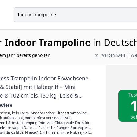
r
Indoor Trampoline
in Deutsch
em Jahr bereits geholfen
Werbehinweis
Wie
ness Trampolin Indoor Erwachsene
& Stabil] mit Haltegriff – Mini
Tes
e Ø 102 cm bis 150 kg, Leise &
1
onend, Jumping Fitness & Sprung
 Wiese
se inkl. Widerstandsbänder
tschen, kein Lärm. Andere Indoor Fitnesstrampoline
se
stören die Nachbarn. Unsere Stealth Caps machen
 aufgeklappt, bombenfest verriegelt! Mit
polin sicherer, rutschfester und flüsterleise.
 Bungees, ohne lästiges Aufspannen. Per EasyFold
eim härtesten Jumping-Intervall. Oktagonale Form für
 Sekunden mit den Safety Pins verriegeln. Kein
t, 3-fach höhenverstellbare Haltestange für festen
elenke sagen Danke... Elastische Bungee-Sprungseile
 Aufbau. Keine Frustmomente. Traglast 150 kg, ideal
e Landungen und gelenkschonende Power beim Sport.
nach als klirrende Federn. Effektiv und
bst du so fit zu Hause? Das hören unsere Nutzer, seit