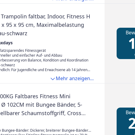
Trampolin faltbar, Indoor, Fitness H
22 x 95 x 95 cm, Maximalbelastung
Bew
lau-schwarz
1
axdays
Platzsparendes Fitnessgerät
chneller und einfacher Auf- und Abbau
Verbesserung von Balance, Kondition und Koordination
u-schwarz
ndlich: Für Jugendliche und Erwachsene ab 14 Jahren
Mehr anzeigen...
00KG Faltbares Fitness Mini
 Ø 102CM mit Bungee Bänder, 5-
Bew
ellbarer Schaumstoffgriff, Cross
2
or-Trampolin für Kinder und
ne
 Bungee-Bänder: Dickerer, breiterer Bungee-Bänder