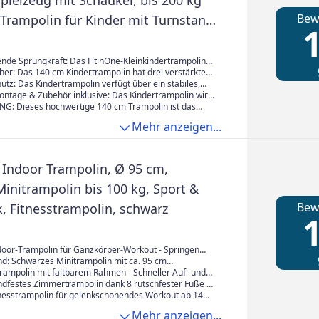
pielzeug mit Schaukel, bis 200 kg
Bew
 Trampolin für Kinder mit Turnstange
1
tagsgeschenk für Jungen und
on 6 bis 12 Jahren
nde Sprungkraft: Das FitinOne-Kleinkindertrampolin
rkten Stahlfedern und verstellbarer Querstange bietet
cher: Das 140 cm Kindertrampolin hat drei verstärkte
lspaß für verschiedene Altersgruppen. Perfekt zum
icheren Stand ohne Verrutschen. Der rostfreie
tz: Das Kindertrampolin verfügt über ein stabiles,
eren und Entwickeln der Motorik.
t Kippschutz ist langlebig und bis 200 kg belastbar.
nd leicht zu reinigendes Sicherheitsnetz mit guter
ontage & Zubehör inklusive: Das Kindertrampolin wird
und bodenschonend.
Kind. Dick gepolsterte Haltegriffe und ein erhöhter
, Werkzeug sowie Zubehör wie Sandsäcken, Bällen,
 Dieses hochwertige 140 cm Trampolin ist das
g sorgen für zusätzlichen Schutz beim Springen.
ingen geliefert – ideal für Kinder von 6 bis 12 Jahren.
k für Kleinkinder – geeignet für drinnen, draußen,
Mehr anzeigen...
nd draußen geeignet. Tipp: Federn diagonal einbauen.
of. Mitgeliefert werden Sandsäcke, Bälle, Schaukel
rne kontaktieren.
 extra Spielspaß in sicherer Umgebung.
 Indoor Trampolin, Ø 95 cm,
Minitrampolin bis 100 kg, Sport &
Bew
, Fitnesstrampolin, schwarz
1
ndoor-Trampolin für Ganzkörper-Workout - Springen
uer, Balance, Koordination
nd: Schwarzes Minitrampolin mit ca. 95 cm
 Ideal auch für kleine Wohnungen
Trampolin mit faltbarem Rahmen - Schneller Auf- und
für spontanes Training
andfestes Zimmertrampolin dank 8 rutschfester Füße -
rampolin bis max. 100 kg
itnesstrampolin für gelenkschonendes Workout ab 14
essgerät für Hausgebrauch
Mehr anzeigen...