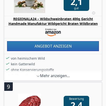
2,1
gut
REGIONALA24 – Wildschweinbraten 400g Gericht
Handmade Manufaktur Wildgericht Braten Wildbraten
ANGEBOT ANZEIGEN
von heimischem Wild
kein Gatterwild
ohne Konservierungsstoffe
delikate Abwechslung im Alltag
Mehr anzeigen...
genießen Sie ein Stück Natur
9
Bewertung
2,4