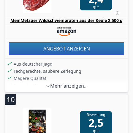
gut
MeinMetzger Wildschweinbraten aus der Keule 2.500 g
ANGEBOT ANZEIGEN
Aus deutscher Jagd
Fachgerechte, saubere Zerlegung
Magere Qualität
Deutsche Ware
Mehr anzeigen...
Vakuum verpackt
10
Bewertung
2,5
gut