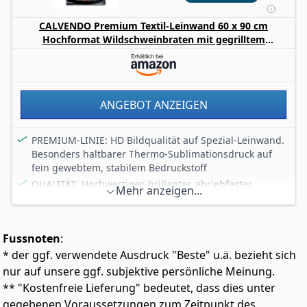
CALVENDO Premium Textil-Leinwand 60 x 90 cm
Hochformat Wildschweinbraten mit gegrilltem
Herbstgemüse | Wandbild, HD-Bild auf Keilrahmen,
Wanddekoration, Kunstdruck von Peter Roder
ANGEBOT ANZEIGEN
PREMIUM-LINIE: HD Bildqualität auf Spezial-Leinwand.
Besonders haltbarer Thermo-Sublimationsdruck auf
fein gewebtem, stabilem Bedruckstoff
QUALITÄT: Hochwertiger, brillanter, abriebfester,
Mehr anzeigen...
lichtbeständiger Kunstdruck mit stabilem Massivholz-
Rahmen. Lieferung fertig aufgespannt in sicherer
Versandverpackung
Fussnoten
:
ÖKO-TEX: Verwendung unbedenklicher
* der ggf. verwendete Ausdruck "Beste" u.ä. bezieht sich
umweltfreundlicher Rohstoffe, Holz aus nachhaltigem
Anbau, 100% Made in Germany,
nur auf unsere ggf. subjektive persönliche Meinung.
FÜR ALLERGIKER GEEIGNET: Leinwanddruck ist
** "Kostenfreie Lieferung" bedeutet, dass dies unter
wasserfest und kann feucht abgewischt werden, sehr
gegebenen Voraussetzungen zum Zeitpunkt des