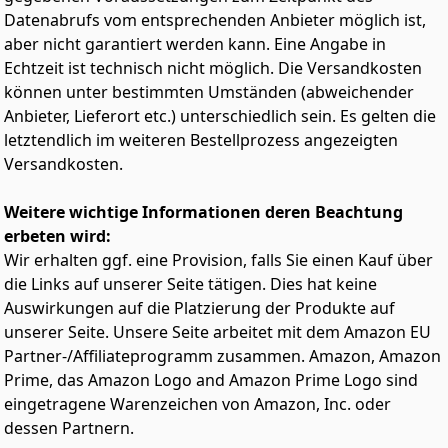
geeignet für Staub-Allergiker.
Datenabrufs vom entsprechenden Anbieter möglich ist,
DEKO: verwandelt Wohnzimmer, Schlafzimmer, Küche,
aber nicht garantiert werden kann. Eine Angabe in
Arbeitszimmer sowie Hotelzimmer, Büro- oder
Echtzeit ist technisch nicht möglich. Die Versandkosten
Praxisräume in ein persönliches Wohlfühlambiente
können unter bestimmten Umständen (abweichender
Anbieter, Lieferort etc.) unterschiedlich sein. Es gelten die
letztendlich im weiteren Bestellprozess angezeigten
Versandkosten.
Weitere wichtige Informationen deren Beachtung
erbeten wird:
Wir erhalten ggf. eine Provision, falls Sie einen Kauf über
die Links auf unserer Seite tätigen. Dies hat keine
Auswirkungen auf die Platzierung der Produkte auf
unserer Seite. Unsere Seite arbeitet mit dem Amazon EU
Partner-/Affiliateprogramm zusammen. Amazon, Amazon
Prime, das Amazon Logo and Amazon Prime Logo sind
eingetragene Warenzeichen von Amazon, Inc. oder
dessen Partnern.