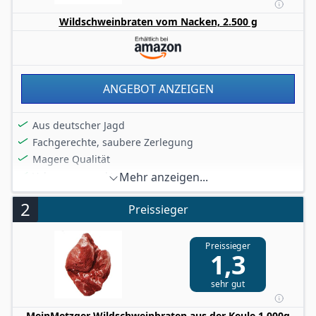
Wildschweinbraten vom Nacken, 2.500 g
ANGEBOT ANZEIGEN
Aus deutscher Jagd
Fachgerechte, saubere Zerlegung
Magere Qualität
Vakuum verpackt
Mehr anzeigen...
2
Preissieger
Preissieger
1,3
sehr gut
MeinMetzger Wildschweinbraten aus der Keule 1.000g