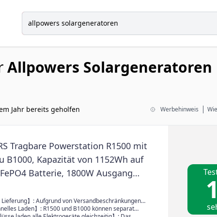
r
Allpowers Solargeneratoren
em Jahr bereits geholfen
Werbehinweis
Wie
 Tragbare Powerstation R1500 mit
u B1000, Kapazität von 1152Wh auf
Tes
FePO4 Batterie, 1800W Ausgang
1
rator für Notstromversorgung zu
tfälle, Camping, Wohnmobil
 Lieferung】: Aufgrund von Versandbeschränkungen
se
 Artikel werden R1500 und B1000 separat versendet.
elles Laden】: R1500 und B1000 können separat
n. Bei parallelem Laden unterstützt es AC-Laden max
üsse laden alle Elektrogeräte gleichzeitig】: Das