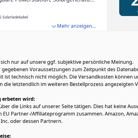
gang)
 Solarladekabel
Mehr anzeigen...
 sich nur auf unsere ggf. subjektive persönliche Meinung.
ter gegebenen Voraussetzungen zum Zeitpunkt des Datenabr
zeit ist technisch nicht möglich. Die Versandkosten könn
lten die letztendlich im weiteren Bestellprozess angezeigten
 erbeten wird:
f über die Links auf unserer Seite tätigen. Dies hat keine A
azon EU Partner-/Affiliateprogramm zusammen. Amazon, Am
Inc. oder dessen Partnern.
eise: