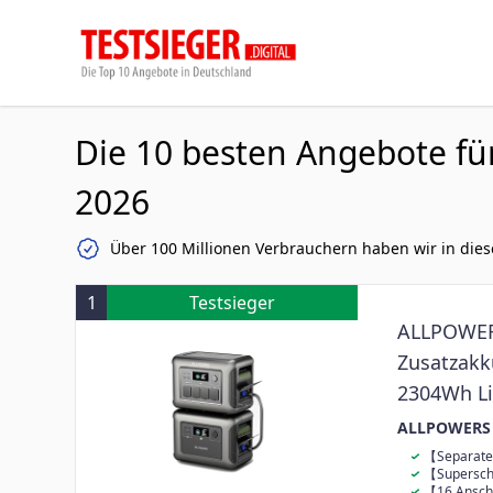
Die 10 besten Angebote fü
2026
Über 100 Millionen Verbrauchern haben wir in dies
1
Testsieger
ALLPOWERS
Zusatzakk
2304Wh Li
Solargene
ALLPOWERS
Hause, No
【Separate
für übergroße
【Superschn
geladen werde
【16 Anschl