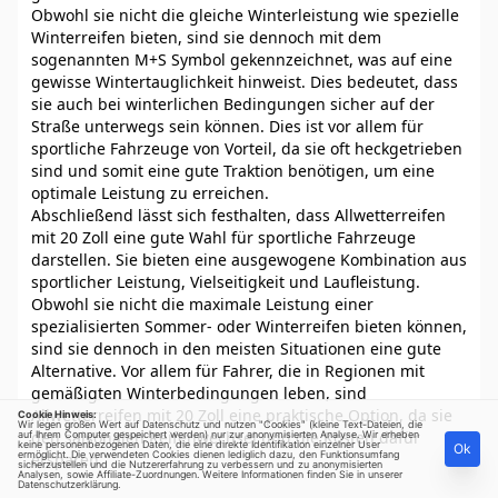
Obwohl sie nicht die gleiche Winterleistung wie spezielle
Winterreifen bieten, sind sie dennoch mit dem
sogenannten M+S Symbol gekennzeichnet, was auf eine
gewisse Wintertauglichkeit hinweist. Dies bedeutet, dass
sie auch bei winterlichen Bedingungen sicher auf der
Straße unterwegs sein können. Dies ist vor allem für
sportliche Fahrzeuge von Vorteil, da sie oft heckgetrieben
sind und somit eine gute Traktion benötigen, um eine
optimale Leistung zu erreichen.
Abschließend lässt sich festhalten, dass Allwetterreifen
mit 20 Zoll eine gute Wahl für sportliche Fahrzeuge
darstellen. Sie bieten eine ausgewogene Kombination aus
sportlicher Leistung, Vielseitigkeit und Laufleistung.
Obwohl sie nicht die maximale Leistung einer
spezialisierten Sommer- oder Winterreifen bieten können,
sind sie dennoch in den meisten Situationen eine gute
Alternative. Vor allem für Fahrer, die in Regionen mit
gemäßigten Winterbedingungen leben, sind
Allwetterreifen mit 20 Zoll eine praktische Option, da sie
Cookie Hinweis:
Wir legen großen Wert auf Datenschutz und nutzen "Cookies" (kleine Text-Dateien, die
den saisonalen Reifenwechsel und die Kosten dafür
auf Ihrem Computer gespeichert werden) nur zur anonymisierten Analyse. Wir erheben
keine personenbezogenen Daten, die eine direkte Identifikation einzelner User
Ok
ermöglicht. Die verwendeten Cookies dienen lediglich dazu, den Funktionsumfang
ersparen.
sicherzustellen und die Nutzererfahrung zu verbessern und zu anonymisierten
Analysen, sowie Affiliate-Zuordnungen. Weitere Informationen finden Sie in unserer
Datenschutzerklärung
.