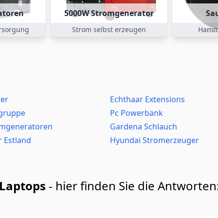
atoren
5000W Stromgenerator
Sa
ersorgung
Strom selbst erzeugen
Hamm
er
Echthaar Extensions
sgruppe
Pc Powerbank
omgeneratoren
Gardena Schlauch
r Estland
Hyundai Stromerzeuger
 Laptops
- hier finden Sie die Antworten