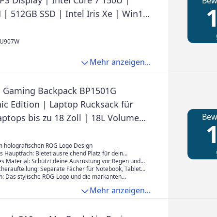
PS Display | Intel Core 7 150U |
Bew
1
| 512GB SSD | Intel Iris Xe | Win11
ERTZ | Cool Silver
AU907W
Mehr anzeigen...
 Gaming Backpack BP1501G
ic Edition | Laptop Rucksack für
Bew
ptops bis zu 18 Zoll | 18L Volumen
1
bweisend | robust und leicht | Black
ic
m holografischen ROG Logo Design
 Hauptfach: Bietet ausreichend Platz für dein
ok (15 Zoll / 17 Zoll) und Zubehör.
es Material: Schützt deine Ausrüstung vor Regen und
heraufteilung: Separate Fächer für Notebook, Tablet,
us und andere wichtige Utensilien.
: Das stylische ROG-Logo und die markanten
te machen den Rucksack zu einem echten Hingucker.
Mehr anzeigen...