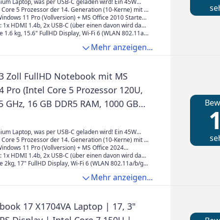
 #8247
um Laptop, was per USB-C geladen wird! Ein 45W
se
t ist im Lieferumfang enthalten. Display: 15, "
 Core 5 Prozessor der 14. Generation (10-Kerne) mit 5
0 x 1080 Pixel mattes Display FHD
DDR5 RAM / 512 GB SSD (superschnelle NVME SSD,
indows 11 Pro (Vollversion) + MS Office 2010 Starter
/s)
 Excel (kein Abo nötig! unbegrenzte Laufzeit)
: 1x HDMI 1.4b, 2x USB-C (über einen davon wird das
), 3x USB-A 3.0 (5Gb/​s), 1x Klinke (Audio)
e 1.6 kg, 15.6" FullHD Display, Wi-Fi 6 (WLAN 802.11a/​
, 2x2), Bluetooth 5.2, Intel Graphics, deutschsprachige
Mehr anzeigen...
bcam
 3 Zoll FullHD Notebook mit MS
4 Pro (Intel Core 5 Prozessor 120U,
Bew
 5 GHz, 16 GB DDR5 RAM, 1000 GB
1
, BT, Webcam, USB-C / 3.0, WLAN,
1 Prof) #8509
um Laptop, was per USB-C geladen wird! Ein 45W
se
 ist im Lieferumfang enthalten. Display: 43, cm (17,
 Core 5 Prozessor der 14. Generation (10-Kerne) mit 5
1920 x 1080 Pixel mattes Display FHD
DDR5 RAM / 1000 GB SSD (superschnelle NVME SSD,
indows 11 Pro (Vollversion) + MS Office 2024
/s)
lus Vollversion (kein Abo nötig! unbegrenzte Laufzeit)
: 1x HDMI 1.4b, 2x USB-C (über einen davon wird das
), 3x USB-A 3.0 (5Gb/​s), 1x Klinke (Audio)
e 2kg, 17" FullHD Display, Wi-Fi 6 (WLAN 802.11a/​b/​g/​
), Bluetooth 5.2, Intel Graphics, deutschsprachige
Mehr anzeigen...
bcam
book 17 X1704VA Laptop | 17, 3"