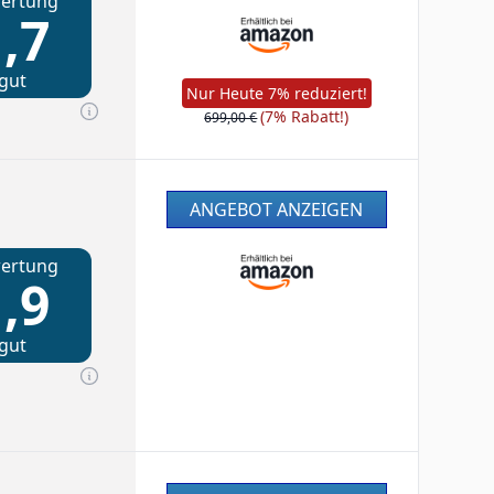
ertung
,7
gut
Nur Heute 7% reduziert!
(7% Rabatt!)
699,00 €
ANGEBOT ANZEIGEN
ertung
,9
gut