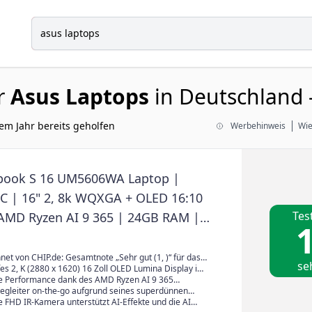
r
Asus Laptops
in Deutschland 
em Jahr bereits geholfen
Werbehinweis
Wie
book S 16 UM5606WA Laptop |
PC | 16" 2, 8k WQXGA + OLED 16:10
Tes
 AMD Ryzen AI 9 365 | 24GB RAM |
1
| AMD Radeon 880M | Win11 Home |
 Zumaia Gray
et von CHIP.de: Gesamtnote „Sehr gut (1, )“ für das
se
 S16 OLED dank hervorragendem 16-Zoll-OLED-
es 2, K (2880 x 1620) 16 Zoll OLED Lumina Display im
ker Leistung mit AMD Ryzen AI 9 365/300 Serie, extrem
gn und 16:10 Format mit 120Hz, 100 Prozent DCI-P3-
ge Performance dank des AMD Ryzen AI 9 365
fzeit, hochwertigem Design und vielseitigen
ckung und 500 Nits Spitzenhelligkeit
t 45+ TOPs, integrierter AMD Ryzen AI und AMD
Begleiter on-the-go aufgrund seines superdünnen
ichkeiten. (Thorsten Nowag, „Asus ZenBook S 16
Grafik
aximal 11mm und superleichten 1, kg Gewicht
 FHD IR-Kamera unterstützt AI-Effekte und die AI