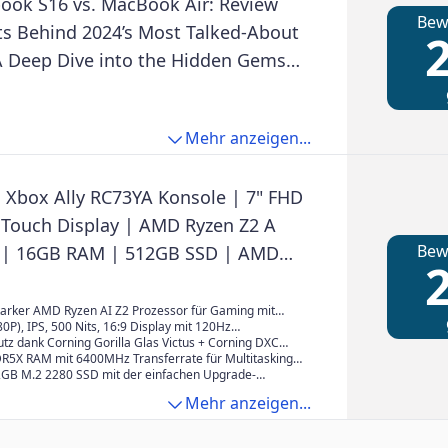
ook S16 vs. MacBook Air: Review
Bew
ts Behind 2024’s Most Talked-About
2
A Deep Dive into the Hidden Gems
Changing Tech of ... Reviews, Guide
lish Edition)
Mehr anzeigen...
Xbox Ally RC73YA Konsole | 7" FHD
 Touch Display | AMD Ryzen Z2 A
Bew
 | 16GB RAM | 512GB SSD | AMD
2
 Win11Home | White | 3Monate
 Premium
tarker AMD Ryzen AI Z2 Prozessor für Gaming mit
der Performance.
0P), IPS, 500 Nits, 16:9 Display mit 120Hz
 und FreeSync Premium, für gestochen scharfe Bilder
tz dank Corning Gorilla Glas Victus + Corning DXC
 Gaming auf dem reaktionsschnellen Touchscreen.
 für sorgenfreies Gaming mit bester Sicht auf jedes
5X RAM mit 6400MHz Transferrate für Multitasking,
chen deinen Spielen und den bestmöglichen Fun-
2GB M.2 2280 SSD mit der einfachen Upgrade-
enug Speicher für Deine lokalen Titel oder private
Mehr anzeigen...
ehr.