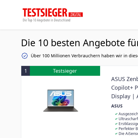
Die 10 besten Angebote fü
Über 100 Millionen Verbrauchern haben wir in dies
1
Testsieger
ASUS Zen
Copilot+ 
Display |
1TB SSD 
ASUS
QWERTZ |
Ausgezeichn
Asus Zenbook
Ultrascharf
Display, star
NanoEdge Desi
Erstklassi
guter Akkulau
Farbraum Abde
Prozessors mi
Perfekter 
Anschlussmögl
Radeon 880M 
Designs mit m
Die AiSense