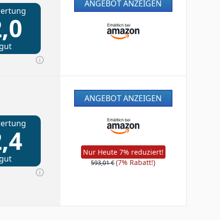
ANGEBOT ANZEIGEN
ertung
,0
gut
ANGEBOT ANZEIGEN
ertung
,4
Nur Heute 7% reduziert!
gut
(7% Rabatt!)
593,01 €