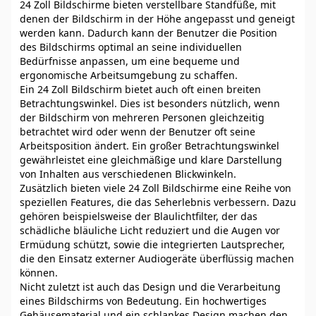
24 Zoll Bildschirme bieten verstellbare Standfüße, mit
denen der Bildschirm in der Höhe angepasst und geneigt
werden kann. Dadurch kann der Benutzer die Position
des Bildschirms optimal an seine individuellen
Bedürfnisse anpassen, um eine bequeme und
ergonomische Arbeitsumgebung zu schaffen.
Ein 24 Zoll Bildschirm bietet auch oft einen breiten
Betrachtungswinkel. Dies ist besonders nützlich, wenn
der Bildschirm von mehreren Personen gleichzeitig
betrachtet wird oder wenn der Benutzer oft seine
Arbeitsposition ändert. Ein großer Betrachtungswinkel
gewährleistet eine gleichmäßige und klare Darstellung
von Inhalten aus verschiedenen Blickwinkeln.
Zusätzlich bieten viele 24 Zoll Bildschirme eine Reihe von
speziellen Features, die das Seherlebnis verbessern. Dazu
gehören beispielsweise der Blaulichtfilter, der das
schädliche bläuliche Licht reduziert und die Augen vor
Ermüdung schützt, sowie die integrierten Lautsprecher,
die den Einsatz externer Audiogeräte überflüssig machen
können.
Nicht zuletzt ist auch das Design und die Verarbeitung
eines Bildschirms von Bedeutung. Ein hochwertiges
Gehäusematerial und ein schlankes Design machen den