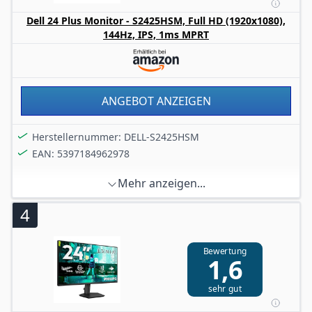
zu 16,7 Mio. darstellbaren Farben von 99 % sRGB.
Dell 24 Plus Monitor - S2425HSM, Full HD (1920x1080),
Konnektivität für mehr Produktivität: Schließen Sie Ihr
144Hz, IPS, 1ms MPRT
Zubehör über eine Vielzahl von Anschlüssen an.
ANGEBOT ANZEIGEN
Herstellernummer: DELL-S2425HSM
EAN: 5397184962978
Mehr anzeigen...
4
Bewertung
1,6
sehr gut