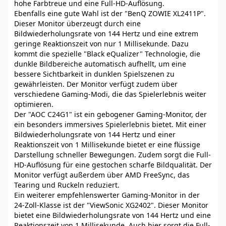
hohe Farbtreue und eine Full-HD-Auflösung.
Ebenfalls eine gute Wahl ist der "BenQ ZOWIE XL2411P".
Dieser Monitor überzeugt durch eine
Bildwiederholungsrate von 144 Hertz und eine extrem
geringe Reaktionszeit von nur 1 Millisekunde. Dazu
kommt die spezielle "Black eQualizer" Technologie, die
dunkle Bildbereiche automatisch aufhellt, um eine
bessere Sichtbarkeit in dunklen Spielszenen zu
gewährleisten. Der Monitor verfügt zudem über
verschiedene Gaming-Modi, die das Spielerlebnis weiter
optimieren.
Der "AOC C24G1" ist ein gebogener Gaming-Monitor, der
ein besonders immersives Spielerlebnis bietet. Mit einer
Bildwiederholungsrate von 144 Hertz und einer
Reaktionszeit von 1 Millisekunde bietet er eine flüssige
Darstellung schneller Bewegungen. Zudem sorgt die Full-
HD-Auflösung für eine gestochen scharfe Bildqualität. Der
Monitor verfügt außerdem über AMD FreeSync, das
Tearing und Ruckeln reduziert.
Ein weiterer empfehlenswerter Gaming-Monitor in der
24-Zoll-Klasse ist der "ViewSonic XG2402". Dieser Monitor
bietet eine Bildwiederholungsrate von 144 Hertz und eine
Reaktionszeit von 1 Millisekunde. Auch hier sorgt die Full-