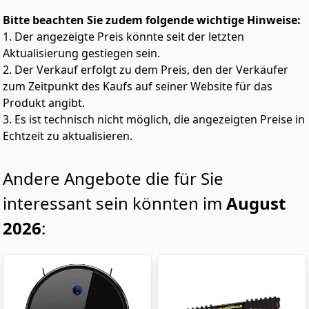
Kabelmanagement für den Alltag: Zwei integrierte 5W-
Bitte beachten Sie zudem folgende wichtige Hinweise:
Lautsprecher liefern komfortablen Ton für Meetings,
1. Der angezeigte Preis könnte seit der letzten
Schulungsvideos, Präsentationen und tägliche
Aktualisierung gestiegen sein.
Multimedianutzung, ohne dass zusätzliche Desktop-
Lautsprecher benötigt werden. Die Blaulichtminderung
2. Der Verkauf erfolgt zu dem Preis, den der Verkäufer
und flimmerfreie Technologie schützen die Augen vor
zum Zeitpunkt des Kaufs auf seiner Website für das
visueller Ermüdung bei langanhaltender Arbeit.
Produkt angibt.
Full HD 1080P Touchmonitor: Dieser 24 zoll touch
3. Es ist technisch nicht möglich, die angezeigten Preise in
bildschirm bringt Touch-Steuerung, flexible
Echtzeit zu aktualisieren.
Verstellmöglichkeiten und professionelle
Anzeigeleistung in Ihren Arbeitsbereich – für einen
reibungslosen Alltagseinsatz, klare Texte, lebendige
Andere Angebote die für Sie
Bilder und zuverlässige Touch-Interaktion. Er
kombiniert eine Full-HD-Auflösung von 1920 × 1080
interessant sein könnten im
August
Pixel mit einer reaktionsschnellen 10-Punkt-Multitouch-
Bedienung für eine intuitivere Arbeitsweise. VESA:
2026
:
75×75mm | Helligkeit: 250cd/m²