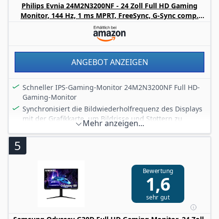
Philips Evnia 24M2N3200NF - 24 Zoll Full HD Gaming
Monitor, 144 Hz, 1 ms MPRT, FreeSync, G-Sync comp.
(1920x1080, HDMI 2.0, DisplayPort 1.4) schwarz
ANGEBOT ANZEIGEN
Schneller IPS-Gaming-Monitor 24M2N3200NF Full HD-
Gaming-Monitor
Synchronisiert die Bildwiederholfrequenz des Displays
mit der Grafikkarte, um Bildrisse und Stottern zu
Mehr anzeigen...
vermeiden.
Augenfreundlich: Reduziert die Belastung der Augen
5
durch stabile Bildausgabe und flimmerfreie
Technologie
Bewertung
Höhenverstellung – Ergonomischer
1,6
Betrachtungswinkel, Sitz-/Stehkompatibilität
sehr gut