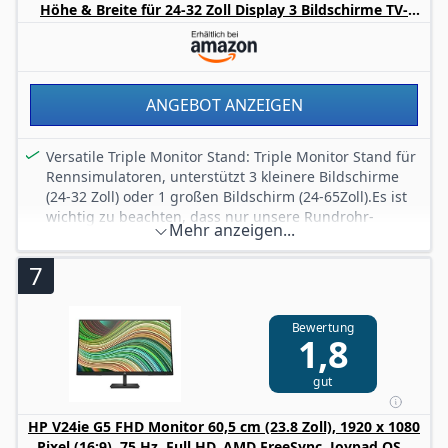
Höhe & Breite für 24-32 Zoll Display 3 Bildschirme TV-
Bildschirmflackern, Ergonomisch dank
Halterung Kompatibel mit Rundrohr Racing Sim Cockpit
Höhenverstellung
Lieferumfang: 1x Samsung Odyssey G30D Full HD
Gaming Monitor LS24DG300EUXEN, 24 Zoll, 1,5-m-
Stromkabel, 1x DisplayPort-Kabel
ANGEBOT ANZEIGEN
Versatile Triple Monitor Stand: Triple Monitor Stand für
Rennsimulatoren, unterstützt 3 kleinere Bildschirme
(24-32 Zoll) oder 1 großen Bildschirm (24-65Zoll).Es ist
wichtig zu beachten, dass nur unsere Rundrohr-
Mehr anzeigen...
Renncockpits passen
Einstellbare Höhe und Winkel: Der Monitorständer ist
7
höhen- und winkelverstellbar und ermöglicht so eine
bequeme und konzentrierte Betrachtungsposition. Er
reduziert die Belastung der Augen und verbessert die
Bewertung
1,8
Ergonomie
Weite Kompatibilität: Dieser Monitorständer ist
gut
kompatibel mit VESA-Montagelöchern von 75x75 mm
bis 400x200 mm und passt zu einer Vielzahl von
Monitoren. Wird mit einer Anleitung und allem
HP V24ie G5 FHD Monitor 60,5 cm (23.8 Zoll), 1920 x 1080
notwendigen Zubehör für eine einfache Installation
Pixel (16:9), 75 Hz, Full HD, AMD FreeSync, Joypad OSD