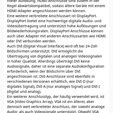
hoher Auflösung. HDMI-Anschlüsse sind zudem in der
Regel abwärtskompatibel, sodass ältere Geräte mit einem
HDMI-Adapter angeschlossen werden können.
Eine weitere verbreitete Anschlussart ist DisplayPort.
DisplayPort bietet eine hochwertige digitale Audio- und
Videoübertragung und unterstützt hohe Auflösungen und
Bildwiederholungsraten. DisplayPort-Anschlüsse können
auch über Adapter mit anderen Anschlussarten wie HDMI
oder DVI verbunden werden.
Auch DVI (Digital Visual Interface) wird oft bei 24-Zoll-
Bildschirmen unterstützt. DVI ermöglicht die
Übertragung von digitalen und analogen Videosignalen
in hoher Qualität. Allerdings überträgt DVI keine
Audiosignale, daher ist eine separate Audiokonfiguration
erforderlich, wenn der Bildschirm über DVI
angeschlossen ist. DVI-Anschlüsse sind ebenfalls in
verschiedenen Versionen erhältlich, wie DVI-D (nur
digitales Signal), DVI-A (nur analoges Signal) und DVI-I
(digital und analog).
Ein weiterer Anschlusstyp, der häufig verwendet wird, ist
VGA (Video Graphics Array). VGA ist ein älterer, aber
dennoch weit verbreiteter Anschluss, der sowohl analoge
Audio- als auch Videosignale unterstützt. Obwohl VGA