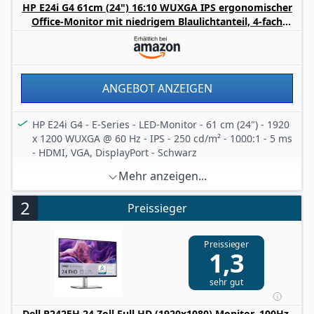
HP E24i G4 61cm (24") 16:10 WUXGA IPS ergonomischer
Office-Monitor mit niedrigem Blaulichtanteil, 4-fach
verstellbar, nachhaltig hergestellt, Anschluss mit VGA,
HDMI, oder DisplayPort, USB 3.2 Hub
ANGEBOT ANZEIGEN
HP E24i G4 - E-Series - LED-Monitor - 61 cm (24") - 1920
x 1200 WUXGA @ 60 Hz - IPS - 250 cd/m² - 1000:1 - 5 ms
- HDMI, VGA, DisplayPort - Schwarz
Mehr anzeigen...
2
Preissieger
Preissieger
1,3
sehr gut
Dell P2425H 24 Zoll Full HD (1920x1080) Monitor, 100Hz,