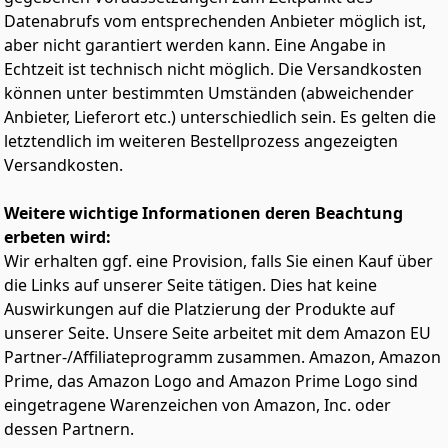
auf Änderungen und erzeugt so ein flüssigeres
sodass Sie problemlos zwischen Quer- und Hochformat
Datenabrufs vom entsprechenden Anbieter möglich ist,
Benutzererlebnis.
wechseln können – perfekt für
aber nicht garantiert werden kann. Eine Angabe in
Dokumentenbearbeitung, Programmierung,
TÜV-ZERTIFIZIERT: TÜV-zertifiziert und Eyesafe 2.0
Echtzeit ist technisch nicht möglich. Die Versandkosten
Internetbrowsing, Livestream-Steuerung oder vertikale
ausgezeichnet für hohen Sehkomfort, lebendige
können unter bestimmten Umständen (abweichender
Arbeitsabläufe.
Farben und flüssige Darstellung.
Anbieter, Lieferort etc.) unterschiedlich sein. Es gelten die
HDMI & Type-B & VGA: Bitte verbinden Sie den Type-B-
Anschluss über ein Type-A-zu-Type-B-Kabel, um die
letztendlich im weiteren Bestellprozess angezeigten
Touch-Funktion dieses PC touch monitor zu aktivieren.
Versandkosten.
Wichtiger Hinweis: Aufgrund von
Systembeschränkungen wird die Touch-Funktion auf
Weitere wichtige Informationen deren Beachtung
Apple-Geräten, Spielgeräten, Linux-Systemen und XP-
erbeten wird:
Systemen nicht unterstützt.
Wir erhalten ggf. eine Provision, falls Sie einen Kauf über
178° Weitwinkel-VA-Panel mit 3000:1 Kontrastverhältnis:
Werten Sie Ihren Arbeitsplatz mit diesem computer
die Links auf unserer Seite tätigen. Dies hat keine
touch screen monitor auf – ausgestattet mit 75Hz
Auswirkungen auf die Platzierung der Produkte auf
Bildwiederholrate, 99 % sRGB-Farbabdeckung und
unserer Seite. Unsere Seite arbeitet mit dem Amazon EU
einem Kontrastverhältnis von 3000:1. Das VA-Panel
Partner-/Affiliateprogramm zusammen. Amazon, Amazon
bietet einen 178° breiten Betrachtationswinkel mit
Prime, das Amazon Logo and Amazon Prime Logo sind
klaren Details, tiefem Schwarzwert und lebendiger
Farbwiedergabe – perfekt für Büroarbeit,
eingetragene Warenzeichen von Amazon, Inc. oder
Heimgebrauch und alltägliche Produktivität.
dessen Partnern.
Integrierte duale 5W-Lautsprecher & praktisches