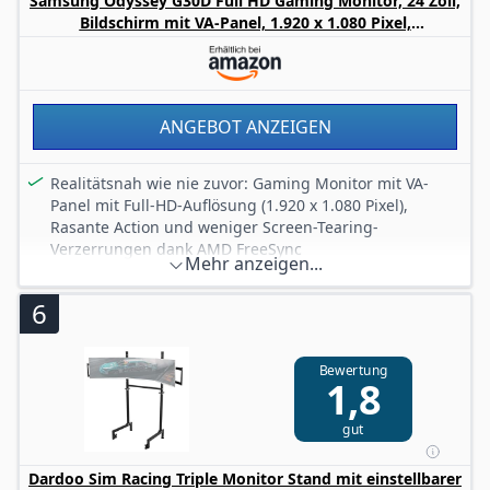
Samsung Odyssey G30D Full HD Gaming Monitor, 24 Zoll,
Bildschirm mit VA-Panel, 1.920 x 1.080 Pixel,
Bildwiederholrate 180 Hz, Reaktionszeit 1 ms (MPRT),
AMD FreeSync, HDR10, LS24DG300EUXEN
ANGEBOT ANZEIGEN
Realitätsnah wie nie zuvor: Gaming Monitor mit VA-
Panel mit Full-HD-Auflösung (1.920 x 1.080 Pixel),
Rasante Action und weniger Screen-Tearing-
Verzerrungen dank AMD FreeSync
Mehr anzeigen...
Reaktionen in Echtzeit dank 180 Hz
Bildwiederholfrequenz und einer Reaktionszeit von nur
6
1 ms für eine flüssige, ruckelfreie Wiedergabe deiner
Games
Mit Black Equalizer zur Erhellung dunkler Gebiete in
Bewertung
1,8
Games – zum Erkennen deiner Gegner auch in den
dunkelsten Verstecken
gut
Entspannte Augen auch bei längeren Gaming-Sessions
durch den Eye Saver-Modus und die Flicker Free
Dardoo Sim Racing Triple Monitor Stand mit einstellbarer
Technologie für weniger Blaulichtemissionen und