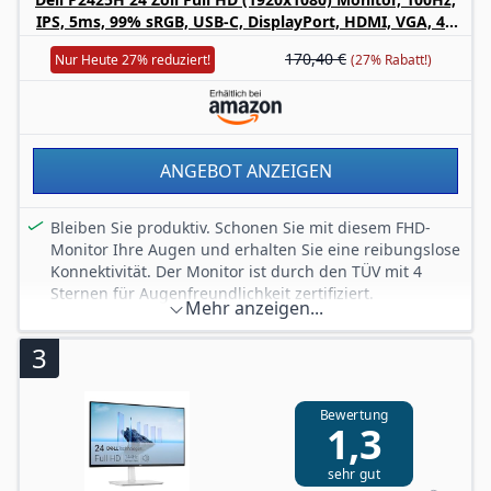
IPS, 5ms, 99% sRGB, USB-C, DisplayPort, HDMI, VGA, 4X
USB, 3 Jahre Garantie, Schwarz
170,40 €
Nur Heute 27% reduziert!
(27% Rabatt!)
ANGEBOT ANZEIGEN
Bleiben Sie produktiv. Schonen Sie mit diesem FHD-
Monitor Ihre Augen und erhalten Sie eine reibungslose
Konnektivität. Der Monitor ist durch den TÜV mit 4
Sternen für Augenfreundlichkeit zertifiziert.
Mehr anzeigen...
Diese Funktion reduziert schädliche
Blaulichtemissionen ohne Farbeinbußen auf weniger
3
als 35 %, sodass Sie den ganzen Tag lang komfortabel
arbeiten können.
Die Bildwiederholfrequenz von 100 Hz sorgt für
Bewertung
1,3
weniger Flimmern, nahtloseres Scrollen und flüssigere
Bewegungen.
sehr gut
Genießen Sie die umfassende Farbabdeckung mit bis