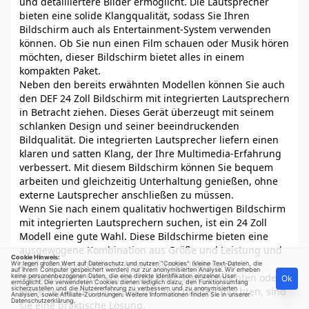
und detailliertere Bilder ermöglicht. Die Lautsprecher
bieten eine solide Klangqualität, sodass Sie Ihren
Bildschirm auch als Entertainment-System verwenden
können. Ob Sie nun einen Film schauen oder Musik hören
möchten, dieser Bildschirm bietet alles in einem
kompakten Paket.
Neben den bereits erwähnten Modellen können Sie auch
den DEF 24 Zoll Bildschirm mit integrierten Lautsprechern
in Betracht ziehen. Dieses Gerät überzeugt mit seinem
schlanken Design und seiner beeindruckenden
Bildqualität. Die integrierten Lautsprecher liefern einen
klaren und satten Klang, der Ihre Multimedia-Erfahrung
verbessert. Mit diesem Bildschirm können Sie bequem
arbeiten und gleichzeitig Unterhaltung genießen, ohne
externe Lautsprecher anschließen zu müssen.
Wenn Sie nach einem qualitativ hochwertigen Bildschirm
mit integrierten Lautsprechern suchen, ist ein 24 Zoll
Modell eine gute Wahl. Diese Bildschirme bieten eine
ausgewogene Kombination aus Größe und Leistung und
Cookie Hinweis:
sind für verschiedene Anwendungen geeignet.
Wir legen großen Wert auf Datenschutz und nutzen "Cookies" (kleine Text-Dateien, die
auf Ihrem Computer gespeichert werden) nur zur anonymisierten Analyse. Wir erheben
Insbesondere für Nutzer, die Platz sparen möchten oder
keine personenbezogenen Daten, die eine direkte Identifikation einzelner User
Ok
ermöglicht. Die verwendeten Cookies dienen lediglich dazu, den Funktionsumfang
sicherzustellen und die Nutzererfahrung zu verbessern und zu anonymisierten
keine separaten Lautsprecher anschließen möchten, sind
Analysen, sowie Affiliate-Zuordnungen. Weitere Informationen finden Sie in unserer
Datenschutzerklärung
.
sie eine praktische Lösung.