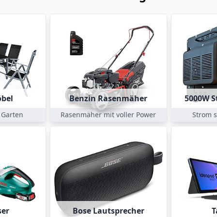
bel
Benzin Rasenmäher
5000W S
n Garten
Rasenmäher mit voller Power
Strom 
ser
Bose Lautsprecher
T