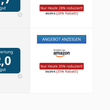
gut
Nur Heute 28% reduziert!
(28% Rabatt!)
49,99 €
ANGEBOT ANZEIGEN
ertung
,0
Nur Heute 35% reduziert!
gut
(35% Rabatt!)
59,99 €