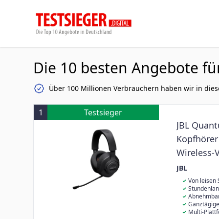
Die 10 besten Angebote fü
Über 100 Millionen Verbrauchern haben wir in dies
1
Testsieger
JBL Quant
Kopfhörer 
Wireless-
Plattform
JBL
Mikrofon 
Von leisen 
QuantumSOUND
Stundenlan
Der Sound kan
eine nahtlose
Abnehmbare
Headphones A
Akkulaufzeit 
Selbst wenn e
Ganztägige
Minuten mit U
Boom-Richtmik
Ohrpolster m
Multi-Platt