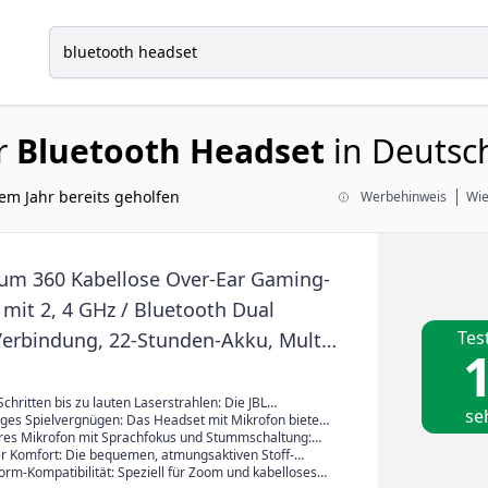
r
Bluetooth Headset
in Deutsc
em Jahr bereits geholfen
Werbehinweis
Wie
um 360 Kabellose Over-Ear Gaming-
mit 2, 4 GHz / Bluetooth Dual
Tes
Verbindung, 22-Stunden-Akku, Multi-
1
-Kompatibili... abnehmbarem
mit Stummschaltung, Schwarz
Schritten bis zu lauten Laserstrahlen: Die JBL
se
 Signature Technologie macht jede Szene episch /
ges Spielvergnügen: Das Headset mit Mikrofon bietet
n mit der JBL QuantumENGINE PC Suite oder der JBL
 Verbindung über Bluetooth sowie 22 Stunden
s Mikrofon mit Sprachfokus und Stummschaltung:
pp angepasst werden, um jedes Detail zu hören
/ Mit Play-and-Charge beim Gamen aufladen oder 5
s im Spiel hektisch zugeht, sorgt das abnehmbare
r Komfort: Die bequemen, atmungsaktiven Stoff-
SB-Kabel laden für eine weitere Stunde Spielzeit
rofon mit Sprachfokus dafür, dass andere Spieler die
it Memory Foam machen die kabellosen Gaming-
form-Kompatibilität: Speziell für Zoom und kabelloses