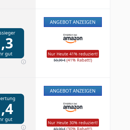
ANGEBOT ANZEIGEN
ssieger
,3
hr gut
Nur Heute 41% reduziert!
(41% Rabatt!)
59,99 €
ANGEBOT ANZEIGEN
ertung
,4
hr gut
Nur Heute 30% reduziert!
(30% Rabatt!)
69,99 €