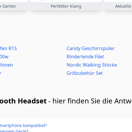
m Garten
Perfekter Klang
Aktuelle
fen R15
Candy Geschirrspüler
000w
Rinderlende Filet
hinen
Nordic Walking Stöcke
r
Grillzubehör Set
tooth Headset
- hier finden Sie die Ant
Smartphone kompatibel?
 meinem Gerät?