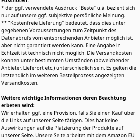
Fussnoten
:
und bietet Ihnen leistungsstarke Lichteffekte und ein
supercooles Flugerlebnis. Es hilft Ihnen auch, Ihre
* der ggf. verwendete Ausdruck "Beste" u.ä. bezieht sich
Wenn du bereit bist, deinen Level zu erhöhen und
Richtung nachts leicht zu erkennen.
präzise Luftakrobatik zu machen, dann ist die DJI Neo
nur auf unsere ggf. subjektive persönliche Meinung.
Fly More Combo genau das Richtige für dich, komplett
Beste Drohne für Kinder und Anfänger: Die mini
** "Kostenfreie Lieferung" bedeutet, dass dies unter
mit DJI Neo, RC-N3, 3 Akkus, eine Zwei-Wege-
drohne ist einfach zu starten, tippen Sie einfach auf die
gegebenen Voraussetzungen zum Zeitpunkt des
Ladestation und mehr.
Start-/Landetaste mit einer Taste. Headless-Modus und
Datenabrufs vom entsprechenden Anbieter möglich ist,
3 Geschwindigkeitsmodi, die für Piloten verschiedener
aber nicht garantiert werden kann. Eine Angabe in
Niveaus geeignet sind. Attitude Hold kann die Drohne
auf einer bestimmten Höhe halten, um die Steuerung
Echtzeit ist technisch nicht möglich. Die Versandkosten
zu erleichtern.
können unter bestimmten Umständen (abweichender
Stunt-Drohne Mehr Spaß: Die ferngesteuerte drohne
Anbieter, Lieferort etc.) unterschiedlich sein. Es gelten die
verfügt über mehrere Funktionen wie 360 ° Flip,
letztendlich im weiteren Bestellprozess angezeigten
Kreisflug, Gesten-Selfie und Schwerkraftsensormodus
Versandkosten.
usw. Der Alarm bei niedrigem Batteriestand erinnert
Sie daran, die Drohne zurückzurufen, um zu
vermeiden, dass sie verloren geht.
Weitere wichtige Informationen deren Beachtung
Leistungsstark und sicher: 3 Akkus sorgen für eine
erbeten wird:
dreifache Flugzeit, die 18-22 Minuten unterstützen
Wir erhalten ggf. eine Provision, falls Sie einen Kauf über
kann. Die modulare Batterie ist einfacher zu
die Links auf unserer Seite tätigen. Dies hat keine
installieren, sicherer zu laden und länger zu fliegen.
Auswirkungen auf die Platzierung der Produkte auf
Kinderfreundlicher Propellerschutz für erhöhte
unserer Seite. Unsere Seite arbeitet mit dem Amazon EU
Sicherheit und Haltbarkeit, beste Drohne für Kinder.