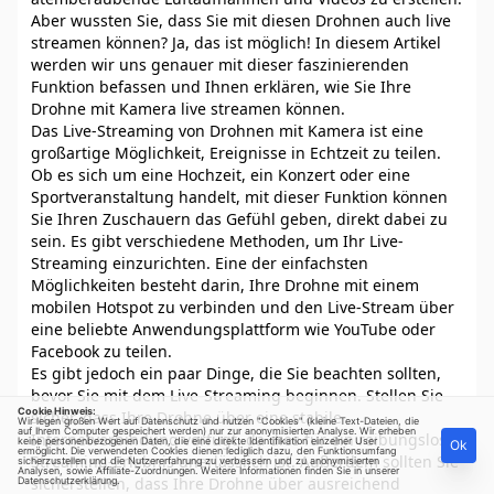
Aber wussten Sie, dass Sie mit diesen Drohnen auch live
streamen können? Ja, das ist möglich! In diesem Artikel
werden wir uns genauer mit dieser faszinierenden
Funktion befassen und Ihnen erklären, wie Sie Ihre
Drohne mit Kamera live streamen können.
Das Live-Streaming von Drohnen mit Kamera ist eine
großartige Möglichkeit, Ereignisse in Echtzeit zu teilen.
Ob es sich um eine Hochzeit, ein Konzert oder eine
Sportveranstaltung handelt, mit dieser Funktion können
Sie Ihren Zuschauern das Gefühl geben, direkt dabei zu
sein. Es gibt verschiedene Methoden, um Ihr Live-
Streaming einzurichten. Eine der einfachsten
Möglichkeiten besteht darin, Ihre Drohne mit einem
mobilen Hotspot zu verbinden und den Live-Stream über
eine beliebte Anwendungsplattform wie YouTube oder
Facebook zu teilen.
Es gibt jedoch ein paar Dinge, die Sie beachten sollten,
bevor Sie mit dem Live-Streaming beginnen. Stellen Sie
Cookie Hinweis:
sicher, dass Ihre Drohne über eine stabile
Wir legen großen Wert auf Datenschutz und nutzen "Cookies" (kleine Text-Dateien, die
auf Ihrem Computer gespeichert werden) nur zur anonymisierten Analyse. Wir erheben
Internetverbindung verfügt, da dies für ein reibungsloses
keine personenbezogenen Daten, die eine direkte Identifikation einzelner User
Ok
ermöglicht. Die verwendeten Cookies dienen lediglich dazu, den Funktionsumfang
Streaming-Erlebnis unerlässlich ist. Außerdem sollten Sie
sicherzustellen und die Nutzererfahrung zu verbessern und zu anonymisierten
Analysen, sowie Affiliate-Zuordnungen. Weitere Informationen finden Sie in unserer
sicherstellen, dass Ihre Drohne über ausreichend
Datenschutzerklärung
.