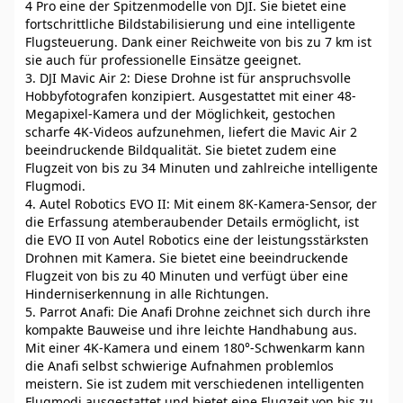
4 Pro eine der Spitzenmodelle von DJI. Sie bietet eine
fortschrittliche Bildstabilisierung und eine intelligente
Flugsteuerung. Dank einer Reichweite von bis zu 7 km ist
sie auch für professionelle Einsätze geeignet.
3. DJI Mavic Air 2: Diese Drohne ist für anspruchsvolle
Hobbyfotografen konzipiert. Ausgestattet mit einer 48-
Megapixel-Kamera und der Möglichkeit, gestochen
scharfe 4K-Videos aufzunehmen, liefert die Mavic Air 2
beeindruckende Bildqualität. Sie bietet zudem eine
Flugzeit von bis zu 34 Minuten und zahlreiche intelligente
Flugmodi.
4. Autel Robotics EVO II: Mit einem 8K-Kamera-Sensor, der
die Erfassung atemberaubender Details ermöglicht, ist
die EVO II von Autel Robotics eine der leistungsstärksten
Drohnen mit Kamera. Sie bietet eine beeindruckende
Flugzeit von bis zu 40 Minuten und verfügt über eine
Hinderniserkennung in alle Richtungen.
5. Parrot Anafi: Die Anafi Drohne zeichnet sich durch ihre
kompakte Bauweise und ihre leichte Handhabung aus.
Mit einer 4K-Kamera und einem 180°-Schwenkarm kann
die Anafi selbst schwierige Aufnahmen problemlos
meistern. Sie ist zudem mit verschiedenen intelligenten
Flugmodi ausgestattet und bietet eine Flugzeit von bis zu