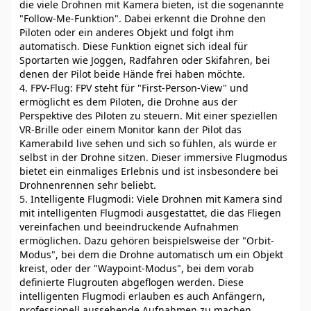
die viele Drohnen mit Kamera bieten, ist die sogenannte
"Follow-Me-Funktion". Dabei erkennt die Drohne den
Piloten oder ein anderes Objekt und folgt ihm
automatisch. Diese Funktion eignet sich ideal für
Sportarten wie Joggen, Radfahren oder Skifahren, bei
denen der Pilot beide Hände frei haben möchte.
4. FPV-Flug: FPV steht für "First-Person-View" und
ermöglicht es dem Piloten, die Drohne aus der
Perspektive des Piloten zu steuern. Mit einer speziellen
VR-Brille oder einem Monitor kann der Pilot das
Kamerabild live sehen und sich so fühlen, als würde er
selbst in der Drohne sitzen. Dieser immersive Flugmodus
bietet ein einmaliges Erlebnis und ist insbesondere bei
Drohnenrennen sehr beliebt.
5. Intelligente Flugmodi: Viele Drohnen mit Kamera sind
mit intelligenten Flugmodi ausgestattet, die das Fliegen
vereinfachen und beeindruckende Aufnahmen
ermöglichen. Dazu gehören beispielsweise der "Orbit-
Modus", bei dem die Drohne automatisch um ein Objekt
kreist, oder der "Waypoint-Modus", bei dem vorab
definierte Flugrouten abgeflogen werden. Diese
intelligenten Flugmodi erlauben es auch Anfängern,
professionell aussehende Aufnahmen zu machen.