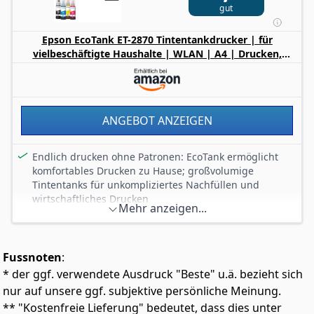
Papierkapazität: 150-Blatt-Papierkassette für weniger
gut
häufiges Nachfüllen
Tintenreichweite: Tinte für bis zu 200 Seiten in Schwarz
Epson EcoTank ET-2870 Tintentankdrucker | für
und Farbe, Tinte für bis zu 500 Seiten in Schwarz und
vielbeschäftigte Haushalte | WLAN | A4 | Drucken,
Farbe erhältlich
Kopieren, Scannen | 3.7 cm LCD-Display | inkl. Tinte für
Multifunktionalität: 3-in-1 Gerät zum Drucken, Scannen
bis zu 3 Jahre
und Kopieren in einem kompakten Design
ANGEBOT ANZEIGEN
Endlich drucken ohne Patronen: EcoTank ermöglicht
komfortables Drucken zu Hause; großvolumige
Tintentanks für unkompliziertes Nachfüllen und
wirtschaftliches Drucken
Mehr anzeigen...
Weiter sparen: bis zu 90% Tintenkosten reduzieren;
Lieferumfang enhält einen Tintenvorrat für bis zu 3
Jahre; Tintenflaschensatz reicht für den Druck von bis
Fussnoten
:
zu 4,500 Seiten s/w und 7,500 Seiten Farbe*: das
entspricht bis zu 72 Tintenpatronen!
* der ggf. verwendete Ausdruck "Beste" u.ä. bezieht sich
Epson Smart Panel-App: per App den Drucker über Ihr
nur auf unsere ggf. subjektive persönliche Meinung.
Smart-Gerät bedienen: Dokumente und Fotos drucken,
** "Kostenfreie Lieferung" bedeutet, dass dies unter