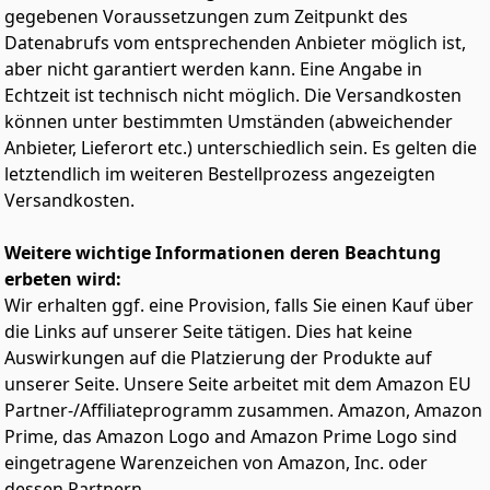
kopieren und scannen, Ihren Drucker einrichten und
gegebenen Voraussetzungen zum Zeitpunkt des
steuern, Fehler beheben und Ihrer Kreativität dank
Datenabrufs vom entsprechenden Anbieter möglich ist,
einer Vielzahl von Vorlagen freien Lauf lassen
aber nicht garantiert werden kann. Eine Angabe in
Voller Funktionen: dank 3,7 cm Farb-LCD-Anzeige,
Echtzeit ist technisch nicht möglich. Die Versandkosten
Papierkassette für 100 Blatt an der Rückseite,
randlosen Fotodrucks (bis zu 10 x 15 cm) und
können unter bestimmten Umständen (abweichender
Druckgeschwindigkeiten von bis zu 10 Seiten/Minute
Anbieter, Lieferort etc.) unterschiedlich sein. Es gelten die
erledigen Sie problemlos und schnell zahlreiche
letztendlich im weiteren Bestellprozess angezeigten
Aufgaben
Versandkosten.
Moderne Flexibilität: dank des kompakten Designs und
der vollständigen Konnektivität über WLAN und Wi-Fi
Weitere wichtige Informationen deren Beachtung
Direct können Sie diesen Drucker problemlos in Ihr
Zuhause integrieren und über Handys, Tablets und
erbeten wird:
Laptops drucken
Wir erhalten ggf. eine Provision, falls Sie einen Kauf über
Heat-Free-Technologie: weniger Wartung aufgrund der
die Links auf unserer Seite tätigen. Dies hat keine
innovativen Micro Piezo Heat-Free Technology, die die
Auswirkungen auf die Platzierung der Produkte auf
Anzahl der Benutzereingriffe reduziert; zeitgleich
unserer Seite. Unsere Seite arbeitet mit dem Amazon EU
senken Sie Ihren Stromverbrauch; der Druckkopf ist
Partner-/Affiliateprogramm zusammen. Amazon, Amazon
vorinstalliert für eine problemlose Einrichtung
Prime, das Amazon Logo and Amazon Prime Logo sind
* Siehe Fußnoten 1-15 auf der Epson EcoTank-
Webseite.
eingetragene Warenzeichen von Amazon, Inc. oder
dessen Partnern.