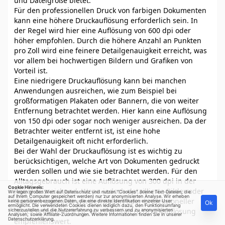
und Dateigröße bietet.
Für den professionellen Druck von farbigen Dokumenten
kann eine höhere Druckauflösung erforderlich sein. In
der Regel wird hier eine Auflösung von 600 dpi oder
höher empfohlen. Durch die höhere Anzahl an Punkten
pro Zoll wird eine feinere Detailgenauigkeit erreicht, was
vor allem bei hochwertigen Bildern und Grafiken von
Vorteil ist.
Eine niedrigere Druckauflösung kann bei manchen
Anwendungen ausreichen, wie zum Beispiel bei
großformatigen Plakaten oder Bannern, die von weiter
Entfernung betrachtet werden. Hier kann eine Auflösung
von 150 dpi oder sogar noch weniger ausreichen. Da der
Betrachter weiter entfernt ist, ist eine hohe
Detailgenauigkeit oft nicht erforderlich.
Bei der Wahl der Druckauflösung ist es wichtig zu
berücksichtigen, welche Art von Dokumenten gedruckt
werden sollen und wie sie betrachtet werden. Für den
Alltagsgebrauch ist eine Auflösung von 300 dpi in der
Cookie Hinweis:
Regel ausreichend. Wenn jedoch detaillierte Bilder oder
Wir legen großen Wert auf Datenschutz und nutzen "Cookies" (kleine Text-Dateien, die
auf Ihrem Computer gespeichert werden) nur zur anonymisierten Analyse. Wir erheben
Grafiken gedruckt werden sollen oder professioneller
keine personenbezogenen Daten, die eine direkte Identifikation einzelner User
Ok
ermöglicht. Die verwendeten Cookies dienen lediglich dazu, den Funktionsumfang
Druck erforderlich ist, ist eine höhere Druckauflösung
sicherzustellen und die Nutzererfahrung zu verbessern und zu anonymisierten
Analysen, sowie Affiliate-Zuordnungen. Weitere Informationen finden Sie in unserer
Datenschutzerklärung
.
empfehlenswert.