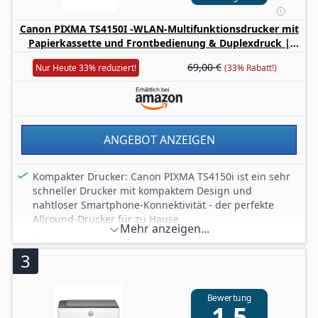
Lieferumfang: HP Color Laser 179fwn MFP-
Farblaserdrucker (4ZB97A); vorinstallierte LaserJet
Canon PIXMA TS4150I -WLAN-Multifunktionsdrucker mit
Tonerkartuschen (CMYK); Kurzanleitung;
Papierkassette und Frontbedienung & Duplexdruck |
Installationsposter; Netzkabel, USB-Kabel, Telefonkabel
Kabelloses Drucken vom Smartphone leicht gemacht
69,00 €
Nur Heute 33% reduziert!
(33% Rabatt!)
PIXMA Print Plan kompatibel
ANGEBOT ANZEIGEN
Kompakter Drucker: Canon PIXMA TS4150i ist ein sehr
schneller Drucker mit kompaktem Design und
nahtloser Smartphone-Konnektivität - der perfekte
Allround-Drucker für zu Hause.
Mehr anzeigen...
FINE-Tinte: Mit neuer FINE-
Tintenoptimierungstechnologie für schnellere
3
Ergebnisse und feineren Details - drucke QR-Codes,
Karten, farbenfrohe Diagramme & andere detaillierte
Dokumente auch doppelseitig.
Bewertung
1,5
Konnektivität: Verbinde dein Smartphone oder Tablet -