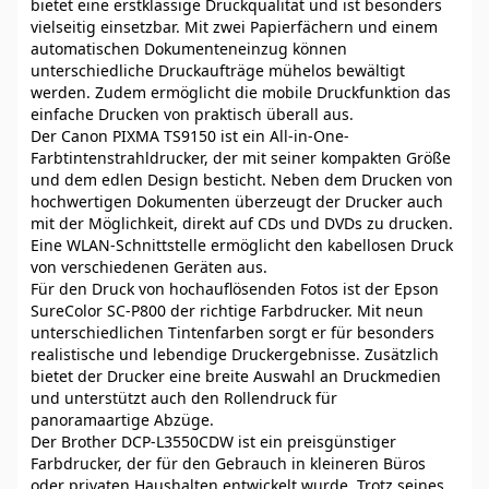
bietet eine erstklassige Druckqualität und ist besonders
vielseitig einsetzbar. Mit zwei Papierfächern und einem
automatischen Dokumenteneinzug können
unterschiedliche Druckaufträge mühelos bewältigt
werden. Zudem ermöglicht die mobile Druckfunktion das
einfache Drucken von praktisch überall aus.
Der Canon PIXMA TS9150 ist ein All-in-One-
Farbtintenstrahldrucker, der mit seiner kompakten Größe
und dem edlen Design besticht. Neben dem Drucken von
hochwertigen Dokumenten überzeugt der Drucker auch
mit der Möglichkeit, direkt auf CDs und DVDs zu drucken.
Eine WLAN-Schnittstelle ermöglicht den kabellosen Druck
von verschiedenen Geräten aus.
Für den Druck von hochauflösenden Fotos ist der Epson
SureColor SC-P800 der richtige Farbdrucker. Mit neun
unterschiedlichen Tintenfarben sorgt er für besonders
realistische und lebendige Druckergebnisse. Zusätzlich
bietet der Drucker eine breite Auswahl an Druckmedien
und unterstützt auch den Rollendruck für
panoramaartige Abzüge.
Der Brother DCP-L3550CDW ist ein preisgünstiger
Farbdrucker, der für den Gebrauch in kleineren Büros
oder privaten Haushalten entwickelt wurde. Trotz seines