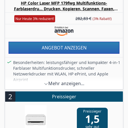
HP Color Laser MFP 179fwg Multifunktions-
Farblaserdru... Drucken, Kopieren, Scannen, Faxen,
Automatische Dokumentenzuführung, Wi-Fi, Ethernet,
282,83 €
Nur Heute 3% reduziert!
(3% Rabatt!)
USB, Smart App
ANGEBOT ANZEIGEN
Besonderheiten: leistungsfähiger und kompakter 4-in-1
Farblaser Multifunktionsdrucker, schneller
Netzwerkdrucker mit WLAN, HP ePrint, und Apple
Airprint
Mehr anzeigen...
Druckgeschwindigkeit: bis zu 18 S./Min (schwarzweiß);
bis zu 4 S./Min (in Farbe)
2
Preissieger
Druckqualität: bis zu 600 x 600 dpi; Anschlüsse: Hi-
Speed USB 2.0, Ethernet, WiFi, mobiles Drucken
Preissieger
Highlights: LCD-Bedienfeld, 50-Blatt Ausgabefach, Auto
1,5
On/Off, A4 Flachbettscanner, 40-Blatt autom.
Dokumentenzuführung, geringer Stromverbrauch
sehr gut