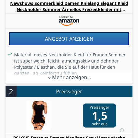
Newshows Sommerkleid Damen Knielang Elegant Kleid
Neckholder Sommer Ärmellos Freizeitkleider mit
Taschen(Floral-4, Groß)
ANGEBOT ANZEIGEN
Material: dieses Neckholder-Kleid für Frauen Sommer
ist super weich, leicht, atmungsaktiv und dehnbar
Polyester / Elasthan, die Sie auf der Haut für den
ganzen Tag Komfort zu fühlen
Mehr anzeigen...
Stil:Ärmellos / Schwarze Kleider für Frauen / Casual
Sommerkleid / Strand Swing Kleid / Knielang /
2
Preissieger
Sommerkleid für Frauen/ Krawatte-Selbst Belted /
Tiered Belted Kleider, ist auch eine gute Wahl für
Geschenk
Preissieger
1,5
Matching: der Stil der Frauen Sommerkleider so
niedlich, können Sie leicht Paar diese Sonne Kleider
sehr gut
Frauen lässigen Sommer mit Ihrem Lieblings-High
Heels oder Sandalen, so dass Sie stehen in der Menge
und genießen Sie Ihre kühlen Sommertagen
RSLOVE Dessous Damen Negligee Sexy Unterwäsche