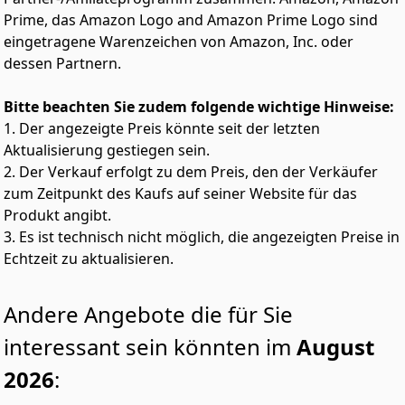
Ausstrahlung dieses damen kleid.
Prime, das Amazon Logo and Amazon Prime Logo sind
Pflegeleicht & Langlebig: Dieses Kleid ist nicht nur
eingetragene Warenzeichen von Amazon, Inc. oder
stilvoll, sondern auch äußerst pflegeleicht. Es ist
dessen Partnern.
maschinenwaschbar und behält auch nach vielen
Wäschen seine Form und Farbe. Ein ideales Kleid
Sommer Damen für Ihre Garderobe, das Ihnen lange
Bitte beachten Sie zudem folgende wichtige Hinweise:
Freude bereiten wird.
1. Der angezeigte Preis könnte seit der letzten
Aktualisierung gestiegen sein.
2. Der Verkauf erfolgt zu dem Preis, den der Verkäufer
zum Zeitpunkt des Kaufs auf seiner Website für das
Produkt angibt.
3. Es ist technisch nicht möglich, die angezeigten Preise in
Echtzeit zu aktualisieren.
Andere Angebote die für Sie
interessant sein könnten im
August
2026
: