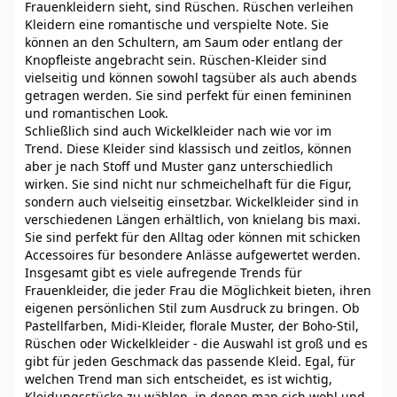
Frauenkleidern sieht, sind Rüschen. Rüschen verleihen
Kleidern eine romantische und verspielte Note. Sie
können an den Schultern, am Saum oder entlang der
Knopfleiste angebracht sein. Rüschen-Kleider sind
vielseitig und können sowohl tagsüber als auch abends
getragen werden. Sie sind perfekt für einen femininen
und romantischen Look.
Schließlich sind auch Wickelkleider nach wie vor im
Trend. Diese Kleider sind klassisch und zeitlos, können
aber je nach Stoff und Muster ganz unterschiedlich
wirken. Sie sind nicht nur schmeichelhaft für die Figur,
sondern auch vielseitig einsetzbar. Wickelkleider sind in
verschiedenen Längen erhältlich, von knielang bis maxi.
Sie sind perfekt für den Alltag oder können mit schicken
Accessoires für besondere Anlässe aufgewertet werden.
Insgesamt gibt es viele aufregende Trends für
Frauenkleider, die jeder Frau die Möglichkeit bieten, ihren
eigenen persönlichen Stil zum Ausdruck zu bringen. Ob
Pastellfarben, Midi-Kleider, florale Muster, der Boho-Stil,
Rüschen oder Wickelkleider - die Auswahl ist groß und es
gibt für jeden Geschmack das passende Kleid. Egal, für
welchen Trend man sich entscheidet, es ist wichtig,
Kleidungsstücke zu wählen, in denen man sich wohl und