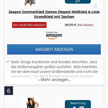
gut
Zeagoo Sommerkleid Damen Elegant Midikleid A-Linie
Strandkleid mit Taschen
36,99 €
Nur Heute 8% reduziert!
(8% Rabatt!)
ANGEBOT ANZEIGEN
Note: Einige Kundinnen und Kunden berichten, dass
die Größenangaben größer ausfallen. Bitte beachten
Sie vor dem Kauf unsere Größentabelle und nicht die
von Amazon. Das Kleid besteht aus einem leichten,
Mehr anzeigen...
einlagigen Stoff. Wir empfehlen, es je nach Vorliebe mit
einem hellen Unterkleid zu kombinieren.
6
Material: Dieses Sommerkleid ist aus einem weichen
Mischgewebe gefertigt, das sich kühl anfühlt,
pflegeleicht ist, einen schönen Fall hat und bequem
Bewertung
und elastisch ist, wodurch es sich ideal für alltägliche