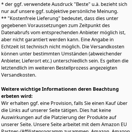
für verschiedenste Anlässe.
* der ggf. verwendete Ausdruck "Beste" u.ä. bezieht sich
Hochwertiger Stoff & Angenehmer Tragekomfort:
nur auf unsere ggf. subjektive persönliche Meinung.
Gefertigt aus einer luxuriösen Mischung von 95%
** "Kostenfreie Lieferung" bedeutet, dass dies unter
Polyester und 5% Spandex, bietet dieses Kleid Damen
gegebenen Voraussetzungen zum Zeitpunkt des
eine außergewöhnliche Weichheit und Elastizität. Das
Datenabrufs vom entsprechenden Anbieter möglich ist,
Material ist atmungsaktiv, knitterarm und fällt fließend,
was ein angenehm leichtes Tragegefühl gewährleistet
aber nicht garantiert werden kann. Eine Angabe in
– perfekt als sommerkleid damen leicht an warmen
Echtzeit ist technisch nicht möglich. Die Versandkosten
Tagen.
können unter bestimmten Umständen (abweichender
Vielseitig Kombinierbar für Jeden Anlass: Ob lässig mit
Anbieter, Lieferort etc.) unterschiedlich sein. Es gelten die
Sandalen und Strohhut für den Strand oder schick mit
letztendlich im weiteren Bestellprozess angezeigten
High Heels und Statement-Schmuck für eine
Versandkosten.
Abendveranstaltung – dieses sommerkleid damen
elegant ist ein wahres Kombinationstalent. Es passt
wunderbar zu formellen oder informellen Anlässen
Weitere wichtige Informationen deren Beachtung
und macht Sie stets zum Blickfang.
erbeten wird:
Perfekte Länge & Fließende Silhouette: Das
Wir erhalten ggf. eine Provision, falls Sie einen Kauf über
Sommerkleid knielang damen bietet eine ideale Länge,
die Links auf unserer Seite tätigen. Dies hat keine
die sowohl elegant als auch praktisch ist. Die lockere
Auswirkungen auf die Platzierung der Produkte auf
Passform um Hüften und Oberschenkel schmeichelt
jeder Figur und sorgt für eine ansprechende
unserer Seite. Unsere Seite arbeitet mit dem Amazon EU
Silhouette. Genießen Sie den Komfort und die stilvolle
Partner-/Affiliateprogramm zusammen. Amazon, Amazon