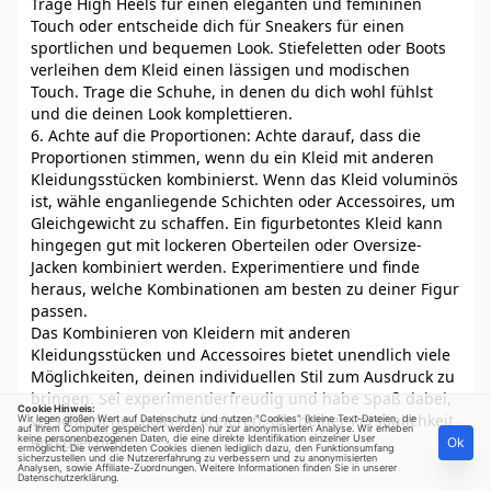
Trage High Heels für einen eleganten und femininen
Touch oder entscheide dich für Sneakers für einen
sportlichen und bequemen Look. Stiefeletten oder Boots
verleihen dem Kleid einen lässigen und modischen
Touch. Trage die Schuhe, in denen du dich wohl fühlst
und die deinen Look komplettieren.
6. Achte auf die Proportionen: Achte darauf, dass die
Proportionen stimmen, wenn du ein Kleid mit anderen
Kleidungsstücken kombinierst. Wenn das Kleid voluminös
ist, wähle enganliegende Schichten oder Accessoires, um
Gleichgewicht zu schaffen. Ein figurbetontes Kleid kann
hingegen gut mit lockeren Oberteilen oder Oversize-
Jacken kombiniert werden. Experimentiere und finde
heraus, welche Kombinationen am besten zu deiner Figur
passen.
Das Kombinieren von Kleidern mit anderen
Kleidungsstücken und Accessoires bietet unendlich viele
Möglichkeiten, deinen individuellen Stil zum Ausdruck zu
bringen. Sei experimentierfreudig und habe Spaß dabei,
Cookie Hinweis:
verschiedene Looks zu kreieren, die deiner Persönlichkeit
Wir legen großen Wert auf Datenschutz und nutzen "Cookies" (kleine Text-Dateien, die
auf Ihrem Computer gespeichert werden) nur zur anonymisierten Analyse. Wir erheben
keine personenbezogenen Daten, die eine direkte Identifikation einzelner User
entsprechen.
Ok
ermöglicht. Die verwendeten Cookies dienen lediglich dazu, den Funktionsumfang
sicherzustellen und die Nutzererfahrung zu verbessern und zu anonymisierten
Analysen, sowie Affiliate-Zuordnungen. Weitere Informationen finden Sie in unserer
Datenschutzerklärung
.