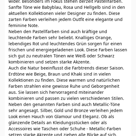
wider. Besonders im Fokus stehen derzeit Pastellfarben.
Sanfte Töne wie Babyblau, Rosa und Hellgelb sind in den
aktuellen Kollektionen vieler Designer zu finden. Diese
zarten Farben verleihen jedem Outfit eine elegante und
feminine Note.
Neben den Pastellfarben sind auch kräftige und
leuchtende Farben sehr beliebt. Knalliges Orange,
lebendiges Rot und leuchtendes Grün sorgen für einen
frischen und energiegeladenen Look. Diese Farben lassen
sich gut zu neutralen Tönen wie Weiß oder Schwarz
kombinieren und setzen starke Akzente.
Auch die Natur beeinflusst die Farbtrends dieser Saison.
Erdtöne wie Beige, Braun und Khaki sind in vielen
Kollektionen zu finden. Diese warmen und natürlichen
Farben strahlen eine gewisse Ruhe und Geborgenheit
aus. Sie lassen sich hervorragend miteinander
kombinieren und passen zu vielen verschiedenen Stilen.
Neben den genannten Farben sind auch Metallic-Töne
sehr angesagt. Silber, Gold und Bronze verleihen jedem
Look einen Hauch von Glamour und Eleganz. Ob als
glänzende Details an Kleidungsstücken oder als
Accessoires wie Taschen oder Schuhe - Metallic-Farben
setzen starke Akzente und ziehen alle Blicke auf sich.