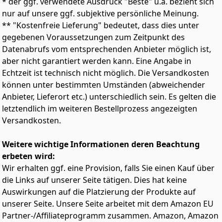
* der ggf. verwendete Ausdruck "Beste" u.ä. bezieht sich
Wiederaufladbar und tragbar: Leicht zu transportieren
nur auf unsere ggf. subjektive persönliche Meinung.
und perfekt für die Textilpflege unterwegs; ein
** "Kostenfreie Lieferung" bedeutet, dass dies unter
elektrischer Fusselentferner mit USB-Ladegerät, mit
gegebenen Voraussetzungen zum Zeitpunkt des
einer Nutzungsdauer von 50 Minuten
Datenabrufs vom entsprechenden Anbieter möglich ist,
Vielseitig einsetzbar: Ideal als Stoffrasierer für
aber nicht garantiert werden kann. Eine Angabe in
Kleidung und auch als Fusselentferner für Ihre Couch
Echtzeit ist technisch nicht möglich. Die Versandkosten
und andere Möbel
können unter bestimmten Umständen (abweichender
Einfach zu benutzen: Ein einfaches Design kombiniert
Leistungsstärke mit Benutzerfreundlichkeit; dieser
Anbieter, Lieferort etc.) unterschiedlich sein. Es gelten die
Stoffrasierer von Steamery ist eine unentbehrliche
letztendlich im weiteren Bestellprozess angezeigten
Ergänzung Ihrer Textilpflegeroutine
Versandkosten.
Weitere wichtige Informationen deren Beachtung
erbeten wird:
Wir erhalten ggf. eine Provision, falls Sie einen Kauf über
die Links auf unserer Seite tätigen. Dies hat keine
Auswirkungen auf die Platzierung der Produkte auf
unserer Seite. Unsere Seite arbeitet mit dem Amazon EU
Partner-/Affiliateprogramm zusammen. Amazon, Amazon