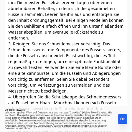
ihn. Die meisten Fusselrasierer verfügen über einen
abnehmbaren Behälter, in dem sich die gesammelten
Fusseln sammeln. Leeren Sie ihn aus und entsorgen Sie
den Inhalt ordnungsgemäß. Bei einigen Modellen können
Sie den Behälter einfach öffnen und ihn unter fließendem
Wasser abspülen, um eventuelle Rückstände zu
entfernen.
3. Reinigen Sie das Schneidemesser vorsichtig. Das
Schneidemesser ist die Komponente des Fusselrasierers,
die die Fusseln abschneidet. Es ist wichtig, dieses Teil
regelmäßig zu reinigen, um eine optimale Funktionalität
zu gewährleisten. Verwenden Sie eine kleine Bürste oder
eine alte Zahnbürste, um die Fusseln und Ablagerungen
vorsichtig zu entfernen. Seien Sie dabei besonders
vorsichtig, um Verletzungen zu vermeiden und das
Messer nicht zu beschädigen.
4. Überprüfen Sie die Schutzkappe des Schneidemessers
auf Fussel oder Haare. Manchmal können sich Fusseln
oder Haare zwischen der Schutzkappe und dem
Cookie Hinweis:
Wir legen großen Wert auf Datenschutz und nutzen "Cookies" (kleine Text-Dateien, die
Schneidemesser verfangen. Wenn Sie diese nicht
auf Ihrem Computer gespeichert werden) nur zur anonymisierten Analyse. Wir erheben
keine personenbezogenen Daten, die eine direkte Identifikation einzelner User
Ok
entfernen, kann die Leistung des Fusselrasierers
ermöglicht. Die verwendeten Cookies dienen lediglich dazu, den Funktionsumfang
sicherzustellen und die Nutzererfahrung zu verbessern und zu anonymisierten
beeinträchtigt werden. Reinigen Sie daher die
Analysen, sowie Affiliate-Zuordnungen. Weitere Informationen finden Sie in unserer
Datenschutzerklärung
.