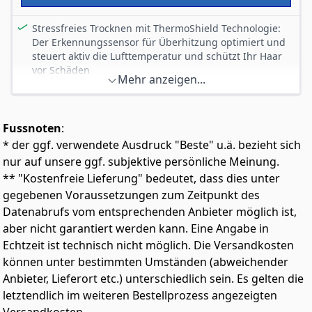
Stressfreies Trocknen mit ThermoShield Technologie:
Der Erkennungssensor für Überhitzung optimiert und
steuert aktiv die Lufttemperatur und schützt Ihr Haar
vor Schäden
Mehr anzeigen...
Der leistungsstarke Haartrockner wurde für den
professionellen Markt entwickelt; Er erzeugt eine
Luftgeschwindigkeit von bis zu 110 km/h⁴ für eine
Fussnoten
:
schnelle Trocknung und ein beeindruckendes Styling
* der ggf. verwendete Ausdruck "Beste" u.ä. bezieht sich
Ein Must-have unter den Haarstyling-Geräten: Ein
stärkerer Luftstrom von 2.300 W beschleunigt das
nur auf unsere ggf. subjektive persönliche Meinung.
Trocknen um 20 prozent und steigert die Effizienz,
** "Kostenfreie Lieferung" bedeutet, dass dies unter
während gleichzeitig Ihr Haar geschützt wird
gegebenen Voraussetzungen zum Zeitpunkt des
Erzielen Sie glänzendes Haar mit dem Philips
Datenabrufs vom entsprechenden Anbieter möglich ist,
Haartrockner mit Ionisierungsfunktion: Dieser
aber nicht garantiert werden kann. Eine Angabe in
ultrastarke Haartrockner gibt bis zu 80 Millionen Ionen
Echtzeit ist technisch nicht möglich. Die Versandkosten
pro Trocknung ab und sorgt so für geschmeidiges und
glänzendes Haar
können unter bestimmten Umständen (abweichender
Die Kaltstufetaste bietet intensive Kaltluft: Sie reduziert
Anbieter, Lieferort etc.) unterschiedlich sein. Es gelten die
die Temperatur, ohne die Leistung des Haartrockners
letztendlich im weiteren Bestellprozess angezeigten
zu beeinträchtigen – eine nützliche Funktion zum