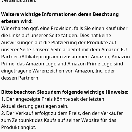
Versandkosten.
Fixieren Ihres Stylings
Stylingdüsen: Die ultradünne 9-mm-Düse hilft Ihnen,
Weitere wichtige Informationen deren Beachtung
präzisere und professionelle Ergebnisse zu erzielen;
erbeten wird:
Die schmale 11-mm-Düse leitet die Luft präzise, sodass
Sie schnell Ihr Styling nachbessern und perfektionieren
Wir erhalten ggf. eine Provision, falls Sie einen Kauf über
können
die Links auf unserer Seite tätigen. Dies hat keine
Lieferumfang: 1 x Philips Haartrockner 5000 Series, 2 x
Auswirkungen auf die Platzierung der Produkte auf
Stylingdüse, 1 x Volumendiffusor
unserer Seite. Unsere Seite arbeitet mit dem Amazon EU
Partner-/Affiliateprogramm zusammen. Amazon, Amazon
Prime, das Amazon Logo and Amazon Prime Logo sind
eingetragene Warenzeichen von Amazon, Inc. oder
dessen Partnern.
Bitte beachten Sie zudem folgende wichtige Hinweise:
1. Der angezeigte Preis könnte seit der letzten
Aktualisierung gestiegen sein.
2. Der Verkauf erfolgt zu dem Preis, den der Verkäufer
zum Zeitpunkt des Kaufs auf seiner Website für das
Produkt angibt.