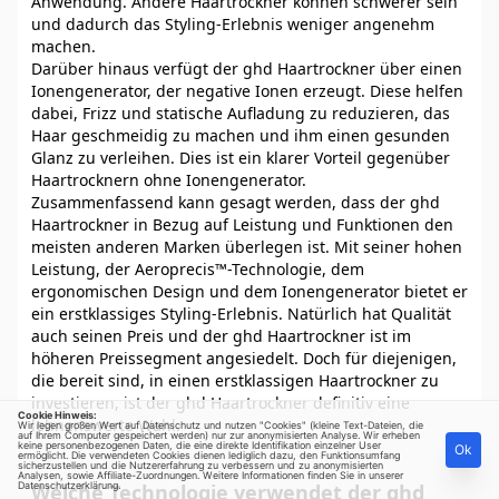
Anwendung. Andere Haartrockner können schwerer sein
und dadurch das Styling-Erlebnis weniger angenehm
machen.
Darüber hinaus verfügt der ghd Haartrockner über einen
Ionengenerator, der negative Ionen erzeugt. Diese helfen
dabei, Frizz und statische Aufladung zu reduzieren, das
Haar geschmeidig zu machen und ihm einen gesunden
Glanz zu verleihen. Dies ist ein klarer Vorteil gegenüber
Haartrocknern ohne Ionengenerator.
Zusammenfassend kann gesagt werden, dass der ghd
Haartrockner in Bezug auf Leistung und Funktionen den
meisten anderen Marken überlegen ist. Mit seiner hohen
Leistung, der Aeroprecis™-Technologie, dem
ergonomischen Design und dem Ionengenerator bietet er
ein erstklassiges Styling-Erlebnis. Natürlich hat Qualität
auch seinen Preis und der ghd Haartrockner ist im
höheren Preissegment angesiedelt. Doch für diejenigen,
die bereit sind, in einen erstklassigen Haartrockner zu
investieren, ist der ghd Haartrockner definitiv eine
Cookie Hinweis:
lohnenswerte Wahl.
Wir legen großen Wert auf Datenschutz und nutzen "Cookies" (kleine Text-Dateien, die
auf Ihrem Computer gespeichert werden) nur zur anonymisierten Analyse. Wir erheben
keine personenbezogenen Daten, die eine direkte Identifikation einzelner User
Ok
ermöglicht. Die verwendeten Cookies dienen lediglich dazu, den Funktionsumfang
sicherzustellen und die Nutzererfahrung zu verbessern und zu anonymisierten
Analysen, sowie Affiliate-Zuordnungen. Weitere Informationen finden Sie in unserer
Datenschutzerklärung
Welche Technologie verwendet der ghd
.