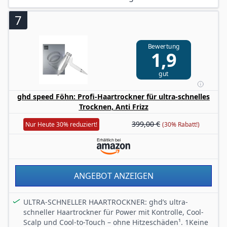
Sorgt für einen niedrigen Geräuschpegel während des
Stylings
7
Variable Einstellungsmöglichkeiten, inklusive
Kaltlufttaste für das Trocknen, Stylen und Fixieren
Bewertung
Deines Looks
1,9
gut
ghd speed Föhn: Profi-Haartrockner für ultra-schnelles
Trocknen, Anti Frizz
399,00 €
Nur Heute 30% reduziert!
(30% Rabatt!)
ANGEBOT ANZEIGEN
ULTRA-SCHNELLER HAARTROCKNER: ghd’s ultra-
schneller Haartrockner für Power mit Kontrolle, Cool-
Scalp und Cool-to-Touch – ohne Hitzeschäden¹. 1Keine