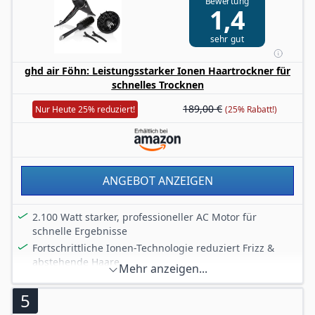
Bewertung
Weitere Features: EU Stecker; 3 variable
1,4
Temperaturstufen und 2 Geschwindigkeitsstufen;
Kaltlufttaste; 2,7 m langes Kabel; 2 Jahre
sehr gut
Herstellergarantie
ghd air Föhn: Leistungsstarker Ionen Haartrockner für
schnelles Trocknen
189,00 €
Nur Heute 25% reduziert!
(25% Rabatt!)
ANGEBOT ANZEIGEN
2.100 Watt starker, professioneller AC Motor für
schnelle Ergebnisse
Fortschrittliche Ionen-Technologie reduziert Frizz &
abstehende Haare
Mehr anzeigen...
3 Temperatur- und Leistungsstufen inkl. Kaltstufe
5
Professionelles, 3 m langes Kabel
Set bestehend aus: 1x GHD Air Haartrockner; 1x