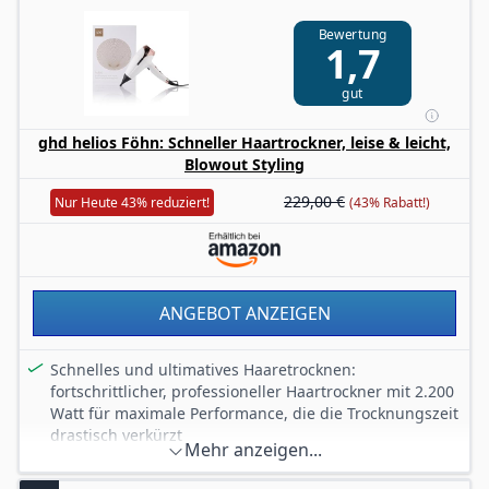
Zentrierdüse; 1x GHD Air Diffusor; 1x GHD Ceramic
Bewertung
Vented Radial BRUSH; 2x Clips zum Abteilen der Haare;
1,7
1x staubschutztasche
gut
ghd helios Föhn: Schneller Haartrockner, leise & leicht,
Blowout Styling
229,00 €
Nur Heute 43% reduziert!
(43% Rabatt!)
ANGEBOT ANZEIGEN
Schnelles und ultimatives Haaretrocknen:
fortschrittlicher, professioneller Haartrockner mit 2.200
Watt für maximale Performance, die die Trocknungszeit
drastisch verkürzt
Mehr anzeigen...
Einzigartige Aeroprecis Technologie: die interne
Aerodynamik ermöglicht ein intuitives Styling mit mehr