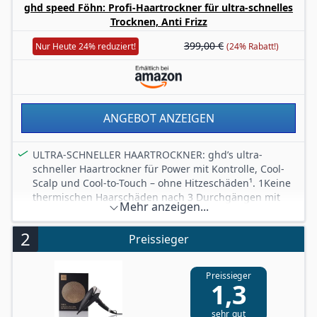
ghd speed Föhn: Profi-Haartrockner für ultra-schnelles
Trocknen, Anti Frizz
399,00 €
Nur Heute 24% reduziert!
(24% Rabatt!)
ANGEBOT ANZEIGEN
ULTRA-SCHNELLER HAARTROCKNER: ghd’s ultra-
schneller Haartrockner für Power mit Kontrolle, Cool-
Scalp und Cool-to-Touch – ohne Hitzeschäden¹. 1Keine
thermischen Haarschäden nach 3 Durchgängen mit
Mehr anzeigen...
einer Oval Dressing Brush und der Halo Styling-
Zentrierdüse bei maximaler Hitze- und
2
Preissieger
Gebläseeinstellung im Vergleich zu natürlich
getrocknetem Haar.
GHD HALO-TECHNOLOGIE: Innovatives Dual-Luftstrom-
Preissieger
1,3
System mit heißem und kaltem Luftstrom für ein
kühleres Föhnerlebnis und maximalen Komfort. Der
Halo-Ring umhüllt den erhitzten Luftstrom mit einem
sehr gut