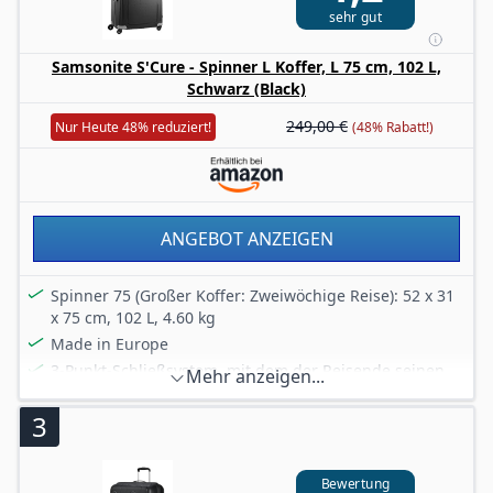
Hergestellt wird der Intuo aus leichtem und
sehr gut
kratzfestem Polypropylen + Innenraum teilweise aus
recycelten Materialien hergestellt
Samsonite S'Cure - Spinner L Koffer, L 75 cm, 102 L,
Schwarz (Black)
249,00 €
Nur Heute 48% reduziert!
(48% Rabatt!)
ANGEBOT ANZEIGEN
Spinner 75 (Großer Koffer: Zweiwöchige Reise): 52 x 31
x 75 cm, 102 L, 4.60 kg
Made in Europe
3-Punkt-Schließsystem, mit dem der Reisende seinen
Mehr anzeigen...
Koffer abschließen und sein Hab und Gut schützen
kann
3
Integrierte TSA-Funktion am Hauptschloss für sicheres
Reisen + Integriertes ID-Tag
Bewertung
Mehrstufiger Doppelrohr-Zuggriff und Aluminium-