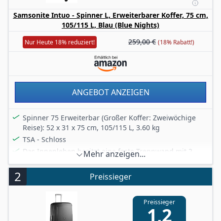
Samsonite Intuo - Spinner L, Erweiterbarer Koffer, 75 cm,
105/115 L, Blau (Blue Nights)
259,00 €
Nur Heute 18% reduziert!
(18% Rabatt!)
ANGEBOT ANZEIGEN
Spinner 75 Erweiterbar (Großer Koffer: Zweiwöchige
Reise): 52 x 31 x 75 cm, 105/115 L, 3.60 kg
TSA - Schloss
Das Innenleben besitzt eine feste Trennwand mit 2
Mehr anzeigen...
Reißverschlusstaschen und versenkten, verstellbaren
Packgurten, die versichern, dass Ihre Sachen nicht
2
Preissieger
verrutschen
Leichtlaufende Doppelrollen sorgen für einen
Preissieger
angenehmen Transport + Alle Größen verfügen über
1,2
die Erweiterungsfunktion