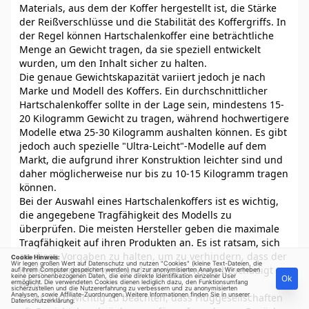
Materials, aus dem der Koffer hergestellt ist, die Stärke
der Reißverschlüsse und die Stabilität des Koffergriffs. In
der Regel können Hartschalenkoffer eine beträchtliche
Menge an Gewicht tragen, da sie speziell entwickelt
wurden, um den Inhalt sicher zu halten.
Die genaue Gewichtskapazität variiert jedoch je nach
Marke und Modell des Koffers. Ein durchschnittlicher
Hartschalenkoffer sollte in der Lage sein, mindestens 15-
20 Kilogramm Gewicht zu tragen, während hochwertigere
Modelle etwa 25-30 Kilogramm aushalten können. Es gibt
jedoch auch spezielle "Ultra-Leicht"-Modelle auf dem
Markt, die aufgrund ihrer Konstruktion leichter sind und
daher möglicherweise nur bis zu 10-15 Kilogramm tragen
können.
Bei der Auswahl eines Hartschalenkoffers ist es wichtig,
die angegebene Tragfähigkeit des Modells zu
überprüfen. Die meisten Hersteller geben die maximale
Tragfähigkeit auf ihren Produkten an. Es ist ratsam, sich
an diese Vorgaben zu halten, um zu verhindern, dass der
Cookie Hinweis:
Wir legen großen Wert auf Datenschutz und nutzen "Cookies" (kleine Text-Dateien, die
Koffer überlastet wird und möglicherweise beschädigt
auf Ihrem Computer gespeichert werden) nur zur anonymisierten Analyse. Wir erheben
keine personenbezogenen Daten, die eine direkte Identifikation einzelner User
Ok
wird.
ermöglicht. Die verwendeten Cookies dienen lediglich dazu, den Funktionsumfang
sicherzustellen und die Nutzererfahrung zu verbessern und zu anonymisierten
Analysen, sowie Affiliate-Zuordnungen. Weitere Informationen finden Sie in unserer
Es ist auch wichtig zu beachten, dass Fluggesellschaften
Datenschutzerklärung
.