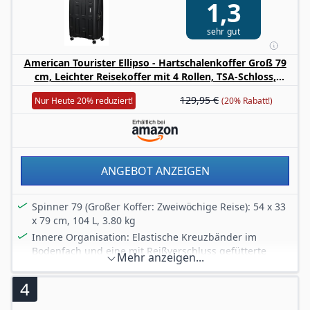
1,3
Radgriffrohre + Leichtgängige Doppelräder
sehr gut
American Tourister Ellipso - Hartschalenkoffer Groß 79
cm, Leichter Reisekoffer mit 4 Rollen, TSA-Schloss,
Check-in-Koffer 104L - 3.80 KG - Schwarz (Black)
129,95 €
Nur Heute 20% reduziert!
(20% Rabatt!)
ANGEBOT ANZEIGEN
Spinner 79 (Großer Koffer: Zweiwöchige Reise): 54 x 33
x 79 cm, 104 L, 3.80 kg
Innere Organisation: Elastische Kreuzbänder im
Bodenfach und eine mit Reißverschluss gefütterte
Mehr anzeigen...
Trennwand mit zusätzlicher Netztasche bieten
ultimativen Packkomfort.
4
Security: Das fest integrierte TSA-Schloss mit 3 Ziffern
hält Ihre Eigentum sicher und geschützt.