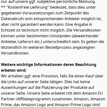
nur auf unsere ggf. subjektive persönliche Meinung.
Hartschalenkoffer ein Kinderspiel zu transportieren.
MÜHELOS BEWEGEN: Führe die Koffer auf gummierten
** "Kostenfreie Lieferung" bedeutet, dass dies unter
Egal, ob Sie auf ein Abenteuer, eine Fotoreise oder
360° Rollen leise und ohne Krafteinsatz am
gegebenen Voraussetzungen zum Zeitpunkt des
einen Tauchausflug gehen, er ist für eine einfache
ergonomischen Teleskopgriff aus Aluminium. Dank den
Handhabung und Rundumschutz konzipiert
Datenabrufs vom entsprechenden Anbieter möglich ist,
mit Gelkissen ausgestatteten Tragegriffen, lassen sich
aber nicht garantiert werden kann. Eine Angabe in
die Trolleys angenehm anheben und verladen.
Echtzeit ist technisch nicht möglich. Die Versandkosten
SICHER UND GUT: Profitiere von ausgezeichneter
Gepäckorganisation durch verschiedene
können unter bestimmten Umständen (abweichender
Verstaumöglichkeiten via Netzfach, Reißverschluss,
Anbieter, Lieferort etc.) unterschiedlich sein. Es gelten die
Kreuzgurt und Ablagefach im samtweichen,
letztendlich im weiteren Bestellprozess angezeigten
pflegeleichten 210D Polyester Interieur und ein
Versandkosten.
Sicherheitsschloss fürs Gepäck.
VORTEILHAFTES KOFFERSET: Du erhältst weitere Extras,
Weitere wichtige Informationen deren Beachtung
wie rutschfeste Standfüße und den stabilen
Kantenschutz an unseren modernen
erbeten wird:
Hartschalenkoffern. Egal ob Kurztrip, Geschäftsreise
Wir erhalten ggf. eine Provision, falls Sie einen Kauf über
oder ihren nächsten Urlaub. So lässt sich mit gutem
die Links auf unserer Seite tätigen. Dies hat keine
Gefühl Reisen.
Auswirkungen auf die Platzierung der Produkte auf
unserer Seite. Unsere Seite arbeitet mit dem Amazon EU
Partner-/Affiliateprogramm zusammen. Amazon, Amazon
Prime, das Amazon Logo and Amazon Prime Logo sind