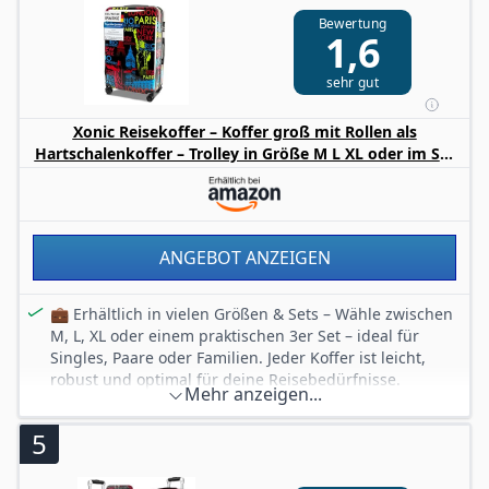
Bewertung
Resistente Textur: Feine matte Textur bietet Widerstand
1,6
gegen Kratzer.
Leichtgängige Rollen: Doppelte Rollen sorgen für
sehr gut
Stabilität und ein reibungsloses Rollen zu jeder Zeit.
Xonic Reisekoffer – Koffer groß mit Rollen als
Hartschalenkoffer – Trolley in Größe M L XL oder im Set
Polycarbonat Koffer & Trolleys für Damen, Kinder &
Familien (Neon Cities, XL)
ANGEBOT ANZEIGEN
💼 Erhältlich in vielen Größen & Sets – Wähle zwischen
M, L, XL oder einem praktischen 3er Set – ideal für
Singles, Paare oder Familien. Jeder Koffer ist leicht,
robust und optimal für deine Reisebedürfnisse.
Mehr anzeigen...
🎨 Auffälliges Design: Neon Cities – Das stilvolle Motiv
sorgt für hohe Wiedererkennbarkeit. Ob "Neon Style"
5
oder "farbenfroher Schmetterling" So wird dein Gepäck
zum Hingucker am Flughafen.