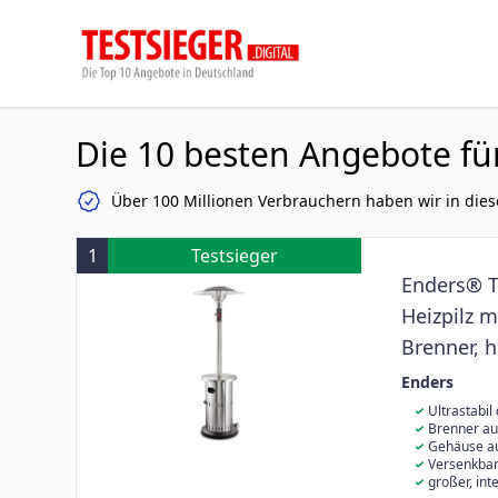
Die 10 besten Angebote fü
Über 100 Millionen Verbrauchern haben wir in dies
1
Testsieger
Enders® T
Heizpilz m
Brenner, h
Umkippsic
Enders
Edelstahl
Ultrastabi
Aluguss
Brenner au
Gehäuse au
Versenkbar
großer, int