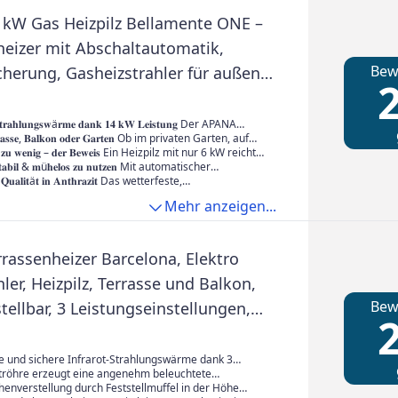
chlauch sowie ein passender Druckminderer.
kW Gas Heizpilz Bellamente ONE –
heizer mit Abschaltautomatik,
Bew
herung, Gasheizstrahler für außen,
2
 Outdoor Heizstrahler,
rollen Balkon Garten
𝐭𝐫𝐚𝐡𝐥𝐮𝐧𝐠𝐬𝐰ä𝐫𝐦𝐞 𝐝𝐚𝐧𝐤 𝟏𝟒 𝐤𝐖 𝐋𝐞𝐢𝐬𝐭𝐮𝐧𝐠 Der APANA
rt mit 14 kW deutlich mehr Leistung als herkömmliche
𝐚𝐬𝐬𝐞, 𝐁𝐚𝐥𝐤𝐨𝐧 𝐨𝐝𝐞𝐫 𝐆𝐚𝐫𝐭𝐞𝐧 Ob im privaten Garten, auf
ur 6 kW. So entsteht eine intensive Strahlungswärme,
er in der Außengastronomie – der Terrassenheizer
𝐭 𝐳𝐮 𝐰𝐞𝐧𝐢𝐠 – 𝐝𝐞𝐫 𝐁𝐞𝐰𝐞𝐢𝐬 Ein Heizpilz mit nur 6 kW reicht
ühlem Wind spürbar bleibt. Ideal für größere
exibel jeder Umgebung an. Dank seiner Gasversorgung
, um in offenen Außenbereichen eine angenehme
 𝐬𝐭𝐚𝐛𝐢𝐥 & 𝐦ü𝐡𝐞𝐥𝐨𝐬 𝐳𝐮 𝐧𝐮𝐭𝐳𝐞𝐧 Mit automatischer
fene Außenbereiche und anspruchsvolle Nutzer, die
 unabhängig vom Stromnetz und perfekt für spontane
ugen. Die Leistung reicht meist nur für 1–2 Meter.
ei Umkippen oder Flammenausfall steht Sicherheit an
 𝐐𝐮𝐚𝐥𝐢𝐭ä𝐭 𝐢𝐧 𝐀𝐧𝐭𝐡𝐫𝐚𝐳𝐢𝐭 Das wetterfeste,
wünschen.
reien geeignet – auch bei Events oder auf dem
zstrahler hingegen beheizt bis zu 5 Meter Umkreis –
 Die stabile Bauweise schützt vor Witterungseinflüssen,
htete Metallgehäuse in Anthrazit schützt zuverlässig
Mehr anzeigen...
.
 Unterschied für Komfort und Aufenthaltsqualität im
rierte Transportrollen den mobilen Einsatz
 Hochwertige Materialien sorgen für Langlebigkeit –
infach Gasflasche anschließen – schon ist der Heizpilz
 ganzjährigen Außeneinsatz. Sein dezentes Design fügt
harmonisch in jeden Garten- oder Terrassenbereich ein.
rassenheizer Barcelona, Elektro
ler, Heizpilz, Terrasse und Balkon,
Bew
ellbar, 3 Leistungseinstellungen,
2
0 W, Infrarot-Strahlungswärme, inkl.
rung #4906
und sichere Infrarot-Strahlungswärme dank 3
tellungen: 900 W, 1.200 W und 2.100 W
otröhre erzeugt eine angenehm beleuchtete
d sorgt für sofortige wohlige Wärme
enverstellung durch Feststellmuffel in der Höhe