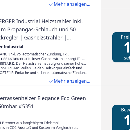
Mehr anzeigen...
GER Industrial Heizstrahler inkl.
 4 m Propangas-Schlauch und 50
Prei
kregler | Gasheizstrahler |
1
zstrahler | betrieben mit Propan
r Industrial
NG: Inkl. vollaotomatischer Zündung, 1x
se
er; 1x Montagefuß; 1x Propangasschlauch – 0, m
𝐀𝐔𝐒𝐒𝐄𝐍𝐁𝐄𝐑𝐄𝐈𝐂𝐇: Unser Gasheizstrahler sorgt für
1/4“ L); 1x Propankonstantregler – 50 mbar
angenehme Wärme und garantiert so auch lange
𝐍𝐆𝐒𝐒𝐓𝐀𝐑𝐊: Der Heizstrahler ist aufgrund seiner hohen
ten oder auf dem Balkon. So können Sie auch an
ner idealen Wahl für den privaten und gewerblichen
INSETZBAR: Stellen Sie den Heizkörper einfach und
rühlingsabenden noch draußen sitzen und die Zeit mit
orden. Dank der angenehmen, sonnenähnlichen
hren Wunschort. Mit unserem Gasheizstrahler erreichen
TEILE: Einfache und sichere automatische Zündung
 der Familie genießen.
me können Ihre Gäste, Freunde und Familie auch bei
rgleichbare Atmosphäre für Sie und Ihre Gäste. Der
Thermosicherung (Stoppt Gasfluss automatisch, sollte
Mehr anzeigen...
 Wetter draußen sitzen
heizstrahler eignet sich für 5 und 11 Kg Propan/Butan
hen). 800°C Flammentemperatur für ca. 20m² Fläche.
st daher die ideale Lösung für jedes Outdoor-Event an
nbetriebnahme Dank mitgelieferter Halterung, durch
Heizstrahler direkt auf die Propangasflasche
t wird.
errassenheizer Elegance Eco Green
 50mbar #5351
Bew
1
Brenner aus langlebigem Edelstahl​
nis in CO2-Ausstoß und Kosten im Vergleich zu