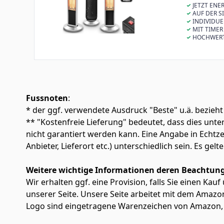
JETZT ENER
Heat-Verfahre
AUF DER SI
innerhalb wen
den Infrarots
INDIVIDUEL
und wonnige G
Infrarot Heiz
arbeitet mit 3
MIT TIMER 
sparsamer und
den Terrassen
Fernbedienung
individuelle E
HOCHWERTIG
dadurch zusät
Gastronomiebe
Hauptschalter 
leisen Geräus
Terrassenheiz
Wärme umgewa
für eine beha
oder bei Ges
Gehäuse. Der 
Schmutz aufzuw
Zusätzlich ist
Reflektorwirk
eine gerichte
Fussnoten
:
* der ggf. verwendete Ausdruck "Beste" u.ä. bezieht
** "Kostenfreie Lieferung" bedeutet, dass dies un
nicht garantiert werden kann. Eine Angabe in Echt
Anbieter, Lieferort etc.) unterschiedlich sein. Es ge
Weitere wichtige Informationen deren Beachtung
Wir erhalten ggf. eine Provision, falls Sie einen Kau
unserer Seite. Unsere Seite arbeitet mit dem Am
Logo sind eingetragene Warenzeichen von Amazon, 