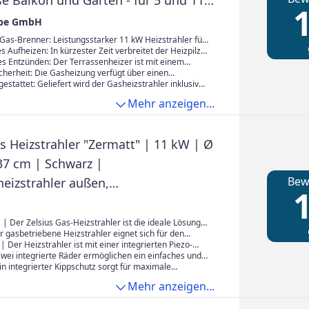
se Balkon und Garten - für 5 und 11
1
schen
ppe GmbH
Gas-Brenner: Leistungsstarker 11 kW Heizstrahler für
tan Gas; geeignet für 5 kg und 11 kg Gasflaschen; für
 Aufheizen: In kürzester Zeit verbreitet der Heizpilz
mperaturen im Garten, auf Balkon und Terrasse
e Temperaturen in Ihrem Außenbereich; auch
s Entzünden: Der Terrassenheizer ist mit einem
gut belüftete Räume
it integrierter Piezo-Zündung ausgestattet; schnelles
herheit: Die Gasheizung verfügt über einen
Anschalten ohne Feuerzeug
ippschutz, welcher das Risiko bei der Nutzung
estattet: Geliefert wird der Gasheizstrahler inklusiver
ch das Schutzgitter aus Edelstahl sorgt für mehr
minderer und robuster Schutzhülle; zugelassen für
Mehr anzeigen...
m Gasbrenner
nd Österreich
s Heizstrahler "Zermatt" | 11 kW | Ø
37 cm | Schwarz |
Bew
heizstrahler außen,
1
heizung, Outdoor Heizpilz,
z für Terrasse Balkon und Garten
 Der Zelsius Gas-Heizstrahler ist die ideale Lösung,
Balkon oder Garten in eine gemütliche Wohlfühloase
 gasbetriebene Heizstrahler eignet sich für den
. Dank seiner effizienten Wärmeverteilung sorgt er
opan-, Butan- oder Flüssiggas und kann mit 5 kg oder
er Heizstrahler ist mit einer integrierten Piezo-
hlen Abenden für angenehme Temperaturen und
chen verwendet werden. Für Sicherheit sorgt die
stattet und überzeugt mit einem leistungsstarken
wei integrierte Räder ermöglichen ein einfaches und
 entspannte Stunden im Freien zu genießen.
tomatische Sicherheitsabschaltung, die eine sichere
is zu 11 kW, der Ihre Umgebung in kürzester Zeit
Versetzen des Heizpilzes. Zudem gehört eine
n integrierter Kippschutz sorgt für maximale
utdoor-Heizers gewährleistet.
Heizleistung lässt sich bequem und stufenlos über
um Lieferumfang, die den Terrassenheizer zuverlässig
ährend das Schutzgitter aus hochwertigem Edelstahl
Mehr anzeigen...
nopf regulieren.
einflüssen schützt.
ssigen Betrieb des Gasbrenners gewährleistet. Zum
 gehören neben dem Gasheizer auch ein