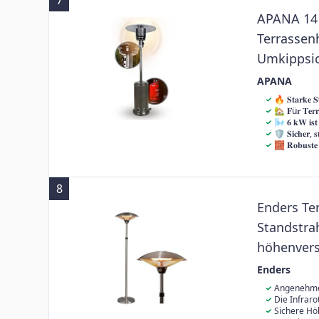
7
Gasanschlusss
APANA 14 
Terrassen
Umkippsic
Anthrazit,
APANA
Transport
🔥 𝐒𝐭𝐚𝐫𝐤𝐞 
Heizpilz liefe
🏡 𝐅ü𝐫 𝐓𝐞𝐫
Modelle mit n
dem Balkon od
🌬️ 𝟔 𝐤𝐖 𝐢
die auch bei k
passt sich fl
oft nicht aus
🛡️ 𝐒𝐢𝐜𝐡𝐞𝐫,
Terrassen, of
ist er völlig
Wärme zu erze
Abschaltung b
🧱 𝐑𝐨𝐛𝐮𝐬𝐭𝐞
echte Wärme 
Einsätze im F
Der APANA Hei
erster Stelle.
pulverbeschic
Campingplatz
ein spürbarer
während integ
vor Korrosion.
Freien.
erleichtern. E
ideal für den
8
einsatzbereit.
sich optisch 
Enders Ter
Standstrah
höhenverst
900 - 2.10
Enders
Kippsiche
Angenehme 
Leistungseins
Die Infrar
Atmosphäre un
Sichere Höh