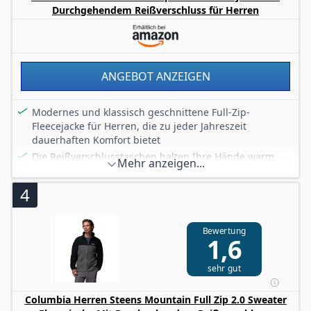
Durchgehendem Reißverschluss für Herren
Stehkragen und gerippte Bündchen. Dieser Herren-
Sweatshirt-Stil verfügt über zwei Fronttaschen.
LÄNGE DES KLEIDUNGSSTÜCKS: 71,1cm vom seitlichen
Nacken bei DE-Größe M
ANGEBOT ANZEIGEN
Modernes und klassisch geschnittene Full-Zip-
Fleecejacke für Herren, die zu jeder Jahreszeit
dauerhaften Komfort bietet
Die Reißverschlusstaschen halten Ihre Hände warm
Mehr anzeigen...
und können auch dem sicheren Verstauen von
Wertsachen wie Smartphone oder Geld dienen
4
Hoher Halskragen für Wärme und Schutz vor den
Elementen
Bewertung
Erhältlich in einer Vielzahl von Farben, Ideal für den
1,6
täglichen Gebrauch
Lieferumfang: 1 x Columbia Fast Trek II Full Zip
sehr gut
Fleecejacke für Herren, 100% Polyester Mikrofleece,
Farbe: Schwarz, Größe: L, Art.Nr. 1420421
Columbia Herren Steens Mountain Full Zip 2.0 Sweater
250g Microfleece