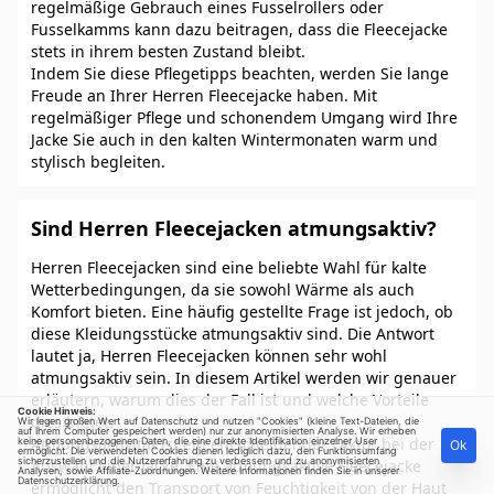
regelmäßige Gebrauch eines Fusselrollers oder
Fusselkamms kann dazu beitragen, dass die Fleecejacke
stets in ihrem besten Zustand bleibt.
Indem Sie diese Pflegetipps beachten, werden Sie lange
Freude an Ihrer Herren Fleecejacke haben. Mit
regelmäßiger Pflege und schonendem Umgang wird Ihre
Jacke Sie auch in den kalten Wintermonaten warm und
stylisch begleiten.
Sind Herren Fleecejacken atmungsaktiv?
Herren Fleecejacken sind eine beliebte Wahl für kalte
Wetterbedingungen, da sie sowohl Wärme als auch
Komfort bieten. Eine häufig gestellte Frage ist jedoch, ob
diese Kleidungsstücke atmungsaktiv sind. Die Antwort
lautet ja, Herren Fleecejacken können sehr wohl
atmungsaktiv sein. In diesem Artikel werden wir genauer
erläutern, warum dies der Fall ist und welche Vorteile
Cookie Hinweis:
dies bietet.
Wir legen großen Wert auf Datenschutz und nutzen "Cookies" (kleine Text-Dateien, die
auf Ihrem Computer gespeichert werden) nur zur anonymisierten Analyse. Wir erheben
Atmungsaktivität ist ein entscheidender Faktor bei der
keine personenbezogenen Daten, die eine direkte Identifikation einzelner User
Ok
ermöglicht. Die verwendeten Cookies dienen lediglich dazu, den Funktionsumfang
sicherzustellen und die Nutzererfahrung zu verbessern und zu anonymisierten
Auswahl einer Jacke. Eine atmungsaktive Fleecejacke
Analysen, sowie Affiliate-Zuordnungen. Weitere Informationen finden Sie in unserer
Datenschutzerklärung
.
ermöglicht den Transport von Feuchtigkeit von der Haut