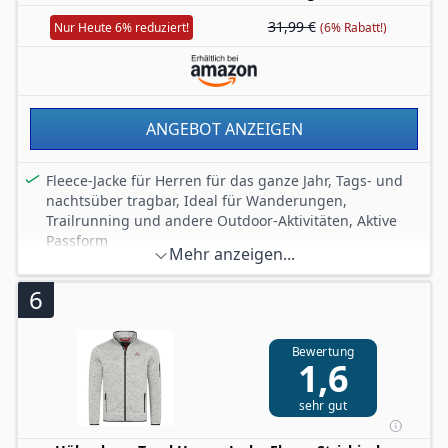
31,99 €
Nur Heute 6% reduziert!
(6% Rabatt!)
ANGEBOT ANZEIGEN
Fleece-Jacke für Herren für das ganze Jahr, Tags- und
nachtsüber tragbar, Ideal für Wanderungen,
Trailrunning und andere Outdoor-Aktivitäten, Aktive
Passform
Mehr anzeigen...
Praktischer, durchgehender Reißverschluss, 2
Reißverschlusstaschen für warme Hände und eine
6
sichere Aufbewahrung von Gegenständen
Zusätzlicher Schutz vor Wind und Kälte durch hohen
Kragen und kuschelig-leichtes Fleece-Material
Bewertung
1,6
Funktioneller Stil und Wärme in Verbindung mit
anderen Columbia-Produkten
sehr gut
Lieferumfang: 1x Columbia Herren Fleece-Jacke, Mit
durchgehendem Reißverschluss, Fast Trek Light, Farbe: