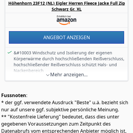
Höhenhorn 23F12 (NL) Eigler Herren Fleece Jacke Full Zip
Reißverschluss in der Mitte der Vorderseite versehen,
Schwarz Gr. XL
die beiden Taschen sind mit einem Reißverschluss
verschließbar und die Ärmelbündchen und der
Unterteil sind mit einem Gummizug versehen.
ANGEBOT ANZEIGEN
&#10003 Windschutz und Isolierung der eigenen
Körperwärme durch hochschließenden Reißverschluss,
hochschließender Reißverschluss schützt Hals- und
Nackenbereich
Mehr anzeigen...
&#10003 Stehkragen schützt Hals- und Nackenbereich,
Saum mit elastischem Zugband für individuelle
Anpassbarkeit und Schutz vor Zugluft
Fussnoten
:
&#10003 Hochwertige Höhenhorn-Emblem auf Brust,
* der ggf. verwendete Ausdruck "Beste" u.ä. bezieht sich
Stehkragen und Höhenhorn-Metallemblem auf dem
linken Ärmel
nur auf unsere ggf. subjektive persönliche Meinung.
&#10003 Sämtliche Reißverschluss-Zipperanhänger mit
** "Kostenfreie Lieferung" bedeutet, dass dies unter
eingearbeitetem Höhenhorn-Emblem
gegebenen Voraussetzungen zum Zeitpunkt des
&#10003 100% Polyester für schnelle Trocknung,
Datenabrufs vom entsprechenden Anbieter möglich ist,