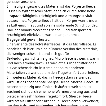
genauer ansehen.
Ein häufig angewandtes Material ist das Polyesterfleece.
Es ist ein synthetischer Stoff, der sich durch seine hohe
Strapazierfähigkeit, Leichtigkeit und Atmungsaktivität
auszeichnet. Polyesterfleece hält den Körper warm, indem
es Luft einschließt und so eine isolierende Schicht bildet.
Darüber hinaus trocknet es schnell und transportiert
Feuchtigkeit effektiv ab, was ein angenehmes
Tragegefühl gewährleistet.
Eine Variante des Polyesterfleeces ist das Microfleece. Es
handelt sich hier um eine dünnere Version des Materials,
die weniger schwer ist und sich gut für
Bekleidungsschichten eignet. Microfleece ist weich, warm
und hoch atmungsaktiv. Es wird oft als Innenfutter oder
als Zwischenschicht in Kombination mit anderen
Materialien verwendet, um den Tragekomfort zu erhöhen.
Ein weiteres Material, das in Fleecejacken verwendet
wird, ist das sogenannte Sherpa-Fleece. Sherpa-Fleece ist
besonders pelzig und fühlt sich äußerst weich an. Es
zeichnet sich durch eine hohe Wärmeisolierung aus und
bietet einen sehr hohen Tragekomfort. Sherpa-Fleece
wird oft als Futter oder Kragen in Fleecejacken verwendet,
um den Hals- und Nackenbereich besonders warm zu