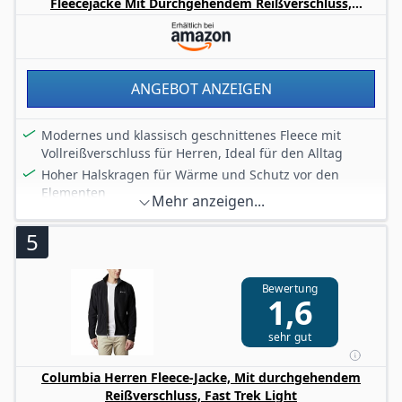
Fleecejacke Mit Durchgehendem Reißverschluss,
Brust- und Seitentaschen mit Reißverschluss
Schwarz/Grill, M EU
Länge ca. 69.9 cm
ANGEBOT ANZEIGEN
Modernes und klassisch geschnittenes Fleece mit
Vollreißverschluss für Herren, Ideal für den Alltag
Hoher Halskragen für Wärme und Schutz vor den
Elementen
Mehr anzeigen...
Die Reißverschlusstaschen halten Ihre Hände warm
und können auch dem sicheren Verstauen von
5
Wertsachen wie Smartphone oder Geld dienen
Erhältlich in einer Vielzahl von Farben, Subtiles
Bewertung
Columbia-Logo
1,6
Lieferumfang: 1 x Columbia Steens Mountain Full Zip
für Herren 2.0, 100% Polyester MTR-Filament-Fleece,
sehr gut
250g, Farbe: Schwarz, Grill, Größe: M, Art.Nr. 1476671
Columbia Herren Fleece-Jacke, Mit durchgehendem
Reißverschluss, Fast Trek Light