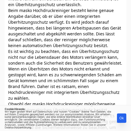
ein Überhitzungsschutz unerlässlich.
Beim masko Hochdruckreiniger besteht keine genaue
Angabe darüber, ob er über einen integrierten
Überhitzungsschutz verfügt. Es wird jedoch darauf
hingewiesen, dass bei längeren Arbeitspausen das Gerät
ausgeschaltet und abgekühlt werden sollte. Dies lässt
darauf schließen, dass der reiniger möglicherweise
keinen automatischen Überhitzungsschutz besitzt.
Es ist wichtig zu beachten, dass ein Überhitzungsschutz
nicht nur die Lebensdauer des Motors verlängern kann,
sondern auch die Sicherheit des Benutzers gewährleistet.
Wenn ein Überhitzen des Motors nicht erkannt und
gestoppt wird, kann es zu schwerwiegenden Schäden am
Gerät kommen und im schlimmsten Fall sogar zu einem
Brand führen. Daher ist es ratsam, einen
Hochdruckreiniger mit integriertem Überhitzungsschutz
zu wählen.
Obwohl der masko Hochdruckreiniger möglicherweise
keinen automatischen Überhitzungsschutz besitzt,
Cookie Hinweis:
Wir legen großen Wert auf Datenschutz und nutzen "Cookies" (kleine Text-Dateien, die
auf Ihrem Computer gespeichert werden) nur zur anonymisierten Analyse. Wir erheben
bedeutet dies nicht, dass er kein sicheres Gerät ist. Es
keine personenbezogenen Daten, die eine direkte Identifikation einzelner User
Ok
ermöglicht. Die verwendeten Cookies dienen lediglich dazu, den Funktionsumfang
wird dennoch empfohlen, die Gebrauchsanleitung genau
sicherzustellen und die Nutzererfahrung zu verbessern und zu anonymisierten
Analysen, sowie Affiliate-Zuordnungen. Weitere Informationen finden Sie in unserer
zu lesen und die Sicherheitshinweise zu beachten, um
Datenschutzerklärung
.