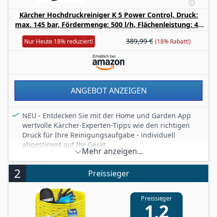
Kärcher Hochdruckreiniger K 5 Power Control, Druck:
max. 145 bar, Fördermenge: 500 l/h, Flächenleistung: 40
m²/h, Wasserfilter, Gewicht: 13 kg, Hochdruckschlauch
389,99 €
Nur Heute 18% reduziert!
(18% Rabatt!)
und -Pistole, Dreckfräser, Strahlrohr
ANGEBOT ANZEIGEN
NEU - Entdecken Sie mit der Home und Garden App
wertvolle Kärcher-Experten-Tipps wie den richtigen
Druck für Ihre Reinigungsaufgabe - individuell
abgestimmt auf Ihr Gerät
Mehr anzeigen...
So einfach war Reinigen noch nie; Durch Drehen am
Strahlrohr wird der Druck reguliert - das LED-Display
2
Preissieger
auf der Full Control Power Pistole ermöglicht die
einfache Kontrolle der vorgenommen Einstellung
Plug ,n‘ Clean Reinigungssystem - Schnelles und
Preissieger
1,2
einfaches Anbringen und Wechseln von
Reinigungsmitteln ist mit dieser innovativen