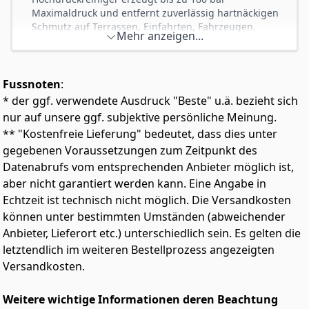
Maximaldruck und entfernt zuverlässig hartnäckigen
Schmutz auf Terrassen, Einfahrten, Fahrzeugen,
Mehr anzeigen...
Gartenmöbeln, Mauern und Fassaden.
KOMFORTABLE HANDHABUNG - Das Quick-Connect-
System ermöglicht einen schnellen Wechsel der
Fussnoten
:
Aufsätze. Der 5 m Hochdruckschlauch bietet einen
großen Arbeitsradius, während die großen Laufräder
* der ggf. verwendete Ausdruck "Beste" u.ä. bezieht sich
den Transport erleichtern.
nur auf unsere ggf. subjektive persönliche Meinung.
ROBUSTE ALUMINIUMPUMPE - Die hochwertige
** "Kostenfreie Lieferung" bedeutet, dass dies unter
Aluminiumpumpe sorgt für eine langlebige,
gegebenen Voraussetzungen zum Zeitpunkt des
zuverlässige Leistung und macht den
Datenabrufs vom entsprechenden Anbieter möglich ist,
Hochdruckreiniger zum idealen Helfer für regelmäßige
aber nicht garantiert werden kann. Eine Angabe in
Reinigungsarbeiten rund um Haus und Garten.
Echtzeit ist technisch nicht möglich. Die Versandkosten
DURCHDACHTE AUSSTATTUNG - Integrierte
Halterungen für Hochdruckschlauch und
können unter bestimmten Umständen (abweichender
Düsenaufsätze sorgen für Ordnung und einen
Anbieter, Lieferort etc.) unterschiedlich sein. Es gelten die
schnellen Zugriff auf das Zubehör. Das Eigengewicht
letztendlich im weiteren Bestellprozess angezeigten
von 9,5 kg gewährleistet einen sicheren Stand während
Versandkosten.
des Betriebs.
UMFANGREICHES ZUBEHÖR - Serienmäßig ausgestattet
Weitere wichtige Informationen deren Beachtung
mit Reinigungslanze inklusive Verlängerung,