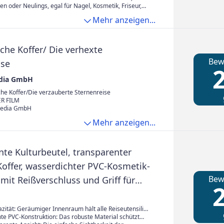
arin verstellen
 Verwendung/Bewegung/Transport nicht gekratzt
sen werden, 2 Schlüssel sind dabei
en oder Neulings, egal für Nagel, Kosmetik, Friseur,
 oder Zuhause, egal für selbst oder Freunde, unser
Mehr anzeigen...
 Schwarz mit Diamand-Form ist gerade der Koffer, den
chen
che Koffer/ Die verhexte
Bew
ise
2
dia GmbH
he Koffer/Die verzauberte Sternenreise
R FILM
edia GmbH
Mehr anzeigen...
nte Kulturbeutel, transparenter
offer, wasserdichter PVC-Kosmetik-
Bew
mit Reißverschluss und Griff für
2
ragbare Kosmetiktasche (schwarz [23
m])
zität: Geräumiger Innenraum hält alle Reiseutensilien
parenten Kulturbeutel für schnelles Reisen
te PVC-Konstruktion: Das robuste Material schützt