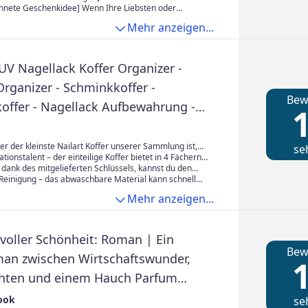
s verstärkter Teleskopgriff, stabil und langlebig
wischenebenen und der unteren großen Box
ützt der Schminkkoffer Ihr Make-up vor fremden
hnete Geschenkidee] Wenn Ihre Liebsten oder
 ganz nach Ihrem Bedarf
len sind abnehmbar, einfach anzubringen und 360°
up Liebhaber, professionelle Visagisten, Friseure oder
Mehr anzeigen...
t Sie den Make-up Koffer einfach bewegen – für Reisen
sind und viele Utensilien besitzen, eignet sich dieser
t als Geschenk für sie
V Nagellack Koffer Organizer -
rganizer - Schminkkoffer -
Bew
offer - Nagellack Aufbewahrung -
1
e - Nail Art - Koffer klein - Größe S
r der kleinste Nailart Koffer unserer Sammlung ist,
se
umig. Mit den Maßen 25x17, x19, cm kann er
tionstalent – der einteilige Koffer bietet in 4 Fächern
ne UV Nagellacke und Zubehör. So hast du immer
 dank des mitgelieferten Schlüssels, kannst du den
nsgesamt 2, kg Produkte für deine UV Maniküre verstauen.
eine Übersicht über deine Sammlung.
r immer abschließen, somit sind deine Produkte
 Reinigung – das abwaschbare Material kann schnell
her aufbewahrt.
ereinigt werden.
Mehr anzeigen...
 voller Schönheit: Roman | Ein
Bew
an zwischen Wirtschaftswunder,
1
hten und einem Hauch Parfum
die die Welt schöner machen 1)
ook
se