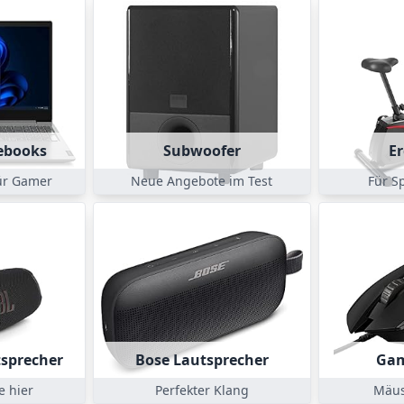
ebooks
Subwoofer
E
ür Gamer
Neue Angebote im Test
Für S
tsprecher
Bose Lautsprecher
Ga
e hier
Perfekter Klang
Mäus