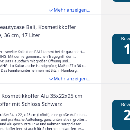
Mehr anzeigen...
Beautycase Bali, Kosmetikkoffer
, 36 cm, 17 Liter
Bew
1
er travelite Kollektion BALI kommt bei dir garantiert
aubsfreude auf. Die stabile ABS Hartschale im
NG: Mit dem ergonomischen Tragegriff, dem
gn überzeugt durch seine hohe Stabilität und bietet
chultergurt und der praktischen Aufsteckfunktion ist
: Das Hauptfach mit großer Öffnung und
t auf allen Reisen
e optimal ausgestattet
nneneinteilung mit Organizerfunktion bietet viel
NG: 1 x Kulturtasche Handgepäck; Maße: 27 x 36 x
 Das Familienunternehmen mit Sitz in Hamburg
n seit 1949 Reisende mit leichtem, robustem und
cht 1, kg; Material ABS; Farbe Mint
Mehr anzeigen...
Reise- und Freizeitgepäck
 Kosmetikkoffer Alu 35x22x25 cm
ffer mit Schloss Schwarz
Bew
2
LxBxH), eine große Aufteilung
d zwei Fächer rechts und links
nd praktische Aufteilung: ganz unten ist ein großer
n sind zwei Aufteilungen in 2 Fächer rechts und links.
k und Alu geschützte Ecke und Rahmen sorgt dieser
nn man auch individuell nach dem Bedarf die kleinen
estärkte Stabilität und Sicherheit, so dass dieser Make-
eurkoffer leer ist auch für Sicherheit entworfen, er