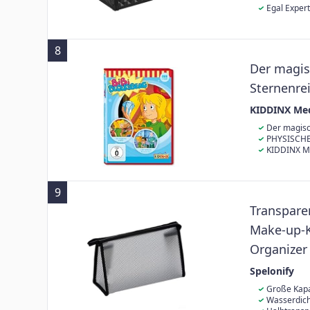
Aufteilungen d
up Koffer bei
kann geschlos
Egal Expert
werden kann
egal im Studio
Schminkkoffer
Sie immer su
8
Der magis
Sternenre
KIDDINX Me
Der magisc
PHYSISCHE
KIDDINX M
9
Transpare
Make-up-K
Organizer 
Reisen, t
Spelonify
x 9 x 15 c
Große Kapa
in einem trans
Wasserdich