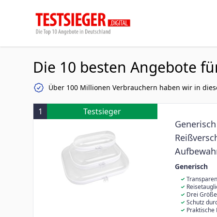
Die 10 besten Angebote fü
Über 100 Millionen Verbrauchern haben wir in dies
1
Testsieger
Generisch
Reißversch
Aufbewahr
Doppelrei
Generisch
Zubehör
Transparen
sehen Sie den 
Reisetaugli
finden Sie Di
sich probleml
Drei Größen
strukturierte
bleiben geordn
Größen mit 11, x 9, x 2 in, 9, x 7, x 2 in und 7, x 3, x 2 in; geeig
Schutz dur
und Alltag
Kosmetik, Tec
Inhalt vor Stö
Praktische