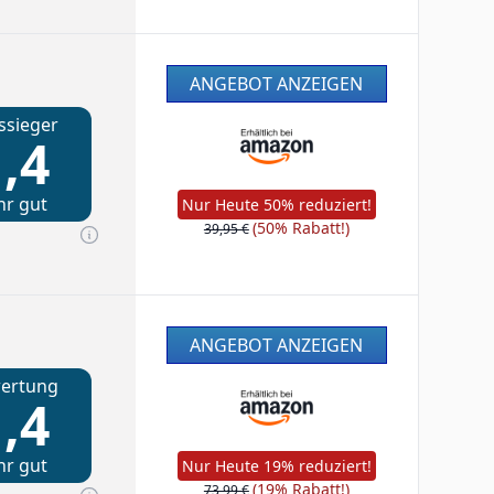
ANGEBOT ANZEIGEN
ssieger
,4
hr gut
Nur Heute 50% reduziert!
(50% Rabatt!)
39,95 €
ANGEBOT ANZEIGEN
ertung
,4
hr gut
Nur Heute 19% reduziert!
(19% Rabatt!)
73,99 €