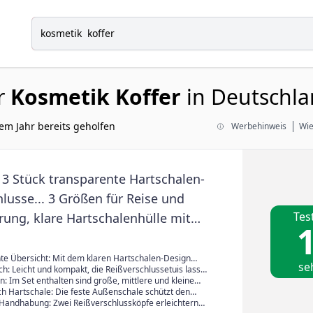
r
Kosmetik Koffer
in Deutschla
em Jahr bereits geholfen
Werbehinweis
Wie
 3 Stück transparente Hartschalen-
lusse... 3 Größen für Reise und
Tes
ung, klare Hartschalenhülle mit
1
ßverschluss, für Kosmetik und
te Übersicht: Mit dem klaren Hartschalen-Design
se
Inhalt sofort, ohne den Reißverschluss zu öffnen; so
ch: Leicht und kompakt, die Reißverschlussetuis lassen
nge schneller unterwegs oder zu Hause; praktisch für
os im Koffer oder Handgepäck verstauen; kleine Dinge
: Im Set enthalten sind große, mittlere und kleine
 Aufbewahrung
et und griffbereit; passend für Reisen, Tagesausflüge
net für
ch Hartschale: Die feste Außenschale schützt den
hnikzubehör und weitere Essentials
ßen und Druck beim Transport; ideal für empfindliche
 Handhabung: Zwei Reißverschlussköpfe erleichtern