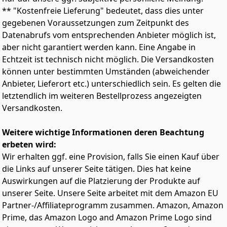
eingebaut werden
** "Kostenfreie Lieferung" bedeutet, dass dies unter
HOCHWERTIGE JBL Bauteile – die einzigartigen Harman
gegebenen Voraussetzungen zum Zeitpunkt des
PEI Balanced Dome Hochtöner und die robuste
Datenabrufs vom entsprechenden Anbieter möglich ist,
Polypropylen-Membran sorgen für kristallklare Höhen
aber nicht garantiert werden kann. Eine Angabe in
ohne Härte, auch bei hohen Lautstärken
Echtzeit ist technisch nicht möglich. Die Versandkosten
LANGLEBIGE Konstruktion – alle JBL Autolautsprecher
können unter bestimmten Umständen (abweichender
haben den JBL Auto Soundsystem Härtetest bestanden;
das heißt, sie sind hitze- und vibrationsresistent für
Anbieter, Lieferort etc.) unterschiedlich sein. Es gelten die
den harten Autoalltag; Kfz Lautsprecher passend für
letztendlich im weiteren Bestellprozess angezeigten
PKW, LKW, Wohnmobile und Boote
Versandkosten.
Weitere wichtige Informationen deren Beachtung
erbeten wird:
Wir erhalten ggf. eine Provision, falls Sie einen Kauf über
die Links auf unserer Seite tätigen. Dies hat keine
Auswirkungen auf die Platzierung der Produkte auf
unserer Seite. Unsere Seite arbeitet mit dem Amazon EU
Partner-/Affiliateprogramm zusammen. Amazon, Amazon
Prime, das Amazon Logo and Amazon Prime Logo sind