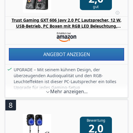
gut
Trust Gaming GXT 606 Javv 2.0 PC Lautsprecher, 12 W,
USB-Betrieb, PC Boxen mit RGB LED Beleuchtung,
Speaker Set, Gaming Lautsprecher für PC und Laptop -
Grau
ANGEBOT ANZEIGEN
UPGRADE – Mit seinem kühnen Design, der
überzeugenden Audioqualität und den RGB-
Leuchteffekten ist dieser PC-Lautsprecher ein tolles
Upgrade für jedes Gaming-Setup
Mehr anzeigen...
STEREOSOUND – Der Lautsprecher produziert eine
Spitzenleistung von 12 W (6 W RMS) und ist damit eine
8
hervorragende Ergänzung für deinen Gaming-Laptop
oder -PC.
FARBENFROHE SOUNDS – Trotz Camouflage-Design
Bewertung
2,0
hebt sich dieses Set dank RGB-Beleuchtung von der
Masse ab. Sie leuchtet in 16,8 Millionen Farben und