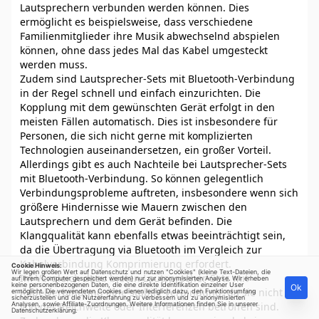
Lautsprechern verbunden werden können. Dies
ermöglicht es beispielsweise, dass verschiedene
Familienmitglieder ihre Musik abwechselnd abspielen
können, ohne dass jedes Mal das Kabel umgesteckt
werden muss.
Zudem sind Lautsprecher-Sets mit Bluetooth-Verbindung
in der Regel schnell und einfach einzurichten. Die
Kopplung mit dem gewünschten Gerät erfolgt in den
meisten Fällen automatisch. Dies ist insbesondere für
Personen, die sich nicht gerne mit komplizierten
Technologien auseinandersetzen, ein großer Vorteil.
Allerdings gibt es auch Nachteile bei Lautsprecher-Sets
mit Bluetooth-Verbindung. So können gelegentlich
Verbindungsprobleme auftreten, insbesondere wenn sich
größere Hindernisse wie Mauern zwischen den
Lautsprechern und dem Gerät befinden. Die
Klangqualität kann ebenfalls etwas beeinträchtigt sein,
da die Übertragung via Bluetooth im Vergleich zur
Kabelverbindung Komprimierung erfordert.
Cookie Hinweis:
Wir legen großen Wert auf Datenschutz und nutzen "Cookies" (kleine Text-Dateien, die
Im Vergleich dazu bieten Lautsprecher-Sets mit
auf Ihrem Computer gespeichert werden) nur zur anonymisierten Analyse. Wir erheben
keine personenbezogenen Daten, die eine direkte Identifikation einzelner User
Ok
Kabelverbindung eine stabile Verbindung, da sie nicht
ermöglicht. Die verwendeten Cookies dienen lediglich dazu, den Funktionsumfang
sicherzustellen und die Nutzererfahrung zu verbessern und zu anonymisierten
Analysen, sowie Affiliate-Zuordnungen. Weitere Informationen finden Sie in unserer
von der Reichweite oder Interferenzen betroffen sind.
Datenschutzerklärung
.