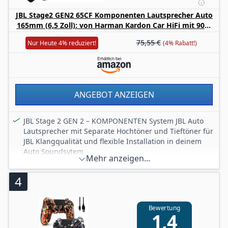
Kompatibel mit Werksradio: Mit 4 Ohm Impedanz und
JBL Stage2 GEN2 65CF Komponenten Lautsprecher Auto
90 dB Empfindlichkeit arbeiten die Auto Lautsprecher
165mm (6,5 Zoll): von Harman Kardon Car HiFi mit 90W
zuverlässig am Serienradio – kein externer Verstärker
RMS und 720W Max Component Auto Boxen Set 2
erforderlich
75,55 €
Nur Heute 4% reduziert!
(4% Rabatt!)
Tieftöner + 2 Hochtöner
Langlebig & hitzebeständig: Die UV-beständige
Polypropylen-Membran ist für die anspruchsvollen
Bedingungen im Fahrzeug getestet – für dauerhaften
Klanggenuss, Sommer wie Winter
ANGEBOT ANZEIGEN
JBL Stage 2 GEN 2 – KOMPONENTEN System JBL Auto
Lautsprecher mit Separate Hochtöner und Tieftöner für
JBL Klangqualität und flexible Installation in deinem
Auto Soundsytem
Mehr anzeigen...
JBL PLUS ONE Technologie – Die patentierte JBL-
Membrantechnologie vergrößert die Konusfläche des
4
Woofers erheblich und verstärkt so die Bassleistung bei
gleicher Einbaugröße
KOMPAKTER Einbau – Die Boxen kommen ohne Gitter
Bewertung
1,4
und können somit flach hinter Werksabdeckungen in
engen Armaturenbrett- und Türverkleidungen