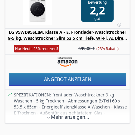
Bewertung
Hybrid System: Sie haben die Wahl zwischen Zeit- oder
2,2
Energieersparnis
LED-Trommelbeleuchtung
gut
Reversive Trommel: Wäsche verklumpt nicht und wird
aufgelockert
LG V5WD95SLIM, Klasse A - E, Frontlader-Waschtrockner
9-5 kg, Waschtrockner Slim 53,5 cm Tiefe, Wi-Fi, AI Direct
Drive, Tiefenreinigung mit Dampf, TurboWash 360, Große
699,00 €
Nur Heute 23% reduziert!
(23% Rabatt!)
Kapazität, Weiß
ANGEBOT ANZEIGEN
SPEZIFIKATIONEN: frontlader-Waschtrockner 9 kg
Waschen - 5 kg Trocknen - Abmessungen BxTxH 60 x
53.5 x 85cm - Energieeffizienzklasse A Waschen - Klasse
E Trocknen - Außentür aus gehärtetem Glas -
Mehr anzeigen...
Freistehend
WASCHTROCKNER SLIM: dieses Modell ist mit einer
Tiefe von nur 53,5 cm (Deckplattentiefe 47,5 cm) ein