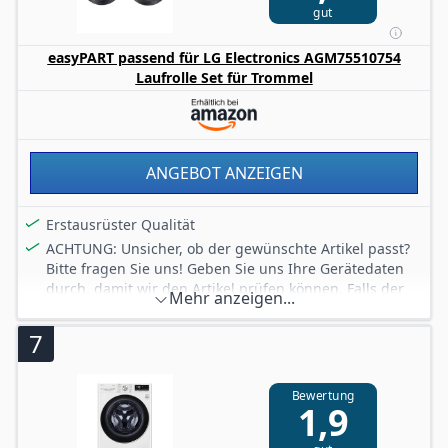
gut
der Trockner lässt sich flexibel an jedem Ort in Ihrem
Zuhause aufstellen und benötigt nur einen normalen
easyPART passend für LG Electronics AGM75510754
Stromanschluss
Laufrolle Set für Trommel
ANGEBOT ANZEIGEN
Erstausrüster Qualität
ACHTUNG: Unsicher, ob der gewünschte Artikel passt?
Bitte fragen Sie uns! Geben Sie uns Ihre Gerätedaten
durch, damit wir den Artikel prüfen können. Falls der
Mehr anzeigen...
Artikel nicht passend sein sollte, haben wir u.U. den
passenden Ersatz-Artikel dennoch im Sortiment - auch
7
dann, wenn der passende Ersatz-Artikel (noch) nicht
auf Amazon gelistet ist.Weitere Informationen und
Hinweise, sowie passendes Zubehör und Zusatz- &
Bewertung
1,9
Erweiterungsartikel zum Artikel finden Sie u.U. auf
unserem eigenen Onlineshop.