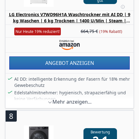
gut
Interne Artikelnummer: 1000046167-099 / EAN-
Nummer: 4058212530804
LG Electronics V7WD96H1A Waschtrockner mit AI DD | 9
kg Waschen | 6 kg Trocknen | 1400 U/Min | Steam |
TurboWash 360° | Neue Wohlfühl-Trommel | Wi-Fi-
664,75 €
Nur Heute 19% reduziert!
(19% Rabatt!)
Funktion | Weiß
ANGEBOT ANZEIGEN
AI DD: intelligente Erkennung der Fasern für 18% mehr
Gewebeschutz
Edelstahlmitnehmer: hygienisch, strapazierfähig und
keine Verfärbungen
Mehr anzeigen...
Sicherheitsglastür: stabil, kratzfest, hygienisch und
hitzebeständig
8
Wäsche nachlegen: vergessene Wäschestücke einfach
nachlegen
Bewertung
Inverter Direct Drive: energieeffizienter, langlebiger