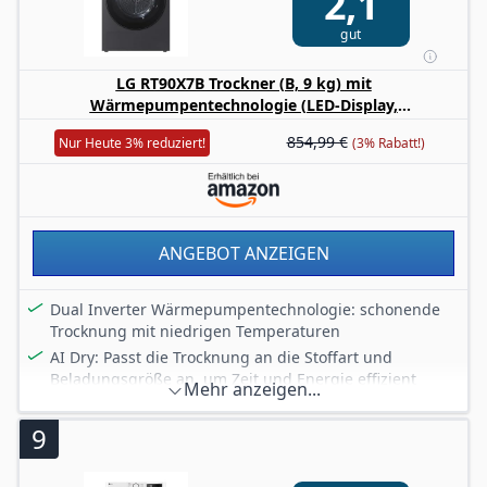
2,1
und leiser Motor mit 10 Jahren Garantie
gut
LG RT90X7B Trockner (B, 9 kg) mit
Wärmepumpentechnologie (LED-Display,
selbstreinigender Kondensator, Trockensensor) Matte
854,99 €
Nur Heute 3% reduziert!
(3% Rabatt!)
Black
ANGEBOT ANZEIGEN
Dual Inverter Wärmepumpentechnologie: schonende
Trocknung mit niedrigen Temperaturen
AI Dry: Passt die Trocknung an die Stoffart und
Beladungsgröße an, um Zeit und Energie effizient
Mehr anzeigen...
einzusparen.
Automatisch selbstreinigender Kondensator:
9
Ausspülung mithilfe von Wasserdruck
ThinQ App-Kompatibilität (Android und iOS