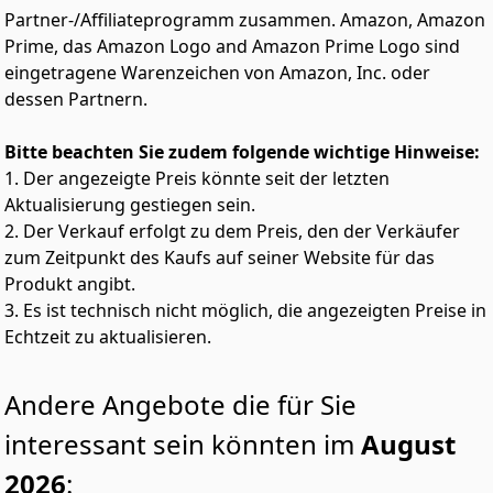
bei identischem Platzbedarf!
Partner-/Affiliateprogramm zusammen. Amazon, Amazon
AQUALOCK VOLLWASSERSCHUTZ: AquaStop-System
Prime, das Amazon Logo and Amazon Prime Logo sind
bestehend aus versiegelter Bodenwanne mit Sensor
eingetragene Warenzeichen von Amazon, Inc. oder
und AquaStop Sicherheitsschlauch
dessen Partnern.
Bitte beachten Sie zudem folgende wichtige Hinweise:
1. Der angezeigte Preis könnte seit der letzten
Aktualisierung gestiegen sein.
2. Der Verkauf erfolgt zu dem Preis, den der Verkäufer
zum Zeitpunkt des Kaufs auf seiner Website für das
Produkt angibt.
3. Es ist technisch nicht möglich, die angezeigten Preise in
Echtzeit zu aktualisieren.
Andere Angebote die für Sie
interessant sein könnten im
August
2026
: