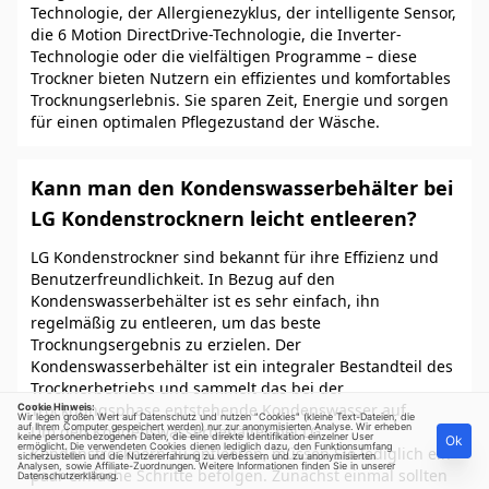
Technologie, der Allergienezyklus, der intelligente Sensor,
die 6 Motion DirectDrive-Technologie, die Inverter-
Technologie oder die vielfältigen Programme – diese
Trockner bieten Nutzern ein effizientes und komfortables
Trocknungserlebnis. Sie sparen Zeit, Energie und sorgen
für einen optimalen Pflegezustand der Wäsche.
Kann man den Kondenswasserbehälter bei
LG Kondenstrocknern leicht entleeren?
LG Kondenstrockner sind bekannt für ihre Effizienz und
Benutzerfreundlichkeit. In Bezug auf den
Kondenswasserbehälter ist es sehr einfach, ihn
regelmäßig zu entleeren, um das beste
Trocknungsergebnis zu erzielen. Der
Kondenswasserbehälter ist ein integraler Bestandteil des
Trocknerbetriebs und sammelt das bei der
Trocknungsphase entstehende Kondenswasser auf.
Cookie Hinweis:
Wir legen großen Wert auf Datenschutz und nutzen "Cookies" (kleine Text-Dateien, die
auf Ihrem Computer gespeichert werden) nur zur anonymisierten Analyse. Wir erheben
Um den Kondenswasserbehälter bei LG
keine personenbezogenen Daten, die eine direkte Identifikation einzelner User
Ok
ermöglicht. Die verwendeten Cookies dienen lediglich dazu, den Funktionsumfang
Kondenstrocknern zu entleeren, müssen Sie lediglich ein
sicherzustellen und die Nutzererfahrung zu verbessern und zu anonymisierten
Analysen, sowie Affiliate-Zuordnungen. Weitere Informationen finden Sie in unserer
paar einfache Schritte befolgen. Zunächst einmal sollten
Datenschutzerklärung
.