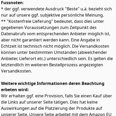
Fussnoten
:
platzsparendes Wunder, dass auch in kleinen
Wohnräumen den perfekten Platz findet
* der ggf. verwendete Ausdruck "Beste" u.ä. bezieht sich
TURBOWASH 360°: gründliche Reinigung in nur 39
nur auf unsere ggf. subjektive persönliche Meinung.
Minuten mit 3D-Multi-Spray-Technologie und
** "Kostenfreie Lieferung" bedeutet, dass dies unter
multidirektionalen Düsen für zusätzliche Pflege
gegebenen Voraussetzungen zum Zeitpunkt des
AI DD: LG AI Direct Drive erkennt nicht nur das Gewicht
Datenabrufs vom entsprechenden Anbieter möglich ist,
der Wäsche, sondern auch die Empfindlichkeit des
aber nicht garantiert werden kann. Eine Angabe in
Stoffes, und wählt eigenständig den optimalen
Echtzeit ist technisch nicht möglich. Die Versandkosten
Waschgang für das jeweilige Gewebe mit 18 %** mehr
Faserschutz
können unter bestimmten Umständen (abweichender
STEAM: die LG Waschtrockner beseitigt dank dem
Anbieter, Lieferort etc.) unterschiedlich sein. Es gelten die
Programm Allergy Care mit tiefenreinigendem Dampf
letztendlich im weiteren Bestellprozess angezeigten
99,9 % aller Allergene *, wie z. B. Hausstaubmilben, die
Versandkosten.
Allergien oder Atemprobleme verursachen können
WASCHTROCKNER KOMBI: mit der Waschmaschinen-
Weitere wichtige Informationen deren Beachtung
Trockner-Kombination von LG können Sie problemlos
erbeten wird:
mehr Zeit mit Ihrer Familie verbringen, indem Sie Zeit
beim Wäschewaschen sparen, Platz in der Wohnung
Wir erhalten ggf. eine Provision, falls Sie einen Kauf über
sparen und mehr Raum schaffen
die Links auf unserer Seite tätigen. Dies hat keine
GRÖßERE KAPAZITÄT: größere Kapazität im gleichen
Auswirkungen auf die Platzierung der Produkte auf
Raum, gönnen Sie sich eine größere Waschtrommel –
unserer Seite. Unsere Seite arbeitet mit dem Amazon EU