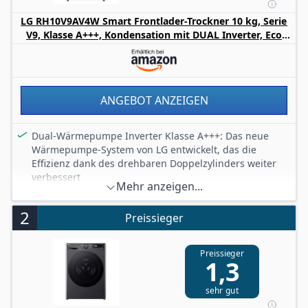
LG RH10V9AV4W Smart Frontlader-Trockner 10 kg, Serie
V9, Klasse A+++, Kondensation mit DUAL Inverter, Eco
Hybrid, selbstreinigender Kondensator, Allergy Care, Wi-
Fi, Weiß
ANGEBOT ANZEIGEN
Dual-Wärmepumpe Inverter Klasse A+++: Das neue
Wärmepumpe-System von LG entwickelt, das die
Effizienz dank des drehbaren Doppelzylinders weiter
verbessert
Mehr anzeigen...
Schonende Trocknung bei niedriger Temperatur: Dieser
Trockner verwendet konstante und weniger aggressive
2
Preissieger
Temperaturen, um das Risiko von Schrumpfen oder
Verfilzen von Geweben zu vermeiden
ECO HYBRID-TECHNOLOGIE: Je nach Ihren
Preissieger
1,3
Bedürfnissen können Sie wählen, ob Sie die Kleidung
mit dem Eco-Modus trocknen oder die
sehr gut
Trocknungszeiten mit dem Turbo-Modus
beschleunigen