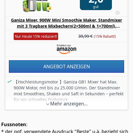
SICHER: Dieser Mixer verfügt über ein 3-Wege-
gut
Schutzsystem bestehend aus einer
Behälterverriegelung, Motorwärmeschutz und
Ganiza Mixer, 900W Mini Smoothie Maker, Standmixer
Motorkühlung
mit 3 Tragbare Mixbechern(2×500ml & 1×700ml),
LEICHT ZU REINIGEN: Alle Teile, wie Behälter, Deckel
Vierklingenklinge aus Edelstahl, BPA-Frei, Leicht zu
und Klingen, können einfach auseinandergenommen
39,99 €
Nur Heute 15% reduziert!
(15% Rabatt!)
Reinigen, Blender elektrisch für Shake, Smoothie
und direkt in die Spülmaschine gegeben werden
ANGEBOT ANZEIGEN
【Hochleistungsmotor 】Ganiza GB1 Mixer hat Max.
900W Motor, mit bis zu 25.000 U/min. Der Standmixer
mixt Smoothies, Shakes und Saft in Sekunden – perfekt
für ein schnelles Frühstück
Mehr anzeigen...
【Professionelles Mixen】Lebensmittelechte 4-Blatt-
304er-Edelstahlklingen zerkleinern Obst, Gemüse,
Nüsse und Eis mühelos – für cremige Smoothies und
Fussnoten
:
Shakes in Sekunden
* der ggf. verwendete Ausdruck "Beste" u.ä. bezieht sich
【Mehr Sicherheit】Ganiza Mixer startet nur bei