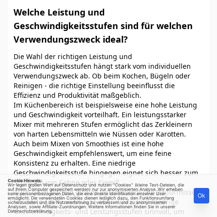
Welche Leistung und
Geschwindigkeitsstufen sind für welchen
Verwendungszweck ideal?
Die Wahl der richtigen Leistung und
Geschwindigkeitsstufen hängt stark vom individuellen
Verwendungszweck ab. Ob beim Kochen, Bügeln oder
Reinigen - die richtige Einstellung beeinflusst die
Effizienz und Produktivität maßgeblich.
Im Küchenbereich ist beispielsweise eine hohe Leistung
und Geschwindigkeit vorteilhaft. Ein leistungsstarker
Mixer mit mehreren Stufen ermöglicht das Zerkleinern
von harten Lebensmitteln wie Nüssen oder Karotten.
Auch beim Mixen von Smoothies ist eine hohe
Geschwindigkeit empfehlenswert, um eine feine
Konsistenz zu erhalten. Eine niedrige
Geschwindigkeitsstufe hingegen eignet sich besser zum
Cookie Hinweis:
Schlagen von Sahne oder Eiweiß.
Wir legen großen Wert auf Datenschutz und nutzen "Cookies" (kleine Text-Dateien, die
auf Ihrem Computer gespeichert werden) nur zur anonymisierten Analyse. Wir erheben
Auch beim Bügeln gibt es unterschiedliche Bedürfnisse.
keine personenbezogenen Daten, die eine direkte Identifikation einzelner User
Ok
ermöglicht. Die verwendeten Cookies dienen lediglich dazu, den Funktionsumfang
Für zarte Stoffe wie Seide oder Wolle sind niedrige
sicherzustellen und die Nutzererfahrung zu verbessern und zu anonymisierten
Analysen, sowie Affiliate-Zuordnungen. Weitere Informationen finden Sie in unserer
Geschwindigkeits- und Leistungsstufen sinnvoll, um
Datenschutzerklärung
.