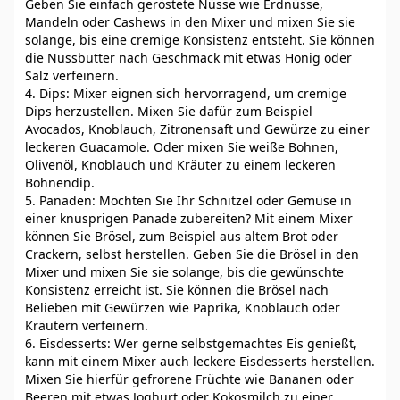
Geben Sie einfach geröstete Nüsse wie Erdnüsse,
Mandeln oder Cashews in den Mixer und mixen Sie sie
solange, bis eine cremige Konsistenz entsteht. Sie können
die Nussbutter nach Geschmack mit etwas Honig oder
Salz verfeinern.
4. Dips: Mixer eignen sich hervorragend, um cremige
Dips herzustellen. Mixen Sie dafür zum Beispiel
Avocados, Knoblauch, Zitronensaft und Gewürze zu einer
leckeren Guacamole. Oder mixen Sie weiße Bohnen,
Olivenöl, Knoblauch und Kräuter zu einem leckeren
Bohnendip.
5. Panaden: Möchten Sie Ihr Schnitzel oder Gemüse in
einer knusprigen Panade zubereiten? Mit einem Mixer
können Sie Brösel, zum Beispiel aus altem Brot oder
Crackern, selbst herstellen. Geben Sie die Brösel in den
Mixer und mixen Sie sie solange, bis die gewünschte
Konsistenz erreicht ist. Sie können die Brösel nach
Belieben mit Gewürzen wie Paprika, Knoblauch oder
Kräutern verfeinern.
6. Eisdesserts: Wer gerne selbstgemachtes Eis genießt,
kann mit einem Mixer auch leckere Eisdesserts herstellen.
Mixen Sie hierfür gefrorene Früchte wie Bananen oder
Beeren mit etwas Joghurt oder Kokosmilch zu einer