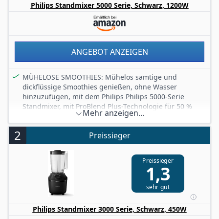
Philips Standmixer 5000 Serie, Schwarz, 1200W
ANGEBOT ANZEIGEN
MÜHELOSE SMOOTHIES: Mühelos samtige und
dickflüssige Smoothies genießen, ohne Wasser
hinzuzufügen, mit dem Philips Philips 5000-Serie
Standmixer, mit ProBlend Plus-Technologie für 50 %
Mehr anzeigen...
mehr Leistung (1)
PROBLEND PLUS-TECHNOLOGIE: Der 1200 W ProBlend
2
Preissieger
Plus-Motor verwandelt mühelos zähe Zutaten in seidig-
zarte Texturen, mit ProBlend Plus-Klingen und
geripptem Behälter für optimale Zirkulation
Preissieger
1,3
GROSSES FASSUNGSVERMÖGEN FÜR FAMILIEN: Mit 2L
Fassungsvermögen und 1,5L Arbeitsvolumen ist dieser
sehr gut
Mixer perfekt geeignet, um gesunde und köstliche
Smoothies für die ganze Familie zuzubereiten
Philips Standmixer 3000 Serie, Schwarz, 450W
BLEND-AND-GO-BECHER: Mixen Sie direkt im Becher