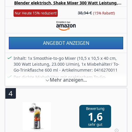
Blender elektrisch, Shake Mixer 300 Watt Leistung,
– entdecken Sie inspirierende, auf Sie zugeschnittene
Tritan-Kunststoff Flasche 600ml, auslaufsicherer
Rezepte mit Schritt-für-Schritt-Anleitung
38,94 €
Nur Heute 15% reduziert!
(15% Rabatt!)
Schraubdeckel, rutschfeste Füße, Silber/Schwarz
Lieferumfang: Standmixer, spülmaschinenfester
Kunststoffbehälter, mobile Trinkflasche
ANGEBOT ANZEIGEN
Inhalt: 1x Smoothie-to-go Mixer (10,5 x 10,5 x 40 cm,
300 Watt Leistung, 23.000 U/min), 1x Mixbehälter/ To-
Go-Trinkflasche 600 ml - Artikelnummer: 0416270011
Der dichte Mixbehälter mit praktischem To-Go-
Mehr anzeigen...
Trinkdeckel hat eine Skala und ist aus TRITAN-
Kunststoff. Alle abnehmbaren Teile sind
4
spülmaschinenfest
Mit dem 4-flügligen Edelstahlmesser und den
leistungsstarken Motor kann der als Smoothie Maker
Bewertung
1,6
oder Shake Mixer zur einfachen Zubereitung von
Frucht-Smoothies oder Shakes eingesetzt werden
sehr gut
Ideal geeignet zum Mixen und Zerkleinern von Nüssen