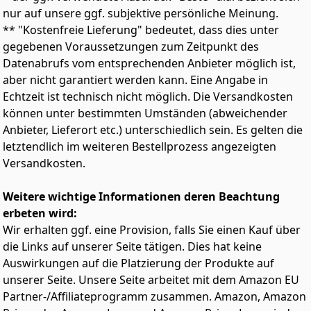
korrekter Montage aller Teile. Lüfter an Unter- und
nur auf unsere ggf. subjektive persönliche Meinung.
Rückseite leiten die Wärme schnell ab. Vier rutschfeste
** "Kostenfreie Lieferung" bedeutet, dass dies unter
Silikonpads sorgen für Stabilität während des Betriebs
gegebenen Voraussetzungen zum Zeitpunkt des
【Leicht zu Reinigen】Die vierblättrigen Klingen sind
Datenabrufs vom entsprechenden Anbieter möglich ist,
abwaschbar. Der Tragbecher und der Deckel sind
aber nicht garantiert werden kann. Eine Angabe in
spülmaschinengeeignet - für eine schnelle und
Echtzeit ist technisch nicht möglich. Die Versandkosten
mühelose Reinigung
können unter bestimmten Umständen (abweichender
【Große Kapazität & To-Go-Design】Inkl. 700 ml und 2x
500 ml Trinkbecher mit Deckeln – ideal für Büro, Gym
Anbieter, Lieferort etc.) unterschiedlich sein. Es gelten die
oder unterwegs. Alle Teile BPA-frei und sicher für Ihre
letztendlich im weiteren Bestellprozess angezeigten
Gesundheit
Versandkosten.
Weitere wichtige Informationen deren Beachtung
erbeten wird:
Wir erhalten ggf. eine Provision, falls Sie einen Kauf über
die Links auf unserer Seite tätigen. Dies hat keine
Auswirkungen auf die Platzierung der Produkte auf
unserer Seite. Unsere Seite arbeitet mit dem Amazon EU
Partner-/Affiliateprogramm zusammen. Amazon, Amazon