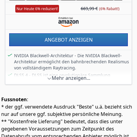
2.1b, DisplayPort 2.1b, Metall Rückplatte
aktuellsten Treiber zu installieren.
669,99 €
Nur Heute 6% reduziert!
(6% Rabatt!)
ANGEBOT ANZEIGEN
NVIDIA Blackwell-Architektur - Die NVIDIA Blackwell-
Architektur ermöglicht den bahnbrechenden Realismus
von vollständigem Raytracing.
DLSS 4 - DLSS ist eine revolutionäre Sammlung
Mehr anzeigen...
neuronaler Rendering-Technologien, die AI nutzt, um
die FPS zu erhöhen, die Latenz zu reduzieren und die
Bildqualität zu verbessern.
Fussnoten
:
GDDR7 - GDDR7 ist die nächste Generation von
* der ggf. verwendete Ausdruck "Beste" u.ä. bezieht sich
Grafikspeicher, die höhere Geschwindigkeiten und
verbesserte Energieeffizienz bietet.
nur auf unsere ggf. subjektive persönliche Meinung.
SHADOW Serie - Die MSI SHADOW bietet ein auf
** "Kostenfreie Lieferung" bedeutet, dass dies unter
Leistung ausgerichtetes Design, um dir das optimale
gegebenen Voraussetzungen zum Zeitpunkt des
Gaming-Erlebnis zu bieten. Sie ist die ideale Wahl,
Datenabrufs vom entsprechenden Anbieter möglich ist,