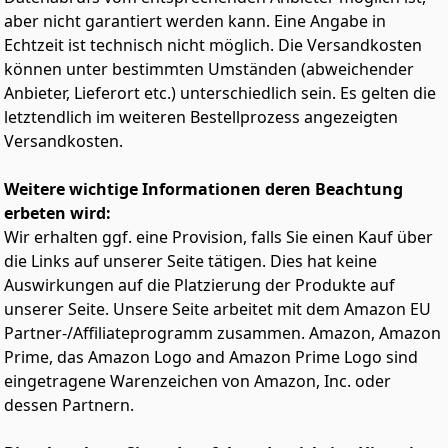
wenn du dein System aufrüsten oder ein neues System
aber nicht garantiert werden kann. Eine Angabe in
zusammenstellen möchtest.
Echtzeit ist technisch nicht möglich. Die Versandkosten
Empfohlen wird ein Netzteil mit min. 600W und die
können unter bestimmten Umständen (abweichender
aktuellsten Treiber zu installieren.
Anbieter, Lieferort etc.) unterschiedlich sein. Es gelten die
letztendlich im weiteren Bestellprozess angezeigten
Versandkosten.
Weitere wichtige Informationen deren Beachtung
erbeten wird:
Wir erhalten ggf. eine Provision, falls Sie einen Kauf über
die Links auf unserer Seite tätigen. Dies hat keine
Auswirkungen auf die Platzierung der Produkte auf
unserer Seite. Unsere Seite arbeitet mit dem Amazon EU
Partner-/Affiliateprogramm zusammen. Amazon, Amazon
Prime, das Amazon Logo and Amazon Prime Logo sind
eingetragene Warenzeichen von Amazon, Inc. oder
dessen Partnern.