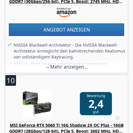
GDDR7 (30Gbps/256-bit), PCIe 5, Boost: 2745 MHz, HDMI
2.1b, DisplayPort 2.1b
ANGEBOT ANZEIGEN
NVIDIA Blackwell-Architektur - Die NVIDIA Blackwell-
Architektur ermöglicht den bahnbrechenden Realismus
von vollständigem Raytracing.
DLSS 4 - DLSS ist eine revolutionäre Sammlung
Mehr anzeigen...
neuronaler Rendering-Technologien, die AI nutzt, um
die FPS zu erhöhen, die Latenz zu reduzieren und die
10
Bildqualität zu verbessern.
GDDR7 - GDDR7 ist die nächste Generation von
Grafikspeicher, die höhere Geschwindigkeiten und
Bewertung
2,4
verbesserte Energieeffizienz bietet.
GAMING Serie - Die GAMING Serie verbindet einen
gut
kraftvollen Look mit fortschrittlicher Kühltechnik,
wodurch sie zu deinem perfekten Partner für
MSI GeForce RTX 5060 Ti 16G Shadow 2X OC Plus - 16GB
anspruchvolles Gaming wird.
GDDR7 (28Gbps/128-bit), PCIe 5, Boost: 2602 MHz, HDMI
Empfohlen wird ein Netzteil mit min. 850W und die