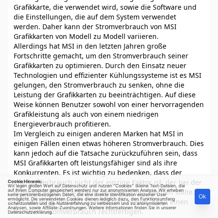
Grafikkarte, die verwendet wird, sowie die Software und
die Einstellungen, die auf dem System verwendet
werden. Daher kann der Stromverbrauch von MSI
Grafikkarten von Modell zu Modell variieren.
Allerdings hat MSI in den letzten Jahren große
Fortschritte gemacht, um den Stromverbrauch seiner
Grafikkarten zu optimieren. Durch den Einsatz neuer
Technologien und effizienter Kühlungssysteme ist es MSI
gelungen, den Stromverbrauch zu senken, ohne die
Leistung der Grafikkarten zu beeinträchtigen. Auf diese
Weise können Benutzer sowohl von einer hervorragenden
Grafikleistung als auch von einem niedrigen
Energieverbrauch profitieren.
Im Vergleich zu einigen anderen Marken hat MSI in
einigen Fällen einen etwas höheren Stromverbrauch. Dies
kann jedoch auf die Tatsache zurückzuführen sein, dass
MSI Grafikkarten oft leistungsfähiger sind als ihre
Konkurrenten. Es ist wichtig zu bedenken, dass der
Energieverbrauch nicht der einzige Faktor ist, der bei der
Cookie Hinweis:
Wir legen großen Wert auf Datenschutz und nutzen "Cookies" (kleine Text-Dateien, die
auf Ihrem Computer gespeichert werden) nur zur anonymisierten Analyse. Wir erheben
Auswahl einer Grafikkarte berücksichtigt werden sollte.
keine personenbezogenen Daten, die eine direkte Identifikation einzelner User
Ok
ermöglicht. Die verwendeten Cookies dienen lediglich dazu, den Funktionsumfang
Die Leistung, die MSI Grafikkarten bieten, kann einen
sicherzustellen und die Nutzererfahrung zu verbessern und zu anonymisierten
Analysen, sowie Affiliate-Zuordnungen. Weitere Informationen finden Sie in unserer
höheren Stromverbrauch rechtfertigen.
Datenschutzerklärung
.