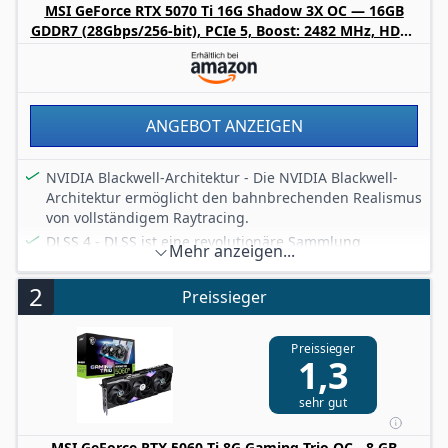
MSI GeForce RTX 5070 Ti 16G Shadow 3X OC — 16GB
GDDR7 (28Gbps/256-bit), PCIe 5, Boost: 2482 MHz, HDMI
2.1b, DisplayPort 2.1b
ANGEBOT ANZEIGEN
NVIDIA Blackwell-Architektur - Die NVIDIA Blackwell-
Architektur ermöglicht den bahnbrechenden Realismus
von vollständigem Raytracing.
DLSS 4 - DLSS ist eine revolutionäre Sammlung
Mehr anzeigen...
neuronaler Rendering-Technologien, die AI nutzt, um
die FPS zu erhöhen, die Latenz zu reduzieren und die
2
Preissieger
Bildqualität zu verbessern.
GDDR7 - GDDR7 ist die nächste Generation von
Grafikspeicher, die höhere Geschwindigkeiten und
Preissieger
1,3
verbesserte Energieeffizienz bietet.
SHADOW Serie - Die MSI SHADOW bietet ein auf
sehr gut
Leistung ausgerichtetes Design, um dir das optimale
Gaming-Erlebnis zu bieten. Sie ist die ideale Wahl,
MSI GeForce RTX 5060 Ti 8G Gaming Trio OC - 8 GB