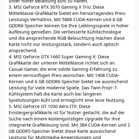
unter hoher Belastung kühl zu halten.
3. MSI GeForce RTX 3070 Gaming X Trio: Diese
Mittelklasse-Grafikkarte bietet ein hervorragendes Preis-
Leistungs-Verhältnis. Mit 5888 CUDA-Kernen und 8 GB
GDDR6-Speicher können Sie Ihre Lieblingsspiele in hoher
Auflösung genießen. Die verbesserte Kühltechnologie
und die ansprechende RGB-Beleuchtung machen diese
Karte nicht nur leistungsstark, sondern auch optisch
ansprechend.
4. MSI GeForce GTX 1660 Super Gaming X: Diese
Grafikkarte der unteren Mittelklasse richtet sich an
Casual-Gamer, die eine solide Gaming-Erfahrung zu
einem vernünftigen Preis wünschen. Mit 1408 CUDA-
Kernen und 6 GB GDDR6-Speicher bietet sie ausreichend
Leistung für viele moderne Spiele. Das Twin-Frozr-7-
Kühlsystem hält die Karte auch bei längeren
Spielsitzungen kühl und ermöglicht eine leise Nutzung.
5. MSI GeForce GT 1030 Aero ITX: Diese
Einsteigergrafikkarte ist für Nutzer gedacht, die auf der
Suche nach einem kostengünstigen Upgrade für ihre
integrierte Grafiklösung sind. Mit 384 CUDA-Kernen und 2
GB GDDR5-Speicher bietet diese Karte ausreichend
Leistung für Multimedia-Anwendungen und