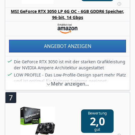
wodurch sie zu deinem perfekten Partner für
MSI GeForce RTX 3050 LP 6G OC - 6GB GDDR6 Speicher,
anspruchvolles Gaming wird.
96-bit, 14 Gbps
Empfohlen wird ein Netzteil mit min. 550W und die
aktuellsten Treiber zu installieren.
ANGEBOT ANZEIGEN
Die GeForce RTX 3050 ist mit der starken Grafikleistung
der NVIDIA Ampere Architektur ausgestattet
LOW PROFILE - Das Low-Profile-Design spart mehr Platz
und ist optimal für kleinere Systeme geeignet.
Mehr anzeigen...
DisplayPort x 1 (v1.4a) HDMI x 2 (unterstützt 4K@120Hz
wie in HDMI 2.1 spezifiziert)
7
Boost: 1492 MHz; 6GB GDDR6
Die 2 Slot-Karte (PCIe 4.0 x8) wiegt nur 311 Gramm und
Bewertung
hat eine empfohlene PSU-Leistung von 300Watt oder
2,0
mehr (8-Pin, 70W Leistungsaufnahme).
gut