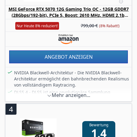
wodurch sie zu deinem perfekten Partner für
MSI GeForce RTX 5070 12G Gaming Trio OC - 12GB GDDR7
anspruchvolles Gaming wird.
(28Gbps/192-bit), PCIe 5, Boost: 2610 MHz, HDMI 2.1b,
Empfohlen wird ein Netzteil mit min. 600W und die
DisplayPort 2.1b
aktuellsten Treiber zu installieren.
799,00 €
Nur Heute 8% reduziert!
(8% Rabatt!)
ANGEBOT ANZEIGEN
NVIDIA Blackwell-Architektur - Die NVIDIA Blackwell-
Architektur ermöglicht den bahnbrechenden Realismus
von vollständigem Raytracing.
DLSS 4 - DLSS ist eine revolutionäre Sammlung
Mehr anzeigen...
neuronaler Rendering-Technologien, die AI nutzt, um
die FPS zu erhöhen, die Latenz zu reduzieren und die
4
Bildqualität zu verbessern.
GDDR7 - GDDR7 ist die nächste Generation von
Grafikspeicher, die höhere Geschwindigkeiten und
Bewertung
1,4
verbesserte Energieeffizienz bietet.