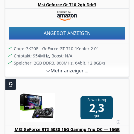
Msi Geforce Gt 710 2gb Ddr3
wenn du dein System aufrüsten oder ein neues System
zusammenstellen möchtest.
Empfohlen wird ein Netzteil mit min. 550W und die
aktuellsten Treiber zu installieren.
ANGEBOT ANZEIGEN
Chip: GK208 - GeForce GT 710 "Kepler 2.0"
Chiptakt: 954MHz, Boost: N/A
Speicher: 2GB DDR3, 800MHz, 64bit, 12.8GB/s
Mehr anzeigen...
9
Bewertung
2,3
gut
MSI GeForce RTX 5080 16G Gaming Trio OC — 16GB