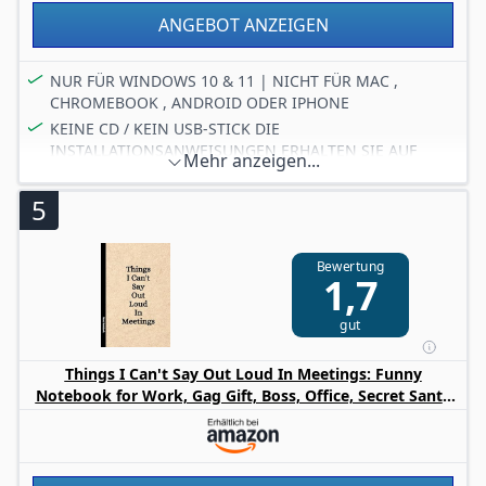
ANGEBOT ANZEIGEN
NUR FÜR WINDOWS 10 & 11 | NICHT FÜR MAC ,
CHROMEBOOK , ANDROID ODER IPHONE
KEINE CD / KEIN USB-STICK DIE
INSTALLATIONSANWEISUNGEN ERHALTEN SIE AUF
Mehr anzeigen...
EINEM SCHREIBEN
Aktivierungsinformationen zudem auf Ihrer Rechnung
5
Diese Suite enthält folgende Produkte: Word , Excel ,
Powerpoint , Outlook , OneNote & Access
Bewertung
Bitte Installationsanweisungen beachten und bei
1,7
Problemen unseren Support kontaktieren.
Bitte beachten Sie für Updates zur Bestellung Ihr
gut
Amazon-Postfach unter Mein Konto > Message-Center >
Käufer-/Verkäufer-Nachrichten
Things I Can't Say Out Loud In Meetings: Funny
Notebook for Work, Gag Gift, Boss, Office, Secret Santa
Gift for Coworker (Lined Journal with Quotes)