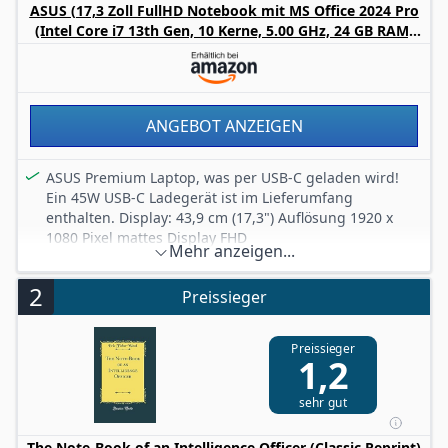
ASUS (17,3 Zoll FullHD Notebook mit MS Office 2024 Pro
(Intel Core i7 13th Gen, 10 Kerne, 5.00 GHz, 24 GB RAM,
1000 GB SSD, Intel UHD, HDMI, BT, Webcam, USB-C/3.0,
WLAN, Windows 11 Prof) #8466
ANGEBOT ANZEIGEN
ASUS Premium Laptop, was per USB-C geladen wird!
Ein 45W USB-C Ladegerät ist im Lieferumfang
enthalten. Display: 43,9 cm (17,3") Auflösung 1920 x
1080 Pixel mattes Display FHD
Mehr anzeigen...
Intel Core i7 1355U der 13. Generation (10-Kerne) 5.00
GHz / 24 GB DDR4 RAM / 1000 GB SSD (superschnelle
2
Preissieger
NVME SSD, über 2000 MB/s)
Software: Windows 11 Pro (Vollversion) + MS Office 2024
Professional Plus Vollversion (kein Abo nötig!
Preissieger
1,2
unbegrenzte Laufzeit)
Anschlüsse: 1x HDMI 1.4b, 2x USB-C (über einen davon
sehr gut
wird das Laptop geladen), 3x USB-A 3.0 (5Gb/​s), 1x
Klinke (Audio)
The Note-Book of an Intelligence Officer (Classic Reprint)