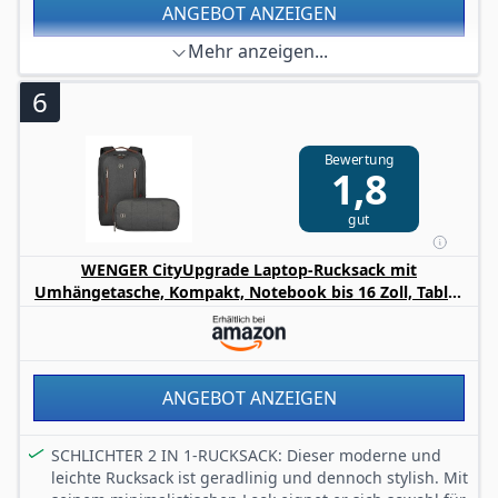
ANGEBOT ANZEIGEN
Mehr anzeigen...
6
Bewertung
1,8
gut
WENGER CityUpgrade Laptop-Rucksack mit
Umhängetasche, Kompakt, Notebook bis 16 Zoll, Tablet
bis 12 Zoll, 15 l, Damen Herren, Business Uni Schule
Reisen, Grau, 606489
ANGEBOT ANZEIGEN
SCHLICHTER 2 IN 1-RUCKSACK: Dieser moderne und
leichte Rucksack ist geradlinig und dennoch stylish. Mit