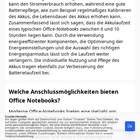
kann den Stromverbrauch erhöhen, während eine gute
Batteriepflege, wie zum Beispiel regelmäßiges Kalibrieren
des Akkus, die Lebensdauer des Akkus erhöhen kann.
Zusammenfassend lässt sich sagen, dass die Akkulaufzeit
eines typischen Office-Notebooks zwischen 6 und 10
Stunden liegen kann. Durch die Verwendung
energieeffizienter Komponenten, die Optimierung der
Energieeinstellungen und die Auswahl des richtigen
Energiesparmodus lässt sich die Laufzeit weiter
verlängern. Die individuelle Nutzung und Pflege des
Akkus tragen ebenfalls zur Verbesserung der
Batterielaufzeit bei.
Welche Anschlussmöglichkeiten bieten
Office Notebooks?
Moderne Office-Notebooks bieten eine Vielzahl von
Cookie Hinweis:
Anschlussmöglichkeiten, die den unterschiedlichen
Wir legen großen Wert auf Datenschutz und nutzen "Cookies" (kleine Text-Dateien, die
auf Ihrem Computer gespeichert werden) nur zur anonymisierten Analyse. Wir erheben
Bedürfnissen der Benutzer gerecht werden. Diese
keine personenbezogenen Daten, die eine direkte Identifikation einzelner User
Ok
ermöglicht. Die verwendeten Cookies dienen lediglich dazu, den Funktionsumfang
Anschlüsse ermöglichen es, externe Geräte wie Monitore,
sicherzustellen und die Nutzererfahrung zu verbessern und zu anonymisierten
Analysen, sowie Affiliate-Zuordnungen. Weitere Informationen finden Sie in unserer
Drucker, Tastaturen und andere Peripheriegeräte
Datenschutzerklärung
.