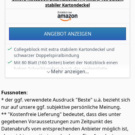
nichts mehr im Weg
stabiler Kartondeckel
Windows 11 Prof. 64-Bit ist mit allen Treibern installiert,
außerdem installiert shinobee ihnen kostenlos ein
Microsoft Office Paket als Vollversion
ANGEBOT ANZEIGEN
Collegeblock mit extra stabilem Kartondeckel und
schwarzer Doppelspiralbindung
Mit 80 Blatt (160 Seiten) bietet der Notizblock einen
hohen Schreibkomfort durch das seidenglatte,
Mehr anzeigen...
hochweiße Optik Paper - für leichtes Schreiben und
optimale Schreibergebnisse
Liniert mit Rand Kopfzeile und To-Do Spalte zum
Fussnoten
:
optimalen Strukturieren der Notizen, dank der
* der ggf. verwendete Ausdruck "Beste" u.ä. bezieht sich
Eckmarkierungen mit der kostenlosen Scribzee App
kompatibel
nur auf unsere ggf. subjektive persönliche Meinung.
Durch die extra-feine Mikroperforation können die
** "Kostenfreie Lieferung" bedeutet, dass dies unter
Blätter sauber herausgetrennt werden
gegebenen Voraussetzungen zum Zeitpunkt des
1er Pack bestehend aus einem Notebook A4 liniert, 160
Datenabrufs vom entsprechenden Anbieter möglich ist,
Seiten