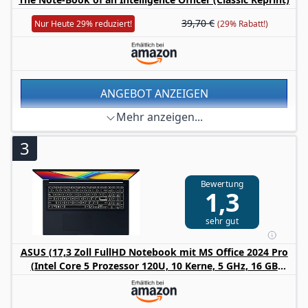
Tastaturbeleuchtung, superleichte 2kg, FullHD Display,
Wi-Fi 6 (WLAN 802.11a/​b/​g/​n/​ac/​ax, 2x2), Bluetooth 5.2,
39,70 €
Nur Heute 29% reduziert!
(29% Rabatt!)
Intel UHD Graphics, deutschsprachige Tastatur,
Webcam
ANGEBOT ANZEIGEN
Mehr anzeigen...
3
Bewertung
1,3
sehr gut
ASUS (17,3 Zoll FullHD Notebook mit MS Office 2024 Pro
(Intel Core 5 Prozessor 120U, 10 Kerne, 5 GHz, 16 GB
DDR5 RAM, 1000 GB SSD,HDMI, BT, Webcam, USB-C/3.0,
WLAN, Windows 11 Prof) #8509