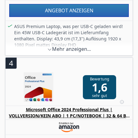
ANGEBOT ANZEIGEN
ASUS Premium Laptop, was per USB-C geladen wird!
Ein 45W USB-C Ladegerät ist im Lieferumfang
enthalten. Display: 43,9 cm (17,3") Auflösung 1920 x
1080 Pixel mattes Display FHD
Mehr anzeigen...
Neuer Intel Core 5 Prozessor der 14. Generation (10-
Kerne) mit 5 GHz / 16 GB DDR5 RAM / 1000 GB SSD
4
(superschnelle NVME SSD, über 2000 MB/s)
Software: Windows 11 Pro (Vollversion) + MS Office 2024
Professional Plus Vollversion (kein Abo nötig!
Bewertung
1,6
unbegrenzte Laufzeit)
Anschlüsse: 1x HDMI 1.4b, 2x USB-C (über einen davon
sehr gut
wird das Laptop geladen), 3x USB-A 3.0 (5Gb/​s), 1x
Klinke (Audio)
Microsoft Office 2024 Professional Plus |
superleichte 2kg, 17" FullHD Display, Wi-Fi 6 (WLAN
VOLLVERSION/KEIN ABO | 1 PC/NOTEBOOK | 32 & 64 Bit
802.11a/​b/​g/​n/​ac/​ax, 2x2), Bluetooth 5.2, Intel Graphics,
| Online Aktivierungsschlüssel
deutschsprachige Tastatur, Webcam