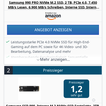
Samsung 990 PRO NVMe M.2 SSD, 2 TB, PCIe 4.0, 7.450
MB/s Lesen, 6.900 MB/s Schreiben, Interne SSD, Interne
SSD für Gaming und Videobearbeitung, Schwarz, MZ-
V9P2T0BW
ANGEBOT ANZEIGEN
Leistungsstarke PCIe 4.0 NVMe SSD für High-End-
Gaming auf dem PC sowie für 4K-Video- und 3D-
Bearbeitung, Datenanalyse und mehr
Atemberaubende Geschwindigkeit: Sequentielle
Mehr anzeigen...
Lese-/Schreibgeschwindigkeiten von bis zu 7.450 MB/s
bzw. 6.900 MB/s bei allen Varianten von 1 bis 4 TB
2
Preissieger
Speicherkapazität
Hohe Zuverlässigkeit und lang anhaltende Leistung
dank Heat Spreader und Dynamic Thermal Guard-
Preissieger
1,2
Technologie zum Schutz vor Überhitzung
Speicherkapazitäten von bis zu 4 TB im kompakten M.2-
sehr gut
Formfaktor (2280), Ideal für leistungsstarke
(Gaming-)PCs und Notebooks/Ultrabooks
Samsung SSD 990, Interne M.2 NVMe SSD Festplatte, 2TB,