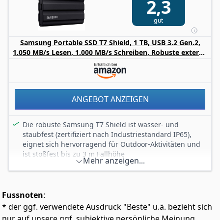
2,3
Kompatibel und vielseitig dank umfangreicher
Kompatibilitätstests mit gängigen Chipsätzen,
gut
Mainboards, NAS-Systemen und Video-
Aufahmegeräten
Samsung Portable SSD T7 Shield, 1 TB, USB 3.2 Gen.2,
Upgrade ganz leicht: Einfache Übertragung der Daten
1.050 MB/s Lesen, 1.000 MB/s Schreiben, Robuste externe
von Ihrer alten Festplatte auf die SSD dank kostenloser
Festplatte Outdoor für Mac, PC und Smartphone,
Samsung Data Migration Software - Magician
Schwarz, MU-PE1T0S/EU
ANGEBOT ANZEIGEN
Die robuste Samsung T7 Shield ist wasser- und
staubfest (zertifiziert nach Industriestandard IP65),
eignet sich hervorragend für Outdoor-Aktivitäten und
ist stoßfest bis zu 3 m Fallhöhe
Mehr anzeigen...
Externe SSD speichert ideal Inhalte aus Foto und Video,
er ist kompatibel mit dem PC und Mac sowie
Smartphones (u.a. iPhone 15), Tablets, Smart-TVs und
Fussnoten
:
Spielekonsolen über die Anschlüsse USB Typ-C und
Typ-A
* der ggf. verwendete Ausdruck "Beste" u.ä. bezieht sich
Dank USB 3.2 Gen. 2 ist die Portable SSD mit 1.050 MB/s
nur auf unsere ggf. subjektive persönliche Meinung.