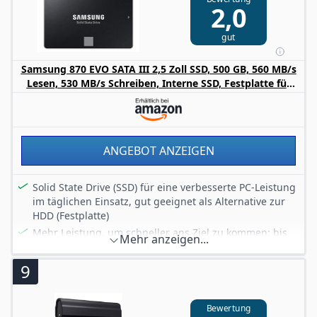
2,0
Kompatibel und vielseitig dank umfangreicher
Kompatibilitätstests mit gängigen Chipsätzen,
gut
Mainboards, NAS-Systemen und Video-
Aufahmegeräten
Samsung 870 EVO SATA III 2,5 Zoll SSD, 500 GB, 560 MB/s
Upgrade ganz leicht: Einfache Übertragung der Daten
Lesen, 530 MB/s Schreiben, Interne SSD, Festplatte für
von Ihrer alten Festplatte auf die SSD dank kostenloser
schnelle Datenübertragung, MZ-77E500B/EU
Samsung Data Migration Software - Magician
Intelligent TurboWrite Puffer für maximale
Schreibleistung bei langandauernden Arbeitslasten
ANGEBOT ANZEIGEN
Solid State Drive (SSD) für eine verbesserte PC-Leistung
im täglichen Einsatz, gut geeignet als Alternative zur
HDD (Festplatte)
Mehr Leistung, um schneller ans Ziel zu kommen: bis
Mehr anzeigen...
zu 3,6 Mal schneller als eine HDD (560 MB/s Lese-, 530
MB/s Schreibgeschwindigkeit)
9
Zuverlässigkeit, die überzeugt: Hohe Lebensdauer mit
150 Terabytes Written spezifizierter
Gesamtschreibdatenmenge (250 GB-Variante)
Bewertung