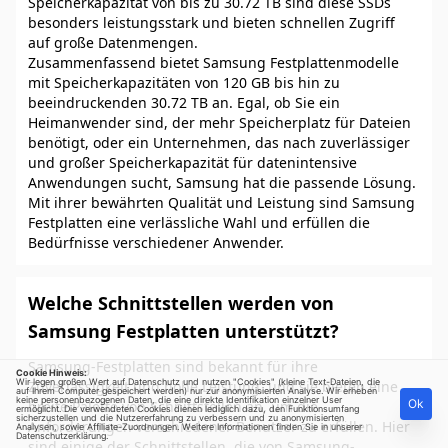
Speicherkapazität von bis zu 30.72 TB sind diese SSDs
besonders leistungsstark und bieten schnellen Zugriff
auf große Datenmengen.
Zusammenfassend bietet Samsung Festplattenmodelle
mit Speicherkapazitäten von 120 GB bis hin zu
beeindruckenden 30.72 TB an. Egal, ob Sie ein
Heimanwender sind, der mehr Speicherplatz für Dateien
benötigt, oder ein Unternehmen, das nach zuverlässiger
und großer Speicherkapazität für datenintensive
Anwendungen sucht, Samsung hat die passende Lösung.
Mit ihrer bewährten Qualität und Leistung sind Samsung
Festplatten eine verlässliche Wahl und erfüllen die
Bedürfnisse verschiedener Anwender.
Welche Schnittstellen werden von
Samsung Festplatten unterstützt?
Samsung-Festplatten sind bekannt für ihre
Cookie Hinweis:
Wir legen großen Wert auf Datenschutz und nutzen "Cookies" (kleine Text-Dateien, die
Zuverlässigkeit und hohe Leistung, und sie bieten eine
auf Ihrem Computer gespeichert werden) nur zur anonymisierten Analyse. Wir erheben
keine personenbezogenen Daten, die eine direkte Identifikation einzelner User
Ok
breite Palette von Schnittstellen an, um die
ermöglicht. Die verwendeten Cookies dienen lediglich dazu, den Funktionsumfang
sicherzustellen und die Nutzererfahrung zu verbessern und zu anonymisierten
Anforderungen verschiedener Benutzer zu erfüllen. Hier
Analysen, sowie Affiliate-Zuordnungen. Weitere Informationen finden Sie in unserer
Datenschutzerklärung
.
sind einige der Schnittstellen, die von Samsung-