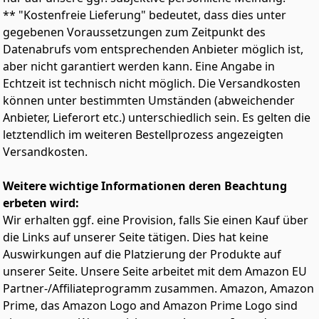
Datenübertragungsrate 9,5 Mal schneller als externe
** "Kostenfreie Lieferung" bedeutet, dass dies unter
Festplatten
gegebenen Voraussetzungen zum Zeitpunkt des
Das kompakte Gummigehäuse zeichnet sich durch
Datenabrufs vom entsprechenden Anbieter möglich ist,
geringe Hitzeleitfähigkeit und einem enormen 1TB/2TB
aber nicht garantiert werden kann. Eine Angabe in
Highspeed Speicher aus
Echtzeit ist technisch nicht möglich. Die Versandkosten
Samsung T7 Shield bietet einen optionalen
können unter bestimmten Umständen (abweichender
Passwortschutz auf Basis der AES 256-Bit
Hardwareverschlüsselung und Performance-
Anbieter, Lieferort etc.) unterschiedlich sein. Es gelten die
Optimierung mit der kostenlosen Samsung Magician
letztendlich im weiteren Bestellprozess angezeigten
Software
Versandkosten.
Die kostenlose Samsung Magician Software optimiert
für Sie die Leistungsfähigkeit und hält das Laufwerk
Weitere wichtige Informationen deren Beachtung
mit Updates immer auf dem neuesten Stand
erbeten wird:
Wir erhalten ggf. eine Provision, falls Sie einen Kauf über
die Links auf unserer Seite tätigen. Dies hat keine
Auswirkungen auf die Platzierung der Produkte auf
unserer Seite. Unsere Seite arbeitet mit dem Amazon EU
Partner-/Affiliateprogramm zusammen. Amazon, Amazon
Prime, das Amazon Logo and Amazon Prime Logo sind