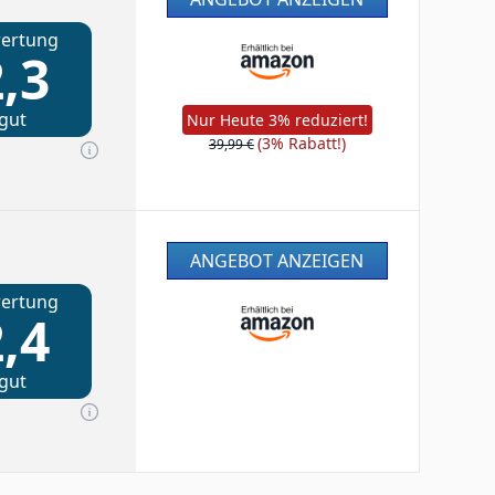
ertung
,3
gut
Nur Heute 3% reduziert!
(3% Rabatt!)
39,99 €
ANGEBOT ANZEIGEN
ertung
,4
gut