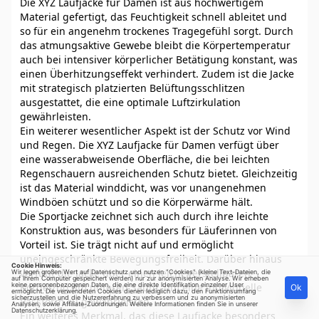
Die XYZ Laufjacke für Damen ist aus hochwertigem
Material gefertigt, das Feuchtigkeit schnell ableitet und
so für ein angenehm trockenes Tragegefühl sorgt. Durch
das atmungsaktive Gewebe bleibt die Körpertemperatur
auch bei intensiver körperlicher Betätigung konstant, was
einen Überhitzungseffekt verhindert. Zudem ist die Jacke
mit strategisch platzierten Belüftungsschlitzen
ausgestattet, die eine optimale Luftzirkulation
gewährleisten.
Ein weiterer wesentlicher Aspekt ist der Schutz vor Wind
und Regen. Die XYZ Laufjacke für Damen verfügt über
eine wasserabweisende Oberfläche, die bei leichten
Regenschauern ausreichenden Schutz bietet. Gleichzeitig
ist das Material winddicht, was vor unangenehmen
Windböen schützt und so die Körperwärme hält.
Die Sportjacke zeichnet sich auch durch ihre leichte
Konstruktion aus, was besonders für Läuferinnen von
Vorteil ist. Sie trägt nicht auf und ermöglicht
uneingeschränkte Bewegungsfreiheit. Darüber hinaus
Cookie Hinweis:
verfügt die Jacke über einen leicht verstellbaren
Wir legen großen Wert auf Datenschutz und nutzen "Cookies" (kleine Text-Dateien, die
auf Ihrem Computer gespeichert werden) nur zur anonymisierten Analyse. Wir erheben
keine personenbezogenen Daten, die eine direkte Identifikation einzelner User
Kordelzug am unteren Saum, um eine individuelle
Ok
ermöglicht. Die verwendeten Cookies dienen lediglich dazu, den Funktionsumfang
sicherzustellen und die Nutzererfahrung zu verbessern und zu anonymisierten
Passform zu gewährleisten.
Analysen, sowie Affiliate-Zuordnungen. Weitere Informationen finden Sie in unserer
Datenschutzerklärung
.
Ein weiteres Merkmal, das diese Laufjacke besonders