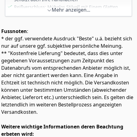
Reißverschluss: Mühelos Stilvoll mit Einem Glatten
Mehr anzeigen...
Reißverschluss für Einfaches Tragen und ein Elegantes
Aussehen. Reißverschlussgarage Verhindert Reibung.
Zwei Reißverschlusstaschen zum Schutz Ihrer
Fussnoten
:
Wichtigen Kleinigkeiten
* der ggf. verwendete Ausdruck "Beste" u.ä. bezieht sich
Schmale Passform: Erleben Sie ultimative
Bewegungsfreiheit mit Unserem Schmal Geschnittenen
nur auf unsere ggf. subjektive persönliche Meinung.
Design, das sich der Natürlichen Form Ihres Körpers
** "Kostenfreie Lieferung" bedeutet, dass dies unter
Anpasst und es zur Perfekten Wahl für Jede Aktivität
gegebenen Voraussetzungen zum Zeitpunkt des
oder Jedes Trainingsprogramm Macht
Datenabrufs vom entsprechenden Anbieter möglich ist,
Passend: Dieses Sportjacke ist Leicht, Bequem und
aber nicht garantiert werden kann. Eine Angabe in
Atmungsaktiv. Sportbekleidung für Damen, es lässt sich
Echtzeit ist technisch nicht möglich. Die Versandkosten
Perfekt mit Leggings oder Shorts mit Hoher Taille für
Einen Trendigen und Sportlichen Look Kombinieren
können unter bestimmten Umständen (abweichender
Vielseitig: für Jeden Anlass Geeignet. Sport Jacke
Anbieter, Lieferort etc.) unterschiedlich sein. Es gelten die
Damen Fitness; Laufjacke Damen Leicht; Gym Tops für
letztendlich im weiteren Bestellprozess angezeigten
Damen. Ideal für Gemütliche Spaziergänge,
Versandkosten.
Besorgungen oder Intensive Yoga- und
Trainingseinheiten
Weitere wichtige Informationen deren Beachtung
erbeten wird: