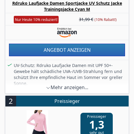
Rdruko Laufjacke Damen Sportjacke UV Schutz Jacke
Trainingsjacke Cyan M
31,99 €
Nur Heute 10% reduziert!
(10% Rabatt!)
ANGEBOT ANZEIGEN
UV-Schutz: Rdruko Laufjacke Damen mit UPF 50+-
Gewebe hält schädliche UVA-/UVB-Strahlung fern und
schützt Ihre empfindliche Haut im Sommer vor greller
Sonne.
Mehr anzeigen...
Bequemer Stoff: Diese Sportjacke ist leicht,
atmungsaktiv, schnelltrocknend und
2
Preissieger
feuchtigkeitsableitende Eigenschaften, die
Körperfeuchtigkeit absorbieren und Sie trocken halten.
Das 4-Wege-Stretchgewebe erhöht die Flexibilität und
Preissieger
1,3
ermöglicht uneingeschränkte Bewegung in alle
Richtungen.
sehr gut
Daumenlöcher und Rippbündchen: Die Trainingsjacke