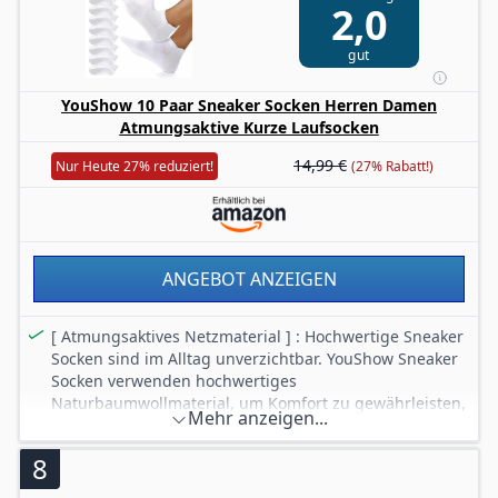
2,0
gut
YouShow 10 Paar Sneaker Socken Herren Damen
Atmungsaktive Kurze Laufsocken
14,99 €
Nur Heute 27% reduziert!
(27% Rabatt!)
ANGEBOT ANZEIGEN
[ Atmungsaktives Netzmaterial ] : Hochwertige Sneaker
Socken sind im Alltag unverzichtbar. YouShow Sneaker
Socken verwenden hochwertiges
Naturbaumwollmaterial, um Komfort zu gewährleisten,
Mehr anzeigen...
während das Netzdesign auf dem Fußrücken für
Atmungsaktivität sorgt und Ihren Füßen das ultimative
8
Komforterlebnis bietet.
[ Sportpartner ] : YouShow Sneaker Socken lösen