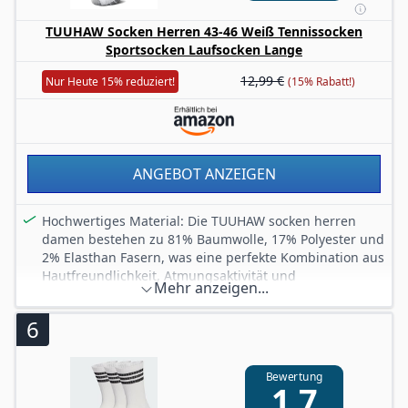
TUUHAW Socken Herren 43-46 Weiß Tennissocken
Sportsocken Laufsocken Lange
12,99 €
Nur Heute 15% reduziert!
(15% Rabatt!)
ANGEBOT ANZEIGEN
Hochwertiges Material: Die TUUHAW socken herren
damen bestehen zu 81% Baumwolle, 17% Polyester und
2% Elasthan Fasern, was eine perfekte Kombination aus
Hautfreundlichkeit, Atmungsaktivität und
Mehr anzeigen...
Schweißabsorption gewährleistet
Atmungsaktives Design: Tennissocken sind mit Mesh-
6
Luftlöchern ausgestattet, um die Luftzirkulation zu
verbessern und eine Überhitzung Ihrer Füße während
des Trainings zu verhindern, sodass Ihre Füße jederzeit
Bewertung
1,7
frisch bleiben