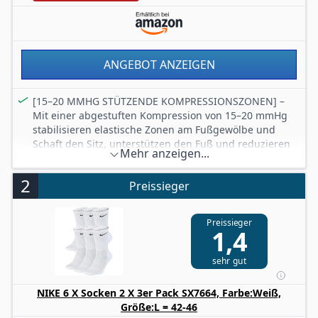
ANGEBOT ANZEIGEN
[15–20 MMHG STÜTZENDE KOMPRESSIONSZONEN] –
Mit einer abgestuften Kompression von 15–20 mmHg
stabilisieren elastische Zonen am Fußgewölbe und
Schaft den Sitz, unterstützen den Fuß und reduzieren
Mehr anzeigen...
störendes Verrutschen. Die Laufsocken mit
Kompression liegen als sportliche Stützstrümpfe sicher
2
Preissieger
an, ohne unnötig aufzutragen.
[BAMBUS, COOLMAX & ATMUNGSAKTIVES DESIGN] –
Der weiche Bambus-Viskose-Mix sorgt für angenehmen
Preissieger
1,4
Tragekomfort, während COOLMAX-Fasern Feuchtigkeit
von der Haut ableiten. Atmungsaktive Mesh-Zonen
fördern die Luftzirkulation und unterstützen ein
sehr gut
trockeneres Fußklima bei Training, längeren Strecken
und täglichen Aktivitäten.
NIKE 6 X Socken 2 X 3er Pack SX7664, Farbe:Weiß,
[POLSTERUNG UND ANTI-BLASEN-KOMFORT] –
Größe:L = 42-46