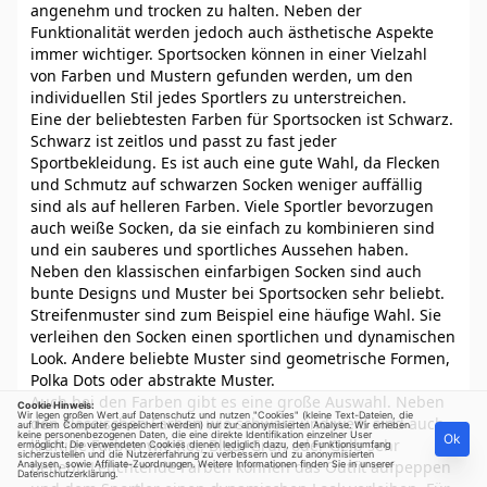
angenehm und trocken zu halten. Neben der
Funktionalität werden jedoch auch ästhetische Aspekte
immer wichtiger. Sportsocken können in einer Vielzahl
von Farben und Mustern gefunden werden, um den
individuellen Stil jedes Sportlers zu unterstreichen.
Eine der beliebtesten Farben für Sportsocken ist Schwarz.
Schwarz ist zeitlos und passt zu fast jeder
Sportbekleidung. Es ist auch eine gute Wahl, da Flecken
und Schmutz auf schwarzen Socken weniger auffällig
sind als auf helleren Farben. Viele Sportler bevorzugen
auch weiße Socken, da sie einfach zu kombinieren sind
und ein sauberes und sportliches Aussehen haben.
Neben den klassischen einfarbigen Socken sind auch
bunte Designs und Muster bei Sportsocken sehr beliebt.
Streifenmuster sind zum Beispiel eine häufige Wahl. Sie
verleihen den Socken einen sportlichen und dynamischen
Look. Andere beliebte Muster sind geometrische Formen,
Polka Dots oder abstrakte Muster.
Auch bei den Farben gibt es eine große Auswahl. Neben
Cookie Hinweis:
Wir legen großen Wert auf Datenschutz und nutzen "Cookies" (kleine Text-Dateien, die
den klassischen Farben wie schwarz und weiß sind auch
auf Ihrem Computer gespeichert werden) nur zur anonymisierten Analyse. Wir erheben
keine personenbezogenen Daten, die eine direkte Identifikation einzelner User
Ok
kräftige Farben wie Rot, Blau, Grün oder Gelb sehr
ermöglicht. Die verwendeten Cookies dienen lediglich dazu, den Funktionsumfang
sicherzustellen und die Nutzererfahrung zu verbessern und zu anonymisierten
beliebt. Leuchtende Farben können das Outfit aufpeppen
Analysen, sowie Affiliate-Zuordnungen. Weitere Informationen finden Sie in unserer
Datenschutzerklärung
.