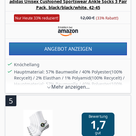
Bequeme Dämpfung
adidas Unisex Cushioned Sportswear Ankle Socks 3 Pair
Pack, black/black/white, 42-45
6er-Pack
12,00 €
Nur Heute 33% reduziert!
(33% Rabatt!)
ANGEBOT ANZEIGEN
Knöchellang
Hauptmaterial: 57% Baumwolle / 40% Polyester(100%
Recycelt) / 2% Elasthan / 1% Polyamid(100% Recycelt) /
Hauptmaterial: 57% Baumwolle / 40% Polyester(100%
Mehr anzeigen...
Recycelt) / 2% Elasthan / 1% Polyamid(100% Recycelt) /
Hauptmaterial: 57% Baumwolle / 40% Polyester(100%
5
Recycelt) / 2% Elasthan / 1% Polyamid(100% Recycelt)
3er-Pack
Bewertung
1,7
gut