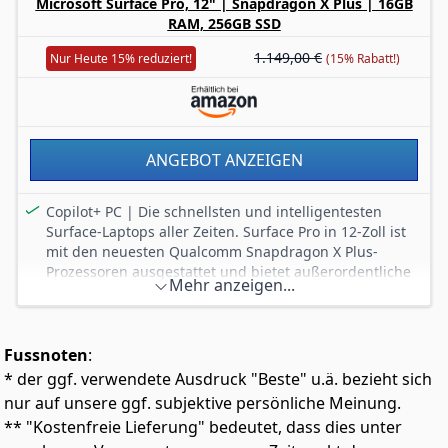
Funktion Recall (bald erhältlich) findet es sofort. [2]
Microsoft Surface Pro, 12" | Snapdragon X Plus | 16GB
RAM, 256GB SSD
Microsoft Copilot: Werde mit nur einem Klick kreativ!
Drücken die Microsoft Copilot-Taste auf Surface Laptop
1.149,00 €
Nur Heute 15% reduziert!
(15% Rabatt!)
und deine Ideen werden zum Leben erweckt.
ANGEBOT ANZEIGEN
Copilot+ PC | Die schnellsten und intelligentesten
Surface-Laptops aller Zeiten. Surface Pro in 12-Zoll ist
mit den neuesten Qualcomm Snapdragon X Plus-
Prozessoren ausgestattet und bietet außerordentliche
Mehr anzeigen...
und KI-beschleunigte Leistung.
Batterie für den ganzen Tag | Bis zu 16 Stunden
Akkulaufzeit¹ bei lokaler Videowiedergabe für
Fussnoten
:
ununterbrochenes Streaming.
* der ggf. verwendete Ausdruck "Beste" u.ä. bezieht sich
Brillantes Display | Der 12 Zoll-PixelSense Flow-
Touchscreen bietet unglaubliche und realistische
nur auf unsere ggf. subjektive persönliche Meinung.
Bildqualität.
** "Kostenfreie Lieferung" bedeutet, dass dies unter
Immer aufgeladen und einsatzbereit | Bewahre den