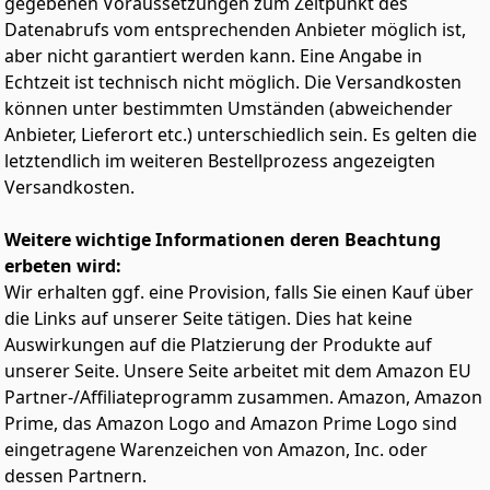
gegebenen Voraussetzungen zum Zeitpunkt des
Surface Slim Pen³ direkt auf der Rückseite des Surface
Datenabrufs vom entsprechenden Anbieter möglich ist,
Pro auf und lade ihn auf.
aber nicht garantiert werden kann. Eine Angabe in
Um EU-Initiativen zur Reduzierung von Elektroschrott
Echtzeit ist technisch nicht möglich. Die Versandkosten
zu unterstützen, wird das Netzteil jetzt separat
können unter bestimmten Umständen (abweichender
verkauft. Weitere Informationen zum Aufladen deines
Surface-Geräts findest du unter
Anbieter, Lieferort etc.) unterschiedlich sein. Es gelten die
aka.ms/SurfaceChargingOptions
letztendlich im weiteren Bestellprozess angezeigten
Versandkosten.
Weitere wichtige Informationen deren Beachtung
erbeten wird:
Wir erhalten ggf. eine Provision, falls Sie einen Kauf über
die Links auf unserer Seite tätigen. Dies hat keine
Auswirkungen auf die Platzierung der Produkte auf
unserer Seite. Unsere Seite arbeitet mit dem Amazon EU
Partner-/Affiliateprogramm zusammen. Amazon, Amazon
Prime, das Amazon Logo and Amazon Prime Logo sind
eingetragene Warenzeichen von Amazon, Inc. oder
dessen Partnern.