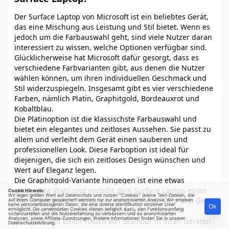
Der Surface Laptop von Microsoft ist ein beliebtes Gerät,
das eine Mischung aus Leistung und Stil bietet. Wenn es
jedoch um die Farbauswahl geht, sind viele Nutzer daran
interessiert zu wissen, welche Optionen verfügbar sind.
Glücklicherweise hat Microsoft dafür gesorgt, dass es
verschiedene Farbvarianten gibt, aus denen die Nutzer
wählen können, um ihren individuellen Geschmack und
Stil widerzuspiegeln. Insgesamt gibt es vier verschiedene
Farben, nämlich Platin, Graphitgold, Bordeauxrot und
Kobaltblau.
Die Platinoption ist die klassischste Farbauswahl und
bietet ein elegantes und zeitloses Aussehen. Sie passt zu
allem und verleiht dem Gerät einen sauberen und
professionellen Look. Diese Farboption ist ideal für
diejenigen, die sich ein zeitloses Design wünschen und
Wert auf Eleganz legen.
Die Graphitgold-Variante hingegen ist eine etwas
gewagtere Wahl und verleiht dem Surface Laptop einen
Cookie Hinweis:
Wir legen großen Wert auf Datenschutz und nutzen "Cookies" (kleine Text-Dateien, die
Hauch von Luxus. Mit ihrem metallischen Glanz und der
auf Ihrem Computer gespeichert werden) nur zur anonymisierten Analyse. Wir erheben
keine personenbezogenen Daten, die eine direkte Identifikation einzelner User
Ok
ermöglicht. Die verwendeten Cookies dienen lediglich dazu, den Funktionsumfang
goldenen Farbe ist sie ideal für Nutzer, die gerne
sicherzustellen und die Nutzererfahrung zu verbessern und zu anonymisierten
Analysen, sowie Affiliate-Zuordnungen. Weitere Informationen finden Sie in unserer
auffallen und einen Hauch von Glamour in ihren Geräten
Datenschutzerklärung
.