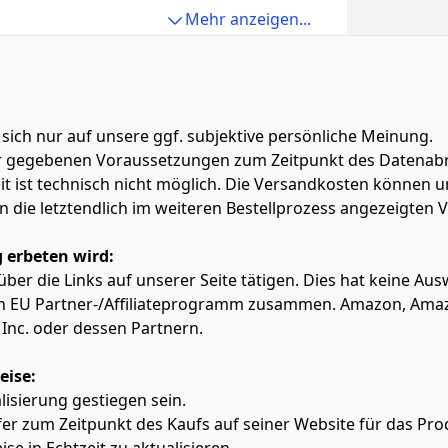
en Sie frei wechseln. Hinweis: Der Bluetooth-Modus
langsame Wirkung eingestellt werden können.
n Doppelklick auf die Maus weckt die Maus auf. USB-C-
 Sie können es direkt nach der Verbindung mit dem
 während der Verwendung und bieten beruhigendes
Mehr anzeigen...
Modus können nicht gleichzeitig verwendet werden.
 im Paket enthalten, bequem zum Aufladen und Tragen.
wenden. Der Bluetooth-Modus ist für Windows/
e fantastische Atmosphäre für Arbeit und Spiel schafft.
OS System verfügbar. Bitte überprüfen Sie, ob Ihr
th-Funktion hat, bevor Sie es im Bluetooth-Modus
 sich nur auf unsere ggf. subjektive persönliche Meinung.
ter gegebenen Voraussetzungen zum Zeitpunkt des Datenabr
zeit ist technisch nicht möglich. Die Versandkosten könn
lten die letztendlich im weiteren Bestellprozess angezeigten
 erbeten wird:
f über die Links auf unserer Seite tätigen. Dies hat keine A
azon EU Partner-/Affiliateprogramm zusammen. Amazon, Am
Inc. oder dessen Partnern.
eise:
alisierung gestiegen sein.
fer zum Zeitpunkt des Kaufs auf seiner Website für das Pro