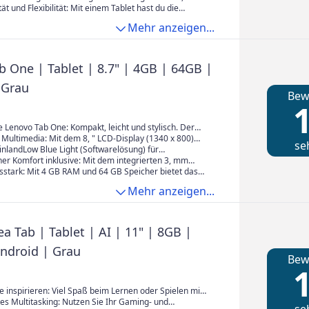
mquelle angewiesen zu sein.
 Internetnutzung und E-Mail-Kommunikation über das
ät und Flexibilität: Mit einem Tablet hast du die
ideos bis hin zum Lesen von E-Books und der Nutzung
all zu arbeiten, zu lernen oder dich zu unterhalten. Es
Mehr anzeigen...
itäts-Apps für Notizen und Dokumente.
icht von einem Ort zum anderen mitnehmen und bietet
ungsmöglichkeiten in verschiedenen Umgebungen.
b One | Tablet | 8.7" | 4GB | 64GB |
 Grau
Bew
1
 Lenovo Tab One: Kompakt, leicht und stylisch. Der
iter für unterwegs, egal ob im Zug, im Café oder auf
 Multimedia: Mit dem 8, " LCD-Display (1340 x 800)
se
ilme, Serien und Inhalte in klarer Qualität, wo immer
nlandLow Blue Light (Softwarelösung) für
dere Bildschirmnutzung.
r Komfort inklusive: Mit dem integrierten 3, mm
luss bleiben Sie flexibel - egal ob mit
sstark: Mit 4 GB RAM und 64 GB Speicher bietet das
nen Kopfhörern oder Lautsprechern.
e reichlich Platz und Power für Apps, Spiele und
Mehr anzeigen...
alte – ideal für den Alltag und unterwegs.
a Tab | Tablet | AI | 11" | 8GB |
ndroid | Grau
Bew
1
ie inspirieren: Viel Spaß beim Lernen oder Spielen mit
wischungsfreien Bildern dank der schnellen 90-Hz-
tes Multitasking: Nutzen Sie Ihr Gaming- und