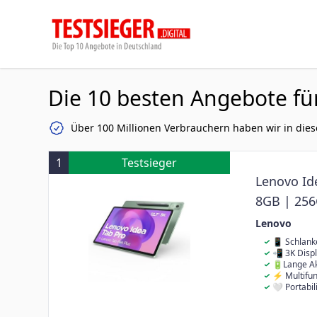
Die 10 besten Angebote fü
Über 100 Millionen Verbrauchern haben wir in dies
1
Testsieger
Lenovo Ide
8GB | 256
Lenovo
📱 Schlanke
Design, das b
📲 3K Displ
mitgeführt we
hochauflösend
🔋Lange Akk
Unterhaltung 
intuitive Bed
dir ermöglich
⚡ Multifunk
und Medien er
auf eine Stro
der einfachen
🤍 Portabili
Ansehen von V
Freiheit, über
von Produktiv
lässt sich le