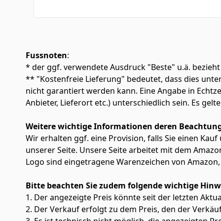
Geräten, könn
schnelle und 
zu sparen, ei
Schnittstelle,
sich zufällig
und der 2.4G-
Ladekabel ist
Empfänger ver
Licht, das ein
Android/ MAC 
Gerät Bluetoo
verwenden.
Fussnoten
:
* der ggf. verwendete Ausdruck "Beste" u.ä. bezieht
** "Kostenfreie Lieferung" bedeutet, dass dies un
nicht garantiert werden kann. Eine Angabe in Echt
Anbieter, Lieferort etc.) unterschiedlich sein. Es ge
Weitere wichtige Informationen deren Beachtung
Wir erhalten ggf. eine Provision, falls Sie einen Kau
unserer Seite. Unsere Seite arbeitet mit dem Am
Logo sind eingetragene Warenzeichen von Amazon, 
Bitte beachten Sie zudem folgende wichtige Hinw
1. Der angezeigte Preis könnte seit der letzten Aktu
2. Der Verkauf erfolgt zu dem Preis, den der Verkäu