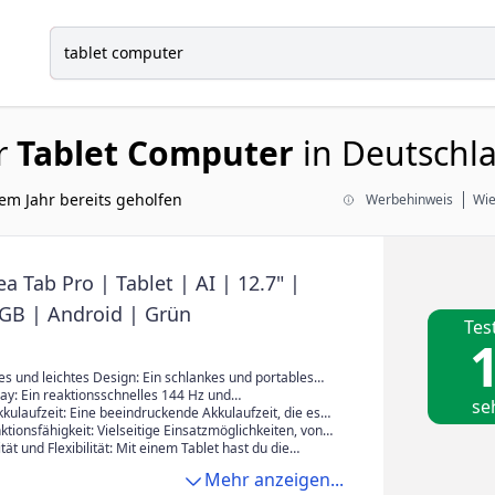
r
Tablet Computer
in Deutschla
em Jahr bereits geholfen
Werbehinweis
Wie
a Tab Pro | Tablet | AI | 12.7" |
GB | Android | Grün
Tes
1
s und leichtes Design: Ein schlankes und portables
equem in einer Hand gehalten oder in einer Tasche
ay: Ein reaktionsschnelles 144 Hz und
se
rden kann, um unterwegs einfach auf Informationen,
es Display inklusive Lenovo Tab Pen Plus, das eine
ulaufzeit: Eine beeindruckende Akkulaufzeit, die es
und Produktivität zuzugreifen.
ienung und flüssige Navigation durch Apps, Webseiten
t, das Tablet den ganzen Tag zu nutzen, ohne ständig
tionsfähigkeit: Vielseitige Einsatzmöglichkeiten, von
möglicht.
mquelle angewiesen zu sein.
 Internetnutzung und E-Mail-Kommunikation über das
tät und Flexibilität: Mit einem Tablet hast du die
ideos bis hin zum Lesen von E-Books und der Nutzung
all zu arbeiten, zu lernen oder dich zu unterhalten. Es
Mehr anzeigen...
itäts-Apps für Notizen und Dokumente.
icht von einem Ort zum anderen mitnehmen und bietet