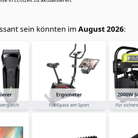
ise in Echtzeit zu aktualisieren.
essant sein könnten im
August 2026
:
ierer
Ergometer
2000W S
svergleich
Für Spass am Sport
Für sicher