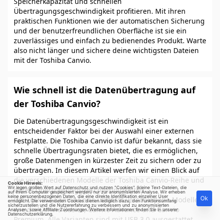
Speicherkapazität und schnellen
Übertragungsgeschwindigkeit profitieren. Mit ihren
praktischen Funktionen wie der automatischen Sicherung
und der benutzerfreundlichen Oberfläche ist sie ein
zuverlässiges und einfach zu bedienendes Produkt. Warte
also nicht länger und sichere deine wichtigsten Dateien
mit der Toshiba Canvio.
Wie schnell ist die Datenübertragung auf
der Toshiba Canvio?
Die Datenübertragungsgeschwindigkeit ist ein
entscheidender Faktor bei der Auswahl einer externen
Festplatte. Die Toshiba Canvio ist dafür bekannt, dass sie
schnelle Übertragungsraten bietet, die es ermöglichen,
große Datenmengen in kürzester Zeit zu sichern oder zu
übertragen. In diesem Artikel werfen wir einen Blick auf
die verschiedenen Modelle der Toshiba Canvio-Reihe und
Cookie Hinweis:
Wir legen großen Wert auf Datenschutz und nutzen "Cookies" (kleine Text-Dateien, die
deren Übertragungsgeschwindigkeiten.
auf Ihrem Computer gespeichert werden) nur zur anonymisierten Analyse. Wir erheben
keine personenbezogenen Daten, die eine direkte Identifikation einzelner User
Ok
Die Toshiba Canvio-Serie umfasst verschiedene Modelle
ermöglicht. Die verwendeten Cookies dienen lediglich dazu, den Funktionsumfang
sicherzustellen und die Nutzererfahrung zu verbessern und zu anonymisierten
wie die Canvio Basics, Canvio Advance und Canvio
Analysen, sowie Affiliate-Zuordnungen. Weitere Informationen finden Sie in unserer
Datenschutzerklärung
.
Premium. Alle Varianten sind mit USB 3.0 ausgestattet,