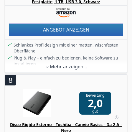
Festplatte, 1 TB, USB 3.0, Schwarz
ANGEBOT ANZEIGEN
Schlankes Profildesign mit einer matten, wischfesten
Oberfläche
Plug & Play – einfach zu bedienen, keine Software zu
installieren
Mehr anzeigen...
Fügen Sie Ihrem PC und anderen kompatiblen Geräten
schnell mehr Speicherkapazität hinzu
8
Kompatibel mit USB 3.0 und USB 2.0, kein externes AC-
Netzkabel erforderlich
Bewertung
Vorformatiertes NTFS für Windows-PC
2,0
(Neuformatierung für Mac-Computer erforderlich)
gut
Disco Rigido Esterno - Toshiba - Canvio Basics - Da 2 A -
Nero