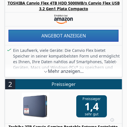
TOSHIBA Canvio Flex 4TB HDD 5000MB/s Canvio Flex USB
3.2 Gen1 Plata Compacto
ANGEBOT ANZEIGEN
Ein Laufwerk, viele Geräte: Die Canvio Flex bietet
Speicher in seiner kompatibelsten Form und ermöglicht
es Ihnen, Ihre Daten nahtlos auf Smartphones, Tablet-
Geräten, Macs und Windows-PCs* zu speichern und
Mehr anzeigen...
darauf zuzugreifen - und das mit einer einfachen
Lösung aus einer Hand.
2
Preissieger
Hohe Speicherkapazität: Die Toshiba Canvio Flex 4TB
bietet Ihnen eine enorme Speicherkapazität, die es
Ihnen ermöglicht, alle wichtigen Dateien, Dokumente,
Preissieger
1,4
Fotos und Videos an einem Ort zu speichern und so
Platz auf der Festplatte Ihres Computers freizugeben.
sehr gut
Hochgeschwindigkeits-Datenübertragung: Ausgestattet
mit einer USB 3.0-Schnittstelle bietet dieses Canvio
Flex-Laufwerk schnelle
Toshiba 2TB Canvio Gaming Portable Externe Festplatte,