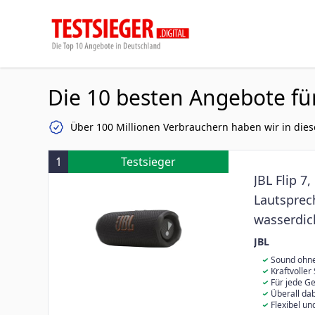
Die 10 besten Angebote fü
Über 100 Millionen Verbrauchern haben wir in dies
1
Testsieger
JBL Flip 7
Lautsprech
wasserdich
Sound mit
JBL
Verbindun
Sound ohne
Stunden Akkul
Kraftvoller
Stunden mit P
klare Höhen 
Für jede Ge
für optimierte
in der Dusche 
Überall dab
durch und sor
Flip 7 bietet 
Flexibel u