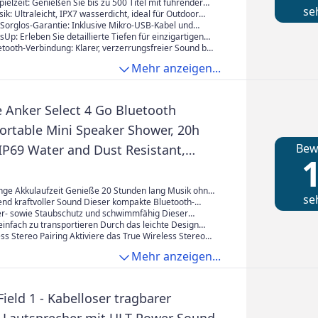
, galaxy usw.(Schwarz)
ielzeit: Genießen Sie bis zu 500 Titel mit führender
se
logie und der Freiheit eines anker bluetooth
ik: Ultraleicht, IPX7 wasserdicht, ideal für Outdoor
.
 Ihr perfekter bluetooth lautsprecher wasserdicht.
Sorglos-Garantie: Inklusive Mikro-USB-Kabel und
Up: Erleben Sie detaillierte Tiefen für einzigartigen
it diesem soundcore bluetooth lautsprecher.
etooth-Verbindung: Klarer, verzerrungsfreier Sound bei
– vertrauen Sie auf die Qualität eines mini bluetooth
Mehr anzeigen...
.
 Anker Select 4 Go Bluetooth
Portable Mini Speaker Shower, 20h
Bew
IP69 Water and Dust Resistant,
1
 Powerful Sound, for Indoor, Outdoor
ange Akkulaufzeit Genieße 20 Stunden lang Musik ohne
se
 mit nur einmal Laden - perfekt für deine Outdoor-
nd kraftvoller Sound Dieser kompakte Bluetooth-
 Treffen mit Freunden den ganzen Tag.
ag vielleicht klein sein, aber sein klarer und
r- sowie Staubschutz und schwimmfähig Dieser
ner 5W Sound hat es in sich.
precher ist nach IP67 vor Staub und Wasser geschützt
einfach zu transportieren Durch das leichte Design
 schwimmfähig, was ihn zum idealen Begleiter für
rierten Riemen ist der Outdoor-Lautsprecher einfach
ss Stereo Pairing Aktiviere das True Wireless Stereo
nd Strandpartys macht.
ren, egal ob du wandern gehst, Rad fährst oder nur
, um zwei Lautsprecher kabellos miteinander zu
Mehr anzeigen...
gang machst.
 ein intensives Stereo-Erlebnis zu genießen.
ield 1 - Kabelloser tragbarer