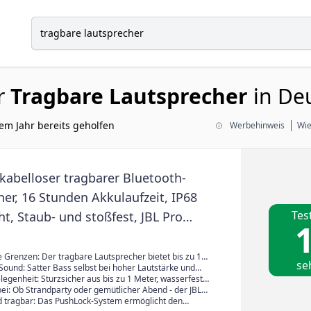
r
Tragbare Lautsprecher
in Deu
em Jahr bereits geholfen
Werbehinweis
Wie
, kabelloser tragbarer Bluetooth-
er, 16 Stunden Akkulaufzeit, IP68
Tes
t, Staub- und stoßfest, JBL Pro
1
 AI Boost, Auracast Multi-Speaker-
g, Schwarz
 Grenzen: Der tragbare Lautsprecher bietet bis zu 14
se
aufzeit mit einer einzigen Ladung und zusätzliche 2
 Sound: Satter Bass selbst bei hoher Lautstärke und
laytime Boost - ideal für drinnen und draußen
dank Tweeter-Dome-Design, während AI Sound Boost
legenheit: Sturzsicher aus bis zu 1 Meter, wasserfest
 Akustik mit minimaler Verzerrung sorgt
und unempfindlich gegen Staub - der JBL Flip 7 hält
ei: Ob Strandparty oder gemütlicher Abend - der JBL
gt für ununterbrochene Partystimmung
beeindruckende Klangvielfalt und verbindet sich mit
nd tragbar: Das PushLock-System ermöglicht den