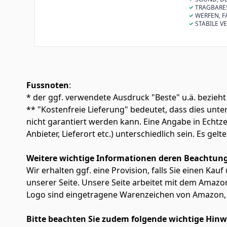
Sound in eine
Lautsprecher b
TRAGBARES
Musik und gute
Bässe, die ma
Bluetooth-Lau
WERFEN, FA
erwarten wür
oder außen am
Bluetooth-Lau
STABILE V
Akkulaufzeit*
IP67. Das rob
Außen-Lautspr
Erschütterung
Metern für ei
kann er mit m
Fussnoten
:
* der ggf. verwendete Ausdruck "Beste" u.ä. bezieht
** "Kostenfreie Lieferung" bedeutet, dass dies un
nicht garantiert werden kann. Eine Angabe in Echt
Anbieter, Lieferort etc.) unterschiedlich sein. Es ge
Weitere wichtige Informationen deren Beachtung
Wir erhalten ggf. eine Provision, falls Sie einen Kau
unserer Seite. Unsere Seite arbeitet mit dem Am
Logo sind eingetragene Warenzeichen von Amazon, 
Bitte beachten Sie zudem folgende wichtige Hinw