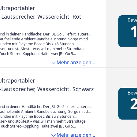
Ultraportabler
‑Lautsprecher, Wasserdicht, Rot
Bew
1
d in deiner Handfläche: Der JBL Go 5 liefert lauteren
L Sound mit noch tieferem Bass. Ein beeindruckend
ufhellende Ambient‑Randbeleuchtung: Sorge mit der
aus einem kompakten Lautsprecher, der bequem in
beleuchtung für Stimmung. Wähle Lichtthemen und
tunden mit Playtime Boost: Bis zu 8 Stunden
che passt.
le Hinweise zu Aktivität, Kopplung, Akkustatus oder
us zusätzliche 2 Stunden mit Playtime Boost. So holst
ser‑ und stoßfest – was will man mehr: Strandtage,
‑Modus.
Ladung noch mehr Hörspaß heraus.
oder ungeschickte Hände sind kein Problem. Dank
Touch Stereo‑Kopplung: Halte zwei JBL Go 5
asse und robuster, stoßfester Konstruktion macht der
kurz zusammen, um sie per AirTouch direkt zu
Mehr anzeigen...
mit.
erden sofort für echten linken und rechten
 verbunden.
Ultraportabler
‑Lautsprecher, Wasserdicht, Schwarz
Bew
2
d in deiner Handfläche: Der JBL Go 5 liefert lauteren
L Sound mit noch tieferem Bass. Ein beeindruckend
ufhellende Ambient‑Randbeleuchtung: Sorge mit der
aus einem kompakten Lautsprecher, der bequem in
beleuchtung für Stimmung. Wähle Lichtthemen und
tunden mit Playtime Boost: Bis zu 8 Stunden
che passt.
le Hinweise zu Aktivität, Kopplung, Akkustatus oder
us zusätzliche 2 Stunden mit Playtime Boost. So holst
ser‑ und stoßfest – was will man mehr: Strandtage,
‑Modus.
Ladung noch mehr Hörspaß heraus.
oder ungeschickte Hände sind kein Problem. Dank
Touch Stereo‑Kopplung: Halte zwei JBL Go 5
asse und robuster, stoßfester Konstruktion macht der
kurz zusammen, um sie per AirTouch direkt zu
Mehr anzeigen...
mit.
erden sofort für echten linken und rechten