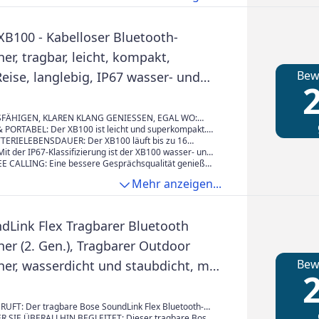
 verbunden.
XB100 - Kabelloser Bluetooth-
er, tragbar, leicht, kompakt,
Bew
eise, langlebig, IP67 wasser- und
2
t, 16 Std Akku, Trageriemen,
hfunktion, schwarz
FÄHIGEN, KLAREN KLANG GENIESSEN, EGAL WO:
ompakte Lautsprecher erzeugt großen Klang mit
PORTABEL: Der XB100 ist leicht und superkompakt.
 Der Sound Diffusion Processor verteilt den Klang in
kann der Lautsprecher getragen oder befestigt
ERIELEBENSDAUER: Der XB100 läuft bis zu 16
n.
durch und verfügt über eine praktische
t der IP67-Klassifizierung ist der XB100 wasser- und
sanzeige. Aufladen des Akkus über USB-C.
sätzlich hat er eine neue UV-Beschichtung, die auch
 CALLING: Eine bessere Gesprächsqualität genießen
nnenschein hält, sodass dieser Lautsprecher
nterdrückungstechnologie. Zwei Personen können
Mehr anzeigen...
ithingenommen werden kann.
sprechen, ohne dass es zu Aussetzern kommt.
dLink Flex Tragbarer Bluetooth
er (2. Gen.), Tragbarer Outdoor
Bew
her, wasserdicht und staubdicht, mit
2
euem Klang, bis zu 12 Stunden
eit, Schwarz
RUFT: Der tragbare Bose SoundLink Flex Bluetooth-
2. Gen.) bietet überraschend großen, kraftvollen
R SIE ÜBERALLHIN BEGLEITET: Dieser tragbare Bose