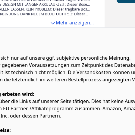
r superkompakten Größe – perfekt zum Teilen von
ietet einen klaren, naturgetreuen Klang und tiefe
 DESIGN MIT LANGER AKKULAUFZEIT: Dieser Bose
n Vibes überall auf der Welt.
n von einem so kompakten Lautsprecher nicht
tsprecher ist klein genug, um in Ihre Hand zu passen,
LLEN LASSEN, KEIN PROBLEM: Dieser tragbare Bose
de.
 Rucksack befestigt zu werden. Mit bis zu 12 Stunden
tsprecher ist staub- und wasserdicht gemäß Schutzart
ERBINDUNG DANK NEUEM BLUETOOTH 5.3: Dieser
 kennt der Spaß keine Grenzen.
uste, silikonummantelte Gehäuse widersteht Stürzen,
echer mit Bluetooth 5.3 sorgt im Umkreis von neun
Mehr anzeigen...
en und Rost.
ne stabile Verbindung. Dank Multipoint-Technologie
ehreren Geräten gleichzeitig verbunden werden.
 sich nur auf unsere ggf. subjektive persönliche Meinung.
ter gegebenen Voraussetzungen zum Zeitpunkt des Datenabr
zeit ist technisch nicht möglich. Die Versandkosten könn
lten die letztendlich im weiteren Bestellprozess angezeigten
 erbeten wird:
f über die Links auf unserer Seite tätigen. Dies hat keine A
azon EU Partner-/Affiliateprogramm zusammen. Amazon, Am
Inc. oder dessen Partnern.
eise: