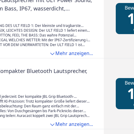
-Lautsprecher mit ULT Power Sound,
Bew
m Bass, IP67, wasserdicht,
1
, stoßfest, 12h Akku, klare
qualität, Outdoor- Schwarz
 DES ULT FIELD 1: Der kleinste und tragbarste
 der ULT POWER SOUND-Reihe
K, LEICHTES DESIGN: Der ULT FIELD 1 liefert einen
ound mit beeindruckenden Bässen und
TTON, FEEL THE BASS: Das wahre Potenzial
chen Details, selbst bei maximaler Lautstärke. Und
ndem die ULT-Taste gedrückt wird. Der Bass wird noch
GAL WELCHES WETTER: Mit der IP67-Zertifizierung ist
einem unglaublich kleinen und äußerst kompakten
rkt, während der Schalldruck erhöht wird, um den
re Lautsprecher wasser- und staubdicht und für so
 VOR DEM UNERWARTETEN: Der ULT FIELD 1 ist
enden, energiegeladenen Power-Sound zu erzeugen
 bereit
fest und widersteht den unvermeidlichen Stößen,
Mehr anzeigen...
Kratzern, die bei der täglichen Nutzung auftreten
 Kompakter Bluetooth Lautsprecher,
Bew
1
 jederzeit: Der kompakte JBL Grip Bluetooth-
bietet kräftigen JBL Pro Sound, wasserdichtes Design,
ifft KI-Präzision: Trotz kompakter Größe liefert dieser
t und bis zu 14 Stunden Wiedergabezeit
sprecher eindrucksvollen Bass und klare Höhen,
eleuchtung: Den Raum ganz einfach mit der
h AI Sound Boost, der Audio in Echtzeit optimiert
 Hintergrundbeleuchtung des Lautsprechers
alles: Von Duschgesängen bis Park-Picknicks dieser
ie mehrere Farboptionen, Intensitätsstufen und
tsprecher ist IP68-wasserdicht sowie sturzsicher und
g teilen: Auracast koppelt zwei JBL Grip Lautsprecher
hemen bietet - alle über die JBL Portable App
rze bis zu 1 Meter auf Beton
tere Klangbühne oder verbindet mehrere Auracast-
Mehr anzeigen...
echer um die Playlist überall zu teilen