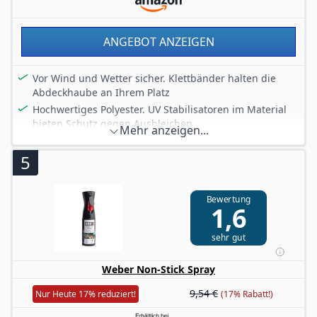
Reinigungsarbeiten
Lieferumfang: 1 x Weber Spirit E-310 Gasgrill mit
integrierten Seitenablagen, in Schwarz/Silber
ANGEBOT ANZEIGEN
Vor Wind und Wetter sicher. Klettbänder halten die
Abdeckhaube an Ihrem Platz
Hochwertiges Polyester. UV Stabilisatoren im Material
bieten Schutz gegen Ausbleichen
Mehr anzeigen...
Lange haltbar und sehr strapazierfähig. Atmungsaktiv
und Wasser- und Schmutzabweisend um den Grill vor
5
den Elementen zu schützen
Stabiler Klettverschluss Sorgt für sicheren Halt auch
Bewertung
bei Wind
1,6
Passend für alle Weber Modelle der Spirit/Spirit II 300-
Serie, Spirit EO-210 sowie Spirit 2025er Modelle (mit 2
sehr gut
bis 4 Brennern)
Weber Non-Stick Spray
9,54 €
Nur Heute 17% reduziert!
(17% Rabatt!)