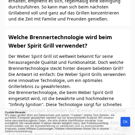
erhalten, empfiehlt es sich, regelmäßig eine Reinigung
durchzuführen. So kann man sich beim nächsten
Grillabend voll und ganz auf das Grillen konzentrieren
und die Zeit mit Familie und Freunden genießen.
Welche Brennertechnologie wird beim
Weber Spirit Grill verwendet?
Der Weber Spirit Grill ist weltweit bekannt für seine
herausragende Qualität und Funktionalität. Doch welche
Brennertechnologie steckt hinter diesem beliebten Grill?
Die Antwort ist einfach: Die Weber Spirit Grills verwenden
eine innovative Technologie, um ein optimales
Grillerlebnis zu gewährleisten.
Die Brennertechnologie, die beim Weber Spirit Grill
eingesetzt wird, ist die bewährte und hochmoderne
"Infinity Ignition". Diese Technologie sorgt für schnelles
und zuverlässiges Anzünden der Brenner und ermöglicht
Cookie Hinweis:
Wir legen großen Wert auf Datenschutz und nutzen "Cookies" (kleine Text-Dateien, die
so ein stressfreies Grillerlebnis. Mit nur einem
auf Ihrem Computer gespeichert werden) nur zur anonymisierten Analyse. Wir erheben
keine personenbezogenen Daten, die eine direkte Identifikation einzelner User
Ok
Knopfdruck werden die Brenner entzündet, ohne dass
ermöglicht. Die verwendeten Cookies dienen lediglich dazu, den Funktionsumfang
sicherzustellen und die Nutzererfahrung zu verbessern und zu anonymisierten
zusätzliches Anzünden oder Aufheizen erforderlich ist.
Analysen, sowie Affiliate-Zuordnungen. Weitere Informationen finden Sie in unserer
Datenschutzerklärung
.
Ein weiteres Highlight der Brennertechnologie des Weber