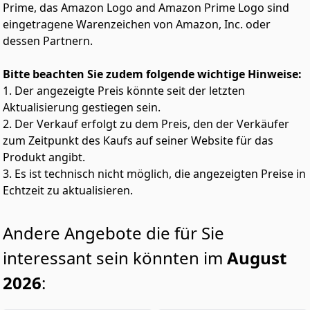
Prime, das Amazon Logo and Amazon Prime Logo sind
funktioniert als PC Mikrofon Gaming auf Desktop oder
eingetragene Warenzeichen von Amazon, Inc. oder
Laptop , sowie als Handy Mikrofon für Live Streaming,
ASMR und Aufnahmen auf Smartphones, Tablets und
dessen Partnern.
iPhones. Ein vielseitiges USB Desktop Kondensator
Mikrofon für alle Ihre Geräte, jederzeit und überall
Bitte beachten Sie zudem folgende wichtige Hinweise:
einsatzbereit.
1. Der angezeigte Preis könnte seit der letzten
【Kontrolliere deinen Sound wie ein Profi.】Mit präziser
Aktualisierung gestiegen sein.
Verstärkungsregelung, Echtzeit-Monitoring und
2. Der Verkauf erfolgt zu dem Preis, den der Verkäufer
Stummschaltung per Fingertipp behältst du jederzeit
die volle Kontrolle. Das K66 Streaming Mikrofon verfügt
zum Zeitpunkt des Kaufs auf seiner Website für das
über eine 3,5-mm-Kopfhörerbuchse für Echtzeit-
Produkt angibt.
Monitoring. So hörst du deine Stimme während der
3. Es ist technisch nicht möglich, die angezeigten Preise in
Aufnahme oder was dein Publikum beim Livestream
Echtzeit zu aktualisieren.
hört. Das hilft dir, Mikrofon empfindlichkeit und
Audiopegel in Echtzeit feinabzustimmen und vermeidet
schlechte Aufnahmen und peinliche Momente im
Andere Angebote die für Sie
Livestream. Die Stummschaltung per Fingertipp sorgt
für sofortige Stille, wann immer du sie brauchst – ob in
interessant sein könnten im
August
Online-Kursen, Meetings oder Gaming-Chats.
2026
:
【Sicherer Stand, perfekte Positionierung】Das
ZealSound K66 Studio Desktop Mikrofon verfügt über
einen robusten Metallfuß für zuverlässige Stabilität –