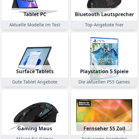
gängigen Plattformen und Software wie YouTube, OBS,
Discord und TikTok für flexible Content-Erstellung.
Tablet PC
Bluetooth Lautsprecher
Aktuelle Modelle im Test
Top-Angebote hier
Surface Tablets
Playstation 5 Spiele
Gute Tablet Angebote
Die aktuellen PS5 Games
Gaming Maus
Fernseher 55 Zoll
Mäuse für Gamer
Reduzierte Angebote!