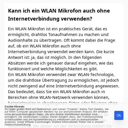
Kann ich ein WLAN Mikrofon auch ohne
Internetverbindung verwenden?
Ein WLAN Mikrofon ist ein praktisches Gerät, das es
ermöglicht, drahtlos Tonaufnahmen zu machen und
Audioinhalte zu übertragen. Oft kommt dabei die Frage
auf, ob ein WLAN Mikrofon auch ohne
Internetverbindung verwendet werden kann. Die kurze
Antwort ist: ja, das ist möglich. In den folgenden
Absätzen werde ich genauer darauf eingehen, wie das
funktioniert und welche Möglichkeiten es gibt.
Ein WLAN Mikrofon verwendet zwar WLAN-Technologie,
um die drahtlose Übertragung zu ermöglichen, ist jedoch
nicht zwingend auf eine Internetverbindung angewiesen.
Das bedeutet, dass Sie ein WLAN Mikrofon auch in
Bereichen ohne WLAN-Netzwerk verwenden können,
beispielsweise in abgelegenen Orten oder Räumen ohne
Cookie Hinweis:
Internetverbindung.
Wir legen großen Wert auf Datenschutz und nutzen "Cookies" (kleine Text-Dateien, die
auf Ihrem Computer gespeichert werden) nur zur anonymisierten Analyse. Wir erheben
Um ein WLAN Mikrofon ohne Internetverbindung zu
keine personenbezogenen Daten, die eine direkte Identifikation einzelner User
Ok
ermöglicht. Die verwendeten Cookies dienen lediglich dazu, den Funktionsumfang
verwenden, benötigen Sie eine sogenannte Ad-hoc-
sicherzustellen und die Nutzererfahrung zu verbessern und zu anonymisierten
Analysen, sowie Affiliate-Zuordnungen. Weitere Informationen finden Sie in unserer
Datenschutzerklärung
.
Verbindung. Bei dieser Art der Verbindung stellen Sie