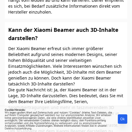
hängt vom Modell ab und kann variieren. Daher empfiehlt
es sich, bei Bedarf zusätzliche Informationen direkt vom
Hersteller einzuholen.
Kann der Xiaomi Beamer auch 3D-Inhalte
darstellen?
Der Xiaomi Beamer erfreut sich immer größerer
Beliebtheit aufgrund seines modernen Designs, seiner
hohen Bildqualität und seiner vielseitigen
Einsatzmöglichkeiten. Viele Interessenten wünschen sich
jedoch auch die Möglichkeit, 3D-Inhalte mit dem Beamer
genießen zu können. Doch kann der Xiaomi Beamer
tatsächlich 3D-Inhalte darstellen?
Die gute Nachricht ist: Ja, der Xiaomi Beamer ist in der
Lage, 3D-Inhalte darzustellen. Dies bedeutet, dass Sie mit
dem Beamer Ihre Lieblingsfilme, Serien,
Sportübertragungen und mehr in faszinierendem 3D
Cookie Hinweis:
erleben können. Tauchen Sie mit dem Xiaomi Beamer in
Wir legen großen Wert auf Datenschutz und nutzen "Cookies" (kleine Text-Dateien, die
auf Ihrem Computer gespeichert werden) nur zur anonymisierten Analyse. Wir erheben
keine personenbezogenen Daten, die eine direkte Identifikation einzelner User
eine neue Dimension des Entertainment ein und
Ok
ermöglicht. Die verwendeten Cookies dienen lediglich dazu, den Funktionsumfang
sicherzustellen und die Nutzererfahrung zu verbessern und zu anonymisierten
genießen Sie detailreiche Bilder und scharfe Kontraste.
Analysen, sowie Affiliate-Zuordnungen. Weitere Informationen finden Sie in unserer
Datenschutzerklärung
.
Um 3D-Inhalte mit dem Xiaomi Beamer darstellen zu