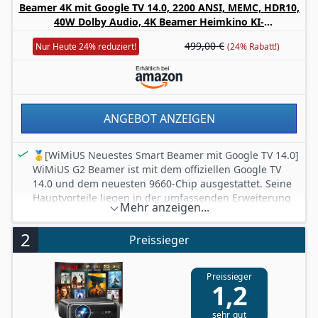
Beamer 4K mit Google TV 14.0, 2200 ANSI, MEMC, HDR10,
40W Dolby Audio, 4K Beamer Heimkino KI-
Bildanpassung Smart Projektor Google Sprachsteuerung
499,00 €
Nur Heute 24% reduziert!
(24% Rabatt!)
2-Wege Bluetooth 5.4 WiFi6 2+32GB HDMI 2.1
ANGEBOT ANZEIGEN
🥇[WiMiUS Neuestes Smart Beamer mit Google TV 14.0]
WiMiUS G2 Beamer ist mit dem offiziellen Google TV
14.0 und dem neuesten 9660-Chip ausgestattet. Seine
Hauptvorteile liegen in der umfassenden Erweiterung
Mehr anzeigen...
des System-Ökosystems, der flüssigeren Bedienung,
personalisierten Kontoeinstellungen und
2
Preissieger
Empfehlungen sowie dem optimierten
Speichermanagement mit 2 GB RAM und 32 GB
internem Speicher. Über 10.000 Apps im Google Play
Preissieger
Store, Google Kids, Google Home und Unterstützung
1,2
für mehr Inhalte – ideal für Familien und Filmabende.
Genießen Sie lokale Apps wie ZDF, ARD, RTL+, Joyn,
sehr gut