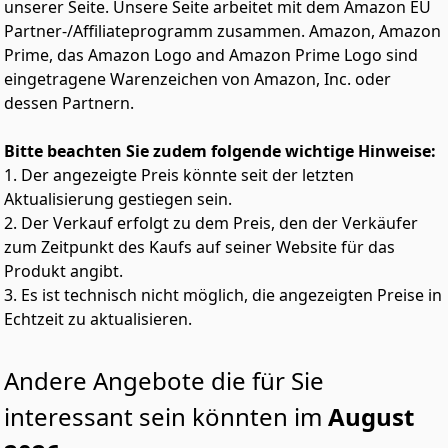
unserer Seite. Unsere Seite arbeitet mit dem Amazon EU
Stunden. Im Gegensatz zu anderen halboffenen
Umgebung deinen persönlichen Style. Wähle die Farbe,
Partner-/Affiliateprogramm zusammen. Amazon, Amazon
Projektoren verfügt der TCL C1 über eine interne
die zu dir passt – klassisches, zeitloses Grau oder eine
Belüftung und Wärmeableitung und ist daher nahezu
retro-verspielte Kombination aus Blau und Gelb. Mit
Prime, das Amazon Logo and Amazon Prime Logo sind
wartungsfrei.
den beiliegenden Stickern kannst du deinen Projektor
eingetragene Warenzeichen von Amazon, Inc. oder
ganz einfach individuell gestalten.
【TCL C1-Parameter】Projektionsabstand: 1,15 Meter
dessen Partnern.
bis 3,3 Meter (40-Zoll- bis 120-Zoll-
Bildschirmdiagonale), Projektorgröße: 13,7 x 14,5 x 23,1
Bitte beachten Sie zudem folgende wichtige Hinweise:
cm (Breite x Höhe x Tiefe), Gewicht: 1,77 kg, Länge des
1. Der angezeigte Preis könnte seit der letzten
Netzkabels: 2 Meter; Projektoranschlüsse: 3,5-mm-
Audioausgang x1, USB 2.0 x1, HDMI x1.
Aktualisierung gestiegen sein.
【Kundenservice und Garantie】TCL bietet einen
2. Der Verkauf erfolgt zu dem Preis, den der Verkäufer
zweijährigen Kundendienst. Die Recyclingrichtlinien
zum Zeitpunkt des Kaufs auf seiner Website für das
für alle Produktverpackungen entsprechen den
Produkt angibt.
europäischen Bestimmungen zur erweiterten
3. Es ist technisch nicht möglich, die angezeigten Preise in
Herstellerverantwortung. Weitere
Echtzeit zu aktualisieren.
Produktinformationen finden Sie in der beiliegenden
Bedienungsanleitung und auf der Produktseite. Bei
Fragen kontaktieren Sie uns bitte über unseren Shop.
Andere Angebote die für Sie
Wir antworten Ihnen innerhalb von 24 Stunden :)
interessant sein könnten im
August