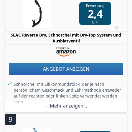
Konstruktion für vielseitigen Einsatz
Bewertung
MARES QUALITÄT : Langlebiges Design für Sicherheit
2,4
und Komfort unter Wasser
gut
SEAC Reverse Dry, Schnorchel mit Dry-Top System und
Ausblasventil
ANGEBOT ANZEIGEN
Schnorchel mit Silikonmundstück, der je nach
persönlichem Geschmack und Lehrmethode entweder
auf der rechten oder linken Seite verwendet werden
kann
Mehr anzeigen...
Ausgestattet mit Dry-Top System, das verhindert, dass
beim abtauchen versehentlich Wasser in den
9
Schnorchel eindringt
Praktisch und bequem: Das Schnorchelrohr ist gewellt,