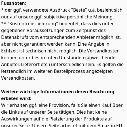
Fussnoten
:
beim Abtauchen automatisch und hilft dabei, das
Eindringen von Wasser während der Nutzung zu
* der ggf. verwendete Ausdruck "Beste" u.ä. bezieht sich
begrenzen
nur auf unsere ggf. subjektive persönliche Meinung.
FLEXIBLER UNTERER SCHLAUCH MIT GLATTER
** "Kostenfreie Lieferung" bedeutet, dass dies unter
INNENSTRUKTUR - Der gewellte Schlauch ist innen
gegebenen Voraussetzungen zum Zeitpunkt des
glatt gestaltet, um eine praktische Luftführung zu
Datenabrufs vom entsprechenden Anbieter möglich ist,
unterstützen und Wasseransammlungen während der
aber nicht garantiert werden kann. Eine Angabe in
Nutzung zu reduzieren
Echtzeit ist technisch nicht möglich. Die Versandkosten
GROSSES AUSBLASVENTIL FÜR EINFACHES ENTLEEREN -
Das elliptische Ausblasventil im unteren Bereich ist
können unter bestimmten Umständen (abweichender
dafür ausgelegt, das Entleeren von Wasser zu
Anbieter, Lieferort etc.) unterschiedlich sein. Es gelten die
erleichtern und eine praktische Handhabung zu
letztendlich im weiteren Bestellprozess angezeigten
unterstützen
Versandkosten.
ENTWICKELT UND HERGESTELLT IN ITALIEN VON
CRESSI SEIT 1946 - Dry Schnorchel mit Splash Guard
Weitere wichtige Informationen deren Beachtung
System, automatischem Trockenventil, flexiblem
unterem Schlauch und Ausblasventil für Schnorcheln
erbeten wird:
und Schwimmen
Wir erhalten ggf. eine Provision, falls Sie einen Kauf über
die Links auf unserer Seite tätigen. Dies hat keine
Auswirkungen auf die Platzierung der Produkte auf
unserer Seite. Unsere Seite arbeitet mit dem Amazon EU