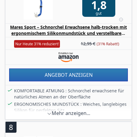
1,8
gut
Mares Sport – Schnorchel Erwachsene halb-trocken mit
ergonomischem Silikonmundstück und verstellbarem
Halter
12,95 €
Nur Heute 31% reduziert!
(31% Rabatt!)
ANGEBOT ANZEIGEN
KOMFORTABLE ATMUNG : Schnorchel erwachsene für
natürliches Atmen an der Oberfläche
ERGONOMISCHES MUNDSTÜCK : Weiches, langlebiges
Silikon für perfekten Sitz
Mehr anzeigen...
VERSTELLBARER HALTER : Praktisches System zur
sicheren Befestigung am Maskenband
8
FÜR APNOE UND SCHNORCHELN : Robuste, einfache