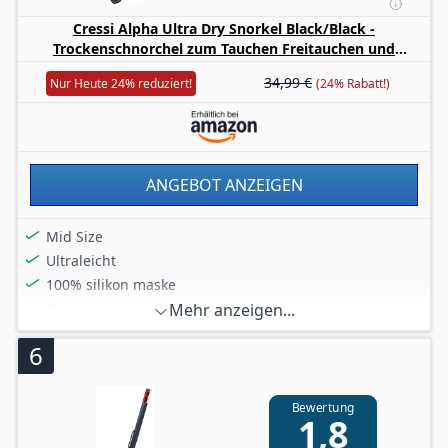
Cressi Alpha Ultra Dry Snorkel Black/Black -
Trockenschnorchel zum Tauchen Freitauchen und
Schnorcheln, Schwarz/Schwarz, Einheitsgröße Unisex
34,99 €
Nur Heute 24% reduziert!
(24% Rabatt!)
ANGEBOT ANZEIGEN
Mid Size
Ultraleicht
100% silikon maske
Silikonmundstück mit Beiswarzen
Mehr anzeigen...
Materialien: Flüssigsilikon, Technopolymere,
6
Elastomere
Bewertung
1,8