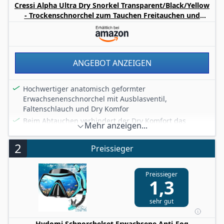
Cressi Alpha Ultra Dry Snorkel Transparent/Black/Yellow
- Trockenschnorchel zum Tauchen Freitauchen und
Schnorcheln, Transparent/Schwarz/Silber, Einheitsgröße
Unisex
ANGEBOT ANZEIGEN
Hochwertiger anatomisch geformter
Erwachsenenschnorchel mit Ausblasventil,
Faltenschlauch und Dry Komfor
Beim Abtauchen verhindert der Dry Komfort das
Mehr anzeigen...
Eindringen von Wasser und vermindert dadurch das
Ausblasen des Wassers
2
Preissieger
Silikonmundstück mit Beißwarzen. Flexibler Silikon
Faltenschlauch, für ein besseres zuführen an den
Mund
Preissieger
1,3
Splash Guard. So ist auch ein Schnorcheln bei
Wellengang möglich, ohne das viel Spritzwasser in das
sehr gut
Schnorchelrohr läuft. Verstellbare Clip
Schnorchelhalterung
Hydomi Schnorchelset Erwachsene Anti-Fog