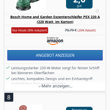
gut
Bosch Home and Garden Exzenterschleifer PEX 220 A
(220 Watt, im Karton)
79,79 €
Nur Heute 28% reduziert!
(28% Rabatt!)
ANGEBOT ANZEIGEN
Leistungsstarker 220-W-Motor sorgt für feinen Schliff
bei kleineren Oberflächen
Leichtes, kompaktes Design und ein Einhandgriff
ermöglichen bequemes Arbeiten
Mehr anzeigen...
Microfilter-Staubbox reduziert Staub für mehr
Sauberkeit im Arbeitsbereich
8
Ideal zum Schleifen ebener oder geschweifter
Oberflächen
Bewertung