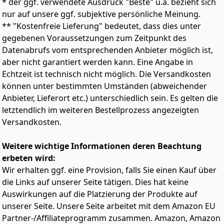
* der ggf. verwendete Ausdruck "Beste" u.ä. bezieht sich
macht.
nur auf unsere ggf. subjektive persönliche Meinung.
EINFACHER SCHLEIFPAPIERWECHSEL: Schnelles und
** "Kostenfreie Lieferung" bedeutet, dass dies unter
sicheres Auswechseln der Schleifscheiben durch
gegebenen Voraussetzungen zum Zeitpunkt des
Klettverschluss-System (Klettfix) auf dem 125 mm
Datenabrufs vom entsprechenden Anbieter möglich ist,
Schleifteller.
aber nicht garantiert werden kann. Eine Angabe in
ELEKTRONISCHE DREHZAHLREGULIERUNG: Um eine
optimale Leistung und Präzision bei Schleifarbeiten zu
Echtzeit ist technisch nicht möglich. Die Versandkosten
gewährleisten, ermöglicht Ihnen die elektronische
können unter bestimmten Umständen (abweichender
Drehzahlregulierung eine materialspezifische
Anbieter, Lieferort etc.) unterschiedlich sein. Es gelten die
Anpassung der Geschwindigkeit.
letztendlich im weiteren Bestellprozess angezeigten
MAXIMALE VIBRATIONSDÄMPFUNG: Die optimale
Versandkosten.
Antriebsbalance sorgt für eine maximale
Vibrationsdämpfung und ermöglicht ein komfortables
Arbeiten auch über einen längeren Zeitraum.
Weitere wichtige Informationen deren Beachtung
VOR STAUB GESCHÜTZT: Der Ein-/Ausschalter verfügt
erbeten wird:
über einen speziellen Staubschutz für eine erhöhte
Wir erhalten ggf. eine Provision, falls Sie einen Kauf über
Lebensdauer des Exzenterschleifers.
die Links auf unserer Seite tätigen. Dies hat keine
KOMFORT UND KONTROLLE: Das leichte und kompakte
Auswirkungen auf die Platzierung der Produkte auf
Design des Exzenterschleifers sowie die gummierte
unserer Seite. Unsere Seite arbeitet mit dem Amazon EU
Gehäuseeinlage geben eine präzise Anwenderkontrolle
Partner-/Affiliateprogramm zusammen. Amazon, Amazon
und ermöglichen ein ermüdungsarmes Arbeiten auch