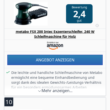
Kletthaftung.
Bewertung
Mit integrierter Staubabsaugung und externem
2,4
Anschluss für Staubabsauger.
Die Power X-Change-Familie: Ein Akku für alle!
gut
Lieferung ohne Akku und ohne Ladegerät.
metabo FSX 200 Intec Exzenterschleifer, 240 W
Schleifmaschine für Holz
ANGEBOT ANZEIGEN
Die leichte und handliche Schleifmaschine von Metabo
ermöglicht eine bequeme Einhandbedienung und
sorgt dank des idealen Gewichts-/Leistungs-Verhältnis
für ein besonders ermüdungsarmes Arbeiten
Mehr anzeigen...
Der Griffbereich verfügt über eine rutschfeste Softgrip-
Oberfläche, die sicheren Halt und Komfort bietet - für
10
eine angenehme und präzise Bedienung des Schleif-
Werkzeugs