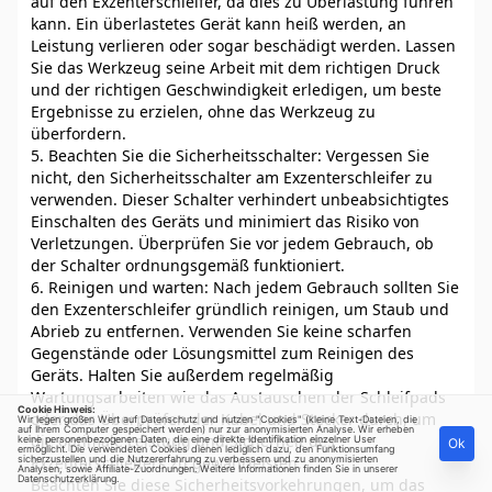
auf den Exzenterschleifer, da dies zu Überlastung führen
kann. Ein überlastetes Gerät kann heiß werden, an
Leistung verlieren oder sogar beschädigt werden. Lassen
Sie das Werkzeug seine Arbeit mit dem richtigen Druck
und der richtigen Geschwindigkeit erledigen, um beste
Ergebnisse zu erzielen, ohne das Werkzeug zu
überfordern.
5. Beachten Sie die Sicherheitsschalter: Vergessen Sie
nicht, den Sicherheitsschalter am Exzenterschleifer zu
verwenden. Dieser Schalter verhindert unbeabsichtigtes
Einschalten des Geräts und minimiert das Risiko von
Verletzungen. Überprüfen Sie vor jedem Gebrauch, ob
der Schalter ordnungsgemäß funktioniert.
6. Reinigen und warten: Nach jedem Gebrauch sollten Sie
den Exzenterschleifer gründlich reinigen, um Staub und
Abrieb zu entfernen. Verwenden Sie keine scharfen
Gegenstände oder Lösungsmittel zum Reinigen des
Geräts. Halten Sie außerdem regelmäßig
Wartungsarbeiten wie das Austauschen der Schleifpads
Cookie Hinweis:
oder das Überprüfen der Kabel und Stecker durch, um
Wir legen großen Wert auf Datenschutz und nutzen "Cookies" (kleine Text-Dateien, die
auf Ihrem Computer gespeichert werden) nur zur anonymisierten Analyse. Wir erheben
die optimale Leistung und Sicherheit des
keine personenbezogenen Daten, die eine direkte Identifikation einzelner User
Ok
ermöglicht. Die verwendeten Cookies dienen lediglich dazu, den Funktionsumfang
sicherzustellen und die Nutzererfahrung zu verbessern und zu anonymisierten
Exzenterschleifers zu gewährleisten.
Analysen, sowie Affiliate-Zuordnungen. Weitere Informationen finden Sie in unserer
Datenschutzerklärung
.
Beachten Sie diese Sicherheitsvorkehrungen, um das