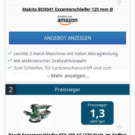
Makita BO5041 Exzenterschleifer 125 mm Ø
ANGEBOT ANZEIGEN
Leichte 2-Hand-Maschine mit hoher Abtragleistung
Mit elektronischer Drehzahlvorwahl
Zum Schleifen, für Lackzwischenschliff und zum
Polieren
Mehr anzeigen...
Mit Bremsring zum sanften Anlaufen des Schleiftellers
2
und sofortigen Stillstand beim Abschalten
Preissieger
Zusatzgriff um 300° drehbar
Preissieger
1,3
sehr gut
Bosch Exzenterschleifer PEX 400 AE (370 Watt, im Koffer)