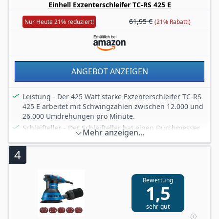
Einhell Exzenterschleifer TC-RS 425 E
61,95 €
Nur Heute 21% reduziert!
(21% Rabatt!)
ANGEBOT ANZEIGEN
Leistung - Der 425 Watt starke Exzenterschleifer TC-RS
425 E arbeitet mit Schwingzahlen zwischen 12.000 und
26.000 Umdrehungen pro Minute.
Schleifteller - Der Schleifteller hat einen Durchmesser
Mehr anzeigen...
von 125 mm und ist mit einer Kletthaftung zum
einfachen Schleifpapierwechsel ausgestattet.
4
Kraftvoll - Der Exzenterschleifer hat einen Schwingkreis
von 2,5 mm. Er eignet sich besonders zur Bearbeitung
von Holz, Holzwerkstoffen und lackierten Flächen.
Bewertung
1,5
Drehzahlregelung - Mit Hilfe der Drehzahlelektronik
kann materialgerecht und auf jede Anwendung optimal
sehr gut
angepasst gearbeitet werden.