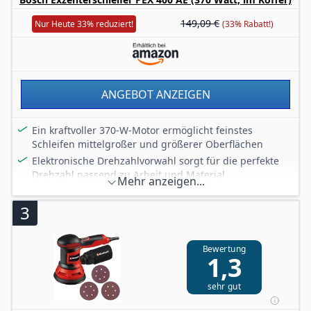
149,09 €
Nur Heute 33% reduziert!
(33% Rabatt!)
ANGEBOT ANZEIGEN
Ein kraftvoller 370-W-Motor ermöglicht feinstes
Schleifen mittelgroßer und größerer Oberflächen
Elektronische Drehzahlvorwahl sorgt für die perfekte
Drehzahl passend zu Arbeit und Material
Mehr anzeigen...
Hervorragende Handlichkeit für horizontales und
vertikales Arbeiten sowie Arbeiten über Kopf
3
Ideal zum Schleifen und Polieren flacher oder
gewölbter Oberflächen
Bewertung
Lieferumfang: Paper Assistant (ET-Nr. 2 609 004 646);1
1,3
Schleifpapier K 80;Kunststoffkoffer
sehr gut