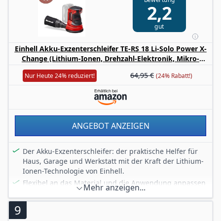
Lieferumfang: Bosch Microfilter (2 605 411
2,2
198);Gummischleifteller (2 608 601 175);1 Schleifblatt
(Red Wood);Kartonschachtel
gut
Einhell Akku-Exzenterschleifer TE-RS 18 Li-Solo Power X-
Change (Lithium-Ionen, Drehzahl-Elektronik, Mikro-
Kletthaftung, inkl. 1x Schleifpapier P80, ohne Akku und
64,95 €
Nur Heute 24% reduziert!
(24% Rabatt!)
Ladegerät)
ANGEBOT ANZEIGEN
Der Akku-Exzenterschleifer: der praktische Helfer für
Haus, Garage und Werkstatt mit der Kraft der Lithium-
Ionen-Technologie von Einhell.
Flexibel an das Material und die Anwendung anpassen
Mehr anzeigen...
mit der Drehzahl-Elektronik.
Fester und angenehmer Halt mit dem Softgrip.
9
Schleifpapierwechsel im Handumdrehen mit der Mikro-